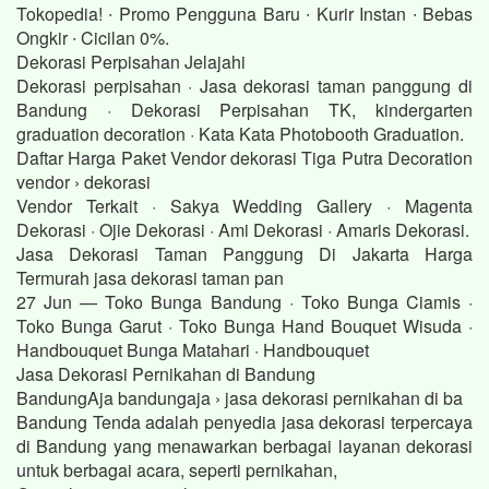
Tokopedia! ∙ Promo Pengguna Baru ∙ Kurir Instan ∙ Bebas
Ongkir ∙ Cicilan 0%.
Dekorasi Perpisahan Jelajahi
Dekorasi perpisahan · Jasa dekorasi taman panggung di
Bandung · Dekorasi Perpisahan TK, kindergarten
graduation decoration · Kata Kata Photobooth Graduation.
Daftar Harga Paket Vendor dekorasi Tiga Putra Decoration
vendor › dekorasi
Vendor Terkait · Sakya Wedding Gallery · Magenta
Dekorasi · Ojie Dekorasi · Ami Dekorasi · Amaris Dekorasi.
Jasa Dekorasi Taman Panggung Di Jakarta Harga
Termurah jasa dekorasi taman pan
27 Jun — Toko Bunga Bandung · Toko Bunga Ciamis ·
Toko Bunga Garut · Toko Bunga Hand Bouquet Wisuda ·
Handbouquet Bunga Matahari · Handbouquet
Jasa Dekorasi Pernikahan di Bandung
BandungAja bandungaja › jasa dekorasi pernikahan di ba
Bandung Tenda adalah penyedia jasa dekorasi terpercaya
di Bandung yang menawarkan berbagai layanan dekorasi
untuk berbagai acara, seperti pernikahan,