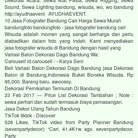
Dekorasi Acara, Sewa Alat Pesta, Sewa Rigging, Sewa
Sound, Sewa Lighting bandung, wisuda, wo, wo bandung
http://ayudhaevent · AYUDHAEVENT.
10 Jasa Fotografer Bandung Cari Harga Sewa Murah
bandungfoto bandungfoto › jasa fotografer bandung cari
Wisuda adalah momen yang sangat berharga dan perlu
diabadikan dalam foto yang indah. Kami menyediakan
jasa fotografer wisuda di Bandung dengan hasil yang
Variasi Balon Dekorasi Dago Bandung Wa:
Carousell id.carousell › › Karya Seni
Beli Variasi Balon Dekorasi Dago Bandung jasa Dekorasi
Balon di Bandung,Indonesia Buket Boneka Wisuda. Rp
95,000. Barang baru. awoossy.
Dekorasi Pernikahan Termurah Di Bandung
23 Feb 2017 — Price List Dekorasi Tambahan ; Note :
sewa perhari dan sudah termasuk biaya pemasangan.
Jasa Dekor Ulang Tahun Bandung
TikTok tiktok › Discover
528 Likes, TikTok video from Party Planner Bandung
(sevenpartydecor): “Cari. 41.4K1w ago. sevenpartydecor.
Party