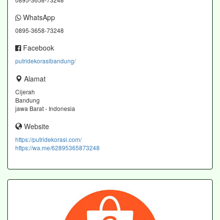
WhatsApp
0895-3658-73248
Facebook
putridekorasibandung/
Alamat
Cijerah
Bandung
jawa Barat - Indonesia
Website
https://putridekorasi.com/
https://wa.me/62895365873248