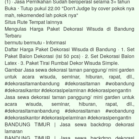
(1) · Jasa Pernikahan Sudah beroperasi selama 3+ tahun
Buka ⋅ Tutup pukul 22.00 "Don't Judge by cover pokok nya
mah, rekomended lah pokok nya"
Situs Rute Tempat lainnya
Mengulas Harga Paket Dekorasi Wisuda di Bandung
Terbaru
bermutu bermutu › Informasi
Daftar Harga Paket Dekorasi Wisuda di Bandung · 1. Set
Paket Balon Dekorasi (isi 50 pcs) · 2. Set Dekorasi Balon
Latex · 3. Paket Tirai Rumbai Dekor Wisuda Simple.
Gambar Jasa sewa dekorasi taman panggung/ mini garden
untuk acara wisuda, seminar, hiburan, rapat, dll.,
#dekorasitamanbandung #dekorasitaman #wobandung
#dekorasikantor #dekorasipelaminan #dekorasipengantin
Jasa sewa dekorasi taman panggung/ mini garden untuk
acara wisuda, seminar, hiburan, rapat, dll.,
#dekorasitamanbandung #dekorasitaman #wobandung
#dekorasikantor #dekorasipelaminan #dekorasipengantin
BANDUNG TIMUR | Jasa sewa backdrop dekorasi
lamaran
BANDUNG TIMUR | Jasa sewa backdrop dekorasi