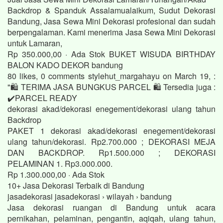
Backdrop & Spanduk Assalamualaikum, Sudut Dekorasi
Bandung, Jasa Sewa Mini Dekorasi profesional dan sudah
berpengalaman. Kami menerima Jasa Sewa Mini Dekorasi
untuk Lamaran,
Rp 350.000,00 · ‎Ada Stok BUKET WISUDA BIRTHDAY
BALON KADO DEKOR bandung
80 likes, 0 comments stylehut_margahayu on March 19, :
"🛍️ TERIMA JASA BUNGKUS PARCEL 🛍️ Tersedia juga :
✔️PARCEL READY
dekorasi akad/dekorasi enegement/dekorasi ulang tahun
Backdrop
PAKET 1 dekorasi akad/dekorasi enegement/dekorasi
ulang tahun/dekorasi. Rp2.700.000 ; DEKORASI MEJA
DAN BACKDROP. Rp1.500.000 ; DEKORASI
PELAMINAN 1. Rp3.000.000.
Rp 1.300.000,00 · ‎Ada Stok
10+ Jasa Dekorasi Terbaik di Bandung
jasadekorasi jasadekorasi › wilayah › bandung
Jasa dekorasi ruangan di Bandung untuk acara
pernikahan, pelaminan, pengantin, aqiqah, ulang tahun,