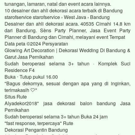
tunangan, lamaran, natal dan event acara lainnya.
10 desainer dan ahli dekorasi acara terbaik di Bandung
starofservice starofservice › West Java › Bandung
Desainer dan ahli dekorasi acara. 40535 Cimahi 14.8 km
dari Bandung. Sèns Party Planner, Jasa Event Party
Planner di Bandung dan Cimahi, melayani event Tempat
Data peta ©2024 Persyaratan
Glowing Art Decoration | Dekorasi Wedding Di Bandung &
Garut Jasa Pernikahan
Sudah beroperasi selama 3+ tahun · Komplek Suci
Residence F4
Buka ⋅ Tutup pukul 16.00
"Bagus dekornya, sesuai dengan apa yang di inginkan,
terimakasih 🤍"
Situs Rute
Alyadekor2018" jasa dekorasi balon bandung Jasa
Pernikahan
Sudah beroperasi selama 3+ tahun Buka 24 jam
"fast response, terpercaya" Rute
Dekorasi Pengantin Bandung