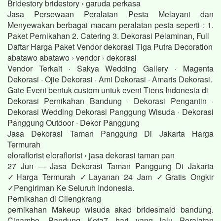
Bridestory bridestory › garuda perkasa
Jasa Persewaan Peralatan Pesta Melayani dan
Menyewakan berbagai macam peralatan pesta seperti : 1.
Paket Pernikahan 2. Catering 3. Dekorasi Pelaminan, Full
Daftar Harga Paket Vendor dekorasi Tiga Putra Decoration
abatawo abatawo › vendor › dekorasi
Vendor Terkait · Sakya Wedding Gallery · Magenta
Dekorasi · Ojie Dekorasi · Ami Dekorasi · Amaris Dekorasi.
Gate Event bentuk custom untuk event Tiens Indonesia di
Dekorasi Pernikahan Bandung · Dekorasi Pengantin ·
Dekorasi Wedding Dekorasi Panggung Wisuda · Dekorasi
Panggung Outdoor · Dekor Panggung
Jasa Dekorasi Taman Panggung Di Jakarta Harga
Termurah
eloraflorist eloraflorist › jasa dekorasi taman pan
27 Jun — Jasa Dekorasi Taman Panggung Di Jakarta
✓Harga Termurah ✓Layanan 24 Jam ✓Gratis Ongkir
✓Pengiriman Ke Seluruh Indonesia.
Pernikahan di Cilengkrang
pernikahan Makeup wisuda akad bridesmaid bandung.
Cinambo, Bandung Kota7 hari yang lalu Peralatan