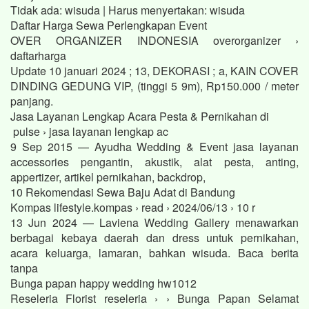
Tidak ada: wisuda ‎| Harus menyertakan: wisuda
Daftar Harga Sewa Perlengkapan Event
OVER ORGANIZER INDONESIA overorganizer ›
daftarharga
Update 10 januari 2024 ; 13, DEKORASI ; a, KAIN COVER
DINDING GEDUNG VIP, (tinggi 5 9m), Rp150.000 / meter
panjang.
Jasa Layanan Lengkap Acara Pesta & Pernikahan di
pulse › jasa layanan lengkap ac
9 Sep 2015 — Ayudha Wedding & Event jasa layanan
accessories pengantin, akustik, alat pesta, anting,
appertizer, artikel pernikahan, backdrop,
10 Rekomendasi Sewa Baju Adat di Bandung
Kompas lifestyle.kompas › read › 2024/06/13 › 10 r
13 Jun 2024 — Laviena Wedding Gallery menawarkan
berbagai kebaya daerah dan dress untuk pernikahan,
acara keluarga, lamaran, bahkan wisuda. Baca berita
tanpa
Bunga papan happy wedding hw1012
Reseleria Florist reseleria › › Bunga Papan Selamat