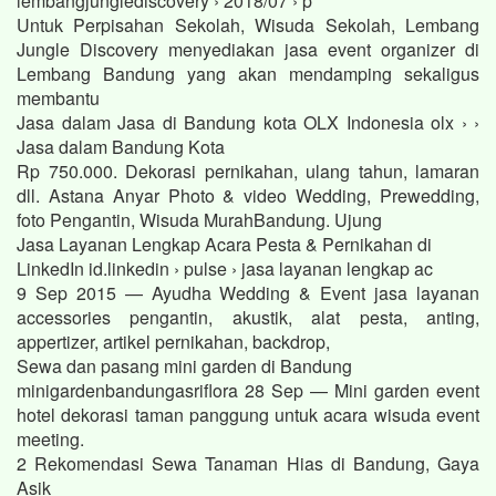
lembangjunglediscovery › 2018/07 › p
Untuk Perpisahan Sekolah, Wisuda Sekolah, Lembang
Jungle Discovery menyediakan jasa event organizer di
Lembang Bandung yang akan mendamping sekaligus
membantu
Jasa dalam Jasa di Bandung kota OLX Indonesia olx › ›
Jasa dalam Bandung Kota
Rp 750.000. Dekorasi pernikahan, ulang tahun, lamaran
dll. Astana Anyar Photo & video Wedding, Prewedding,
foto Pengantin, Wisuda MurahBandung. Ujung
Jasa Layanan Lengkap Acara Pesta & Pernikahan di
LinkedIn id.linkedin › pulse › jasa layanan lengkap ac
9 Sep 2015 — Ayudha Wedding & Event jasa layanan
accessories pengantin, akustik, alat pesta, anting,
appertizer, artikel pernikahan, backdrop,
Sewa dan pasang mini garden di Bandung
minigardenbandungasriflora 28 Sep — Mini garden event
hotel dekorasi taman panggung untuk acara wisuda event
meeting.
2 Rekomendasi Sewa Tanaman Hias di Bandung, Gaya
Asik