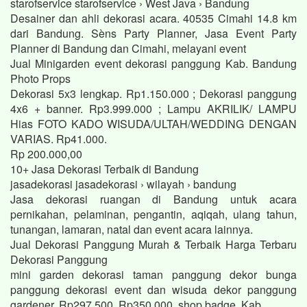
starofservice starofservice › West Java › Bandung
Desainer dan ahli dekorasi acara. 40535 Cimahi 14.8 km
dari Bandung. Sèns Party Planner, Jasa Event Party
Planner di Bandung dan Cimahi, melayani event
Jual Minigarden event dekorasi panggung Kab. Bandung
Photo Props
Dekorasi 5x3 lengkap. Rp1.150.000 ; Dekorasi panggung
4x6 + banner. Rp3.999.000 ; Lampu AKRILIK/ LAMPU
Hias FOTO KADO WISUDA/ULTAH/WEDDING DENGAN
VARIAS. Rp41.000.
Rp 200.000,00
10+ Jasa Dekorasi Terbaik di Bandung
jasadekorasi jasadekorasi › wilayah › bandung
Jasa dekorasi ruangan di Bandung untuk acara
pernikahan, pelaminan, pengantin, aqiqah, ulang tahun,
tunangan, lamaran, natal dan event acara lainnya.
Jual Dekorasi Panggung Murah & Terbaik Harga Terbaru
Dekorasi Panggung
mini garden dekorasi taman panggung dekor bunga
panggung dekorasi event dan wisuda dekor panggung
gardener. Rp297.500. Rp350.000. shop badge. Kab