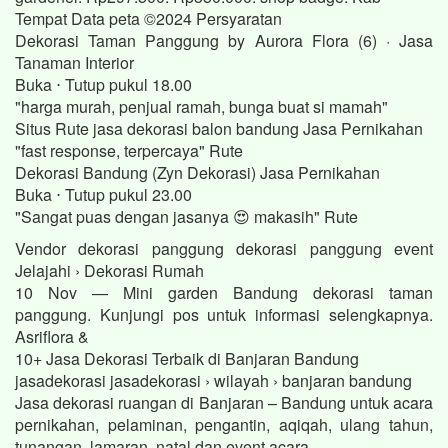
Tempat Data peta ©2024 Persyaratan
Dekorasi Taman Panggung by Aurora Flora (6) · Jasa
Tanaman Interior
Buka ⋅ Tutup pukul 18.00
"harga murah, penjual ramah, bunga buat si mamah"
Situs Rute jasa dekorasi balon bandung Jasa Pernikahan
"fast response, terpercaya" Rute
Dekorasi Bandung (Zyn Dekorasi) Jasa Pernikahan
Buka ⋅ Tutup pukul 23.00
"Sangat puas dengan jasanya 😍 makasih" Rute
Vendor dekorasi panggung dekorasi panggung event
Jelajahi › Dekorasi Rumah
10 Nov — Mini garden Bandung dekorasi taman
panggung. Kunjungi pos untuk informasi selengkapnya.
Asriflora &
10+ Jasa Dekorasi Terbaik di Banjaran Bandung
jasadekorasi jasadekorasi › wilayah › banjaran bandung
Jasa dekorasi ruangan di Banjaran – Bandung untuk acara
pernikahan, pelaminan, pengantin, aqiqah, ulang tahun,
tunangan, lamaran, natal dan event acara