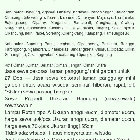
Kabupaten Bandung, Arjasari, Cileunyi, Kertasari, Pangalengan, Baleendah,
Cimaung, Kutawaringin, Paseh, Banjaran, Cimenyan, Majalaya, Pasirjambu,
Bojongsoang, Ciparay, Margaasih, Rancabali, Cangkuang, Ciwidey,
Margahayu, Rancaekek, Cicalengka, Dayeuhkolot, Nagreg, Solokanjeruk,
Cikancung, Ibun, Pacet, Soreang, Cilengkrang, Katapang, Pameungpeuk
Kabupaten Bandung Barat, Lembang, Cipeundeuy, Batujajar, Rongga,
Parongpong, Ngamprah, Cihampelas, Sindangkerta, Cisarua, Cipatat, Cililin,
Gununghalu, Cikalongwetan, Padalarang, Cipongkor, Saguling
Kota Cimahi, Cimahi Selatan, Cimahi Tengah, Cimahi Utara
Jasa sewa dekorasi taman panggung/ mini garden untuk
27 Des — Jasa sewa dekorasi taman panggung/ mini
garden untuk acara wisuda, seminar, hiburan, rapat, dll.
*Sistem sewa pasang bongkar
Sewa Properti Dekorasi Bandung (sewasewain)
sewasewain
Lampu Rotan tipe A Ukuran tinggi 65cm, diameter 60cm,
harga sewa 80k/pcs Ukuran tinggi 60cm, diameter 55cm,
harga sewa 70k/pcs Ukuran tinggi 55cm,
Tidak ada: wisuda ‎| Harus menyertakan: wisuda
Jual Jasa Sewa Mini Dekorasi Lamaran/Tunangan/Akad