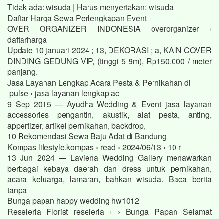
Tidak ada: wisuda ‎| Harus menyertakan: wisuda
Daftar Harga Sewa Perlengkapan Event
OVER ORGANIZER INDONESIA overorganizer ›
daftarharga
Update 10 januari 2024 ; 13, DEKORASI ; a, KAIN COVER
DINDING GEDUNG VIP, (tinggi 5 9m), Rp150.000 / meter
panjang.
Jasa Layanan Lengkap Acara Pesta & Pernikahan di
pulse › jasa layanan lengkap ac
9 Sep 2015 — Ayudha Wedding & Event jasa layanan
accessories pengantin, akustik, alat pesta, anting,
appertizer, artikel pernikahan, backdrop,
10 Rekomendasi Sewa Baju Adat di Bandung
Kompas lifestyle.kompas › read › 2024/06/13 › 10 r
13 Jun 2024 — Laviena Wedding Gallery menawarkan
berbagai kebaya daerah dan dress untuk pernikahan,
acara keluarga, lamaran, bahkan wisuda. Baca berita
tanpa
Bunga papan happy wedding hw1012
Reseleria Florist reseleria › › Bunga Papan Selamat