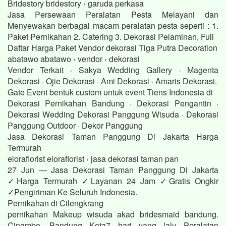
Bridestory bridestory › garuda perkasa
Jasa Persewaan Peralatan Pesta Melayani dan
Menyewakan berbagai macam peralatan pesta seperti : 1.
Paket Pernikahan 2. Catering 3. Dekorasi Pelaminan, Full
Daftar Harga Paket Vendor dekorasi Tiga Putra Decoration
abatawo abatawo › vendor › dekorasi
Vendor Terkait · Sakya Wedding Gallery · Magenta
Dekorasi · Ojie Dekorasi · Ami Dekorasi · Amaris Dekorasi.
Gate Event bentuk custom untuk event Tiens Indonesia di
Dekorasi Pernikahan Bandung · Dekorasi Pengantin ·
Dekorasi Wedding Dekorasi Panggung Wisuda · Dekorasi
Panggung Outdoor · Dekor Panggung
Jasa Dekorasi Taman Panggung Di Jakarta Harga
Termurah
eloraflorist eloraflorist › jasa dekorasi taman pan
27 Jun — Jasa Dekorasi Taman Panggung Di Jakarta
✓Harga Termurah ✓Layanan 24 Jam ✓Gratis Ongkir
✓Pengiriman Ke Seluruh Indonesia.
Pernikahan di Cilengkrang
pernikahan Makeup wisuda akad bridesmaid bandung.
Cinambo, Bandung Kota7 hari yang lalu Peralatan