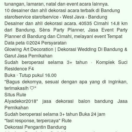
tunangan, lamaran, natal dan event acara lainnya.
10 desainer dan ahli dekorasi acara terbaik di Bandung
starofservice starofservice › West Java › Bandung
Desainer dan ahli dekorasi acara. 40535 Cimahi 14.8 km
dari Bandung. Sèns Party Planner, Jasa Event Party
Planner di Bandung dan Cimahi, melayani event Tempat
Data peta ©2024 Persyaratan
Glowing Art Decoration | Dekorasi Wedding Di Bandung &
Garut Jasa Pernikahan
Sudah beroperasi selama 3+ tahun · Komplek Suci
Residence F4
Buka ⋅ Tutup pukul 16.00
"Bagus dekornya, sesuai dengan apa yang di inginkan,
terimakasih 🤍"
Situs Rute
Alyadekor2018" jasa dekorasi balon bandung Jasa
Pernikahan
Sudah beroperasi selama 3+ tahun Buka 24 jam
"fast response, terpercaya" Rute
Dekorasi Pengantin Bandung