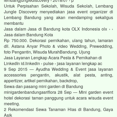
lembangjunglediscovery › 2018/07 › p
Untuk Perpisahan Sekolah, Wisuda Sekolah, Lembang
Jungle Discovery menyediakan jasa event organizer di
Lembang Bandung yang akan mendamping sekaligus
membantu
Jasa dalam Jasa di Bandung kota OLX Indonesia olx › ›
Jasa dalam Bandung Kota
Rp 750.000. Dekorasi pernikahan, ulang tahun, lamaran
dll. Astana Anyar Photo & video Wedding, Prewedding,
foto Pengantin, Wisuda MurahBandung. Ujung
Jasa Layanan Lengkap Acara Pesta & Pernikahan di
LinkedIn id.linkedin › pulse › jasa layanan lengkap ac
9 Sep 2015 — Ayudha Wedding & Event jasa layanan
accessories pengantin, akustik, alat pesta, anting,
appertizer, artikel pernikahan, backdrop,
Sewa dan pasang mini garden di Bandung
minigardenbandungasriflora 28 Sep — Mini garden event
hotel dekorasi taman panggung untuk acara wisuda event
meeting.
2 Rekomendasi Sewa Tanaman Hias di Bandung, Gaya
Asik