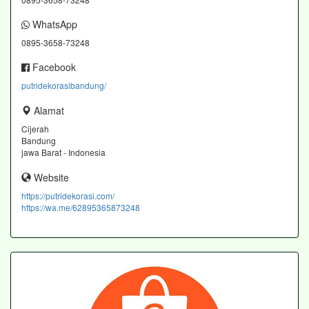
WhatsApp
0895-3658-73248
Facebook
putridekorasibandung/
Alamat
Cijerah
Bandung
jawa Barat - Indonesia
Website
https://putridekorasi.com/
https://wa.me/62895365873248