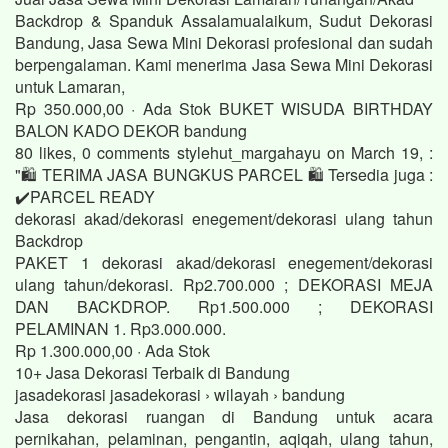
Backdrop & Spanduk Assalamualaikum, Sudut Dekorasi
Bandung, Jasa Sewa Mini Dekorasi profesional dan sudah
berpengalaman. Kami menerima Jasa Sewa Mini Dekorasi
untuk Lamaran,
Rp 350.000,00 · ‎Ada Stok BUKET WISUDA BIRTHDAY
BALON KADO DEKOR bandung
80 likes, 0 comments stylehut_margahayu on March 19, :
"🛍️ TERIMA JASA BUNGKUS PARCEL 🛍️ Tersedia juga :
✔️PARCEL READY
dekorasi akad/dekorasi enegement/dekorasi ulang tahun
Backdrop
PAKET 1 dekorasi akad/dekorasi enegement/dekorasi
ulang tahun/dekorasi. Rp2.700.000 ; DEKORASI MEJA
DAN BACKDROP. Rp1.500.000 ; DEKORASI
PELAMINAN 1. Rp3.000.000.
Rp 1.300.000,00 · ‎Ada Stok
10+ Jasa Dekorasi Terbaik di Bandung
jasadekorasi jasadekorasi › wilayah › bandung
Jasa dekorasi ruangan di Bandung untuk acara
pernikahan, pelaminan, pengantin, aqiqah, ulang tahun,