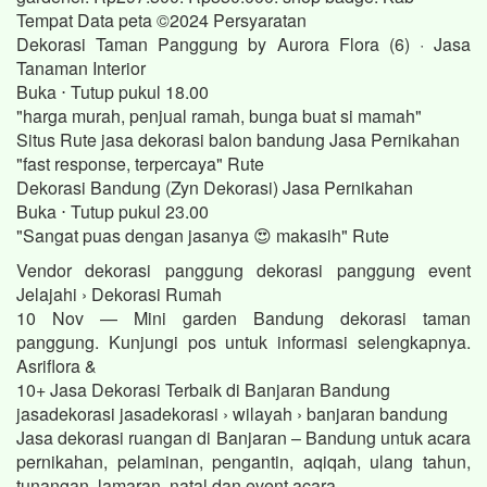
Tempat Data peta ©2024 Persyaratan
Dekorasi Taman Panggung by Aurora Flora (6) · Jasa
Tanaman Interior
Buka ⋅ Tutup pukul 18.00
"harga murah, penjual ramah, bunga buat si mamah"
Situs Rute jasa dekorasi balon bandung Jasa Pernikahan
"fast response, terpercaya" Rute
Dekorasi Bandung (Zyn Dekorasi) Jasa Pernikahan
Buka ⋅ Tutup pukul 23.00
"Sangat puas dengan jasanya 😍 makasih" Rute
Vendor dekorasi panggung dekorasi panggung event
Jelajahi › Dekorasi Rumah
10 Nov — Mini garden Bandung dekorasi taman
panggung. Kunjungi pos untuk informasi selengkapnya.
Asriflora &
10+ Jasa Dekorasi Terbaik di Banjaran Bandung
jasadekorasi jasadekorasi › wilayah › banjaran bandung
Jasa dekorasi ruangan di Banjaran – Bandung untuk acara
pernikahan, pelaminan, pengantin, aqiqah, ulang tahun,
tunangan, lamaran, natal dan event acara