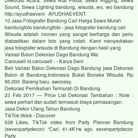
Dekorasi Acara, Sewa Alat Pesta, Sewa Rigging, Sewa
Sound, Sewa Lighting bandung, wisuda, wo, wo bandung
http://ayudhaevent · AYUDHAEVENT.
10 Jasa Fotografer Bandung Cari Harga Sewa Murah
bandungfoto bandungfoto › jasa fotografer bandung cari
Wisuda adalah momen yang sangat berharga dan perlu
diabadikan dalam foto yang indah. Kami menyediakan
jasa fotografer wisuda di Bandung dengan hasil yang
Variasi Balon Dekorasi Dago Bandung Wa:
Carousell id.carousell › › Karya Seni
Beli Variasi Balon Dekorasi Dago Bandung jasa Dekorasi
Balon di Bandung,Indonesia Buket Boneka Wisuda. Rp
95,000. Barang baru. awoossy.
Dekorasi Pernikahan Termurah Di Bandung
23 Feb 2017 — Price List Dekorasi Tambahan ; Note :
sewa perhari dan sudah termasuk biaya pemasangan.
Jasa Dekor Ulang Tahun Bandung
TikTok tiktok › Discover
528 Likes, TikTok video from Party Planner Bandung
(sevenpartydecor): “Cari. 41.4K1w ago. sevenpartydecor.
Party