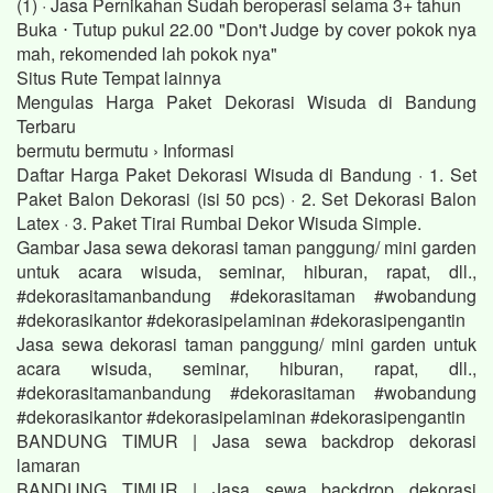
(1) · Jasa Pernikahan Sudah beroperasi selama 3+ tahun
Buka ⋅ Tutup pukul 22.00 "Don't Judge by cover pokok nya
mah, rekomended lah pokok nya"
Situs Rute Tempat lainnya
Mengulas Harga Paket Dekorasi Wisuda di Bandung
Terbaru
bermutu bermutu › Informasi
Daftar Harga Paket Dekorasi Wisuda di Bandung · 1. Set
Paket Balon Dekorasi (isi 50 pcs) · 2. Set Dekorasi Balon
Latex · 3. Paket Tirai Rumbai Dekor Wisuda Simple.
Gambar Jasa sewa dekorasi taman panggung/ mini garden
untuk acara wisuda, seminar, hiburan, rapat, dll.,
#dekorasitamanbandung #dekorasitaman #wobandung
#dekorasikantor #dekorasipelaminan #dekorasipengantin
Jasa sewa dekorasi taman panggung/ mini garden untuk
acara wisuda, seminar, hiburan, rapat, dll.,
#dekorasitamanbandung #dekorasitaman #wobandung
#dekorasikantor #dekorasipelaminan #dekorasipengantin
BANDUNG TIMUR | Jasa sewa backdrop dekorasi
lamaran
BANDUNG TIMUR | Jasa sewa backdrop dekorasi