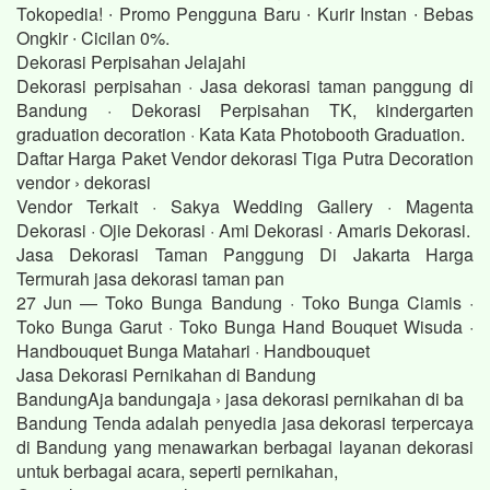
Tokopedia! ∙ Promo Pengguna Baru ∙ Kurir Instan ∙ Bebas
Ongkir ∙ Cicilan 0%.
Dekorasi Perpisahan Jelajahi
Dekorasi perpisahan · Jasa dekorasi taman panggung di
Bandung · Dekorasi Perpisahan TK, kindergarten
graduation decoration · Kata Kata Photobooth Graduation.
Daftar Harga Paket Vendor dekorasi Tiga Putra Decoration
vendor › dekorasi
Vendor Terkait · Sakya Wedding Gallery · Magenta
Dekorasi · Ojie Dekorasi · Ami Dekorasi · Amaris Dekorasi.
Jasa Dekorasi Taman Panggung Di Jakarta Harga
Termurah jasa dekorasi taman pan
27 Jun — Toko Bunga Bandung · Toko Bunga Ciamis ·
Toko Bunga Garut · Toko Bunga Hand Bouquet Wisuda ·
Handbouquet Bunga Matahari · Handbouquet
Jasa Dekorasi Pernikahan di Bandung
BandungAja bandungaja › jasa dekorasi pernikahan di ba
Bandung Tenda adalah penyedia jasa dekorasi terpercaya
di Bandung yang menawarkan berbagai layanan dekorasi
untuk berbagai acara, seperti pernikahan,