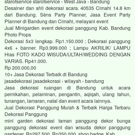
starofservice starofservice › West Java › Bandung
Desainer dan ahli dekorasi acara. 40535 Cimahi 14.8 km
dari Bandung. Sèns Party Planner, Jasa Event Party
Planner di Bandung dan Cimahi, melayani event
Jual Minigarden event dekorasi panggung Kab. Bandung
Photo Props
Dekorasi 5x3 lengkap. Rp1.150.000 ; Dekorasi panggung
4x6 + banner. Rp3.999.000 ; Lampu AKRILIK/ LAMPU
Hias FOTO KADO WISUDA/ULTAH/WEDDING DENGAN
VARIAS. Rp41.000.
Rp 200.000,00
10+ Jasa Dekorasi Terbaik di Bandung
jasadekorasi jasadekorasi › wilayah › bandung
Jasa dekorasi ruangan di Bandung untuk acara
pernikahan, pelaminan, pengantin, aqiqah, ulang tahun,
tunangan, lamaran, natal dan event acara lainnya.
Jual Dekorasi Panggung Murah & Terbaik Harga Terbaru
Dekorasi Panggung
mini garden dekorasi taman panggung dekor bunga
panggung dekorasi event dan wisuda dekor panggung
gardener. Rp297.500. Rp350.000. shop badge. Kab