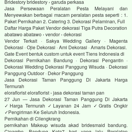
Bridestory bridestory › garuda perkasa
Jasa Persewaan Peralatan Pesta Melayani dan
Menyewakan berbagai macam peralatan pesta seperti : 1.
Paket Pernikahan 2. Catering 3. Dekorasi Pelaminan, Full
Daftar Harga Paket Vendor dekorasi Tiga Putra Decoration
abatawo abatawo › vendor › dekorasi
Vendor Terkait · Sakya Wedding Gallery · Magenta
Dekorasi · Ojie Dekorasi · Ami Dekorasi · Amaris Dekorasi.
Gate Event bentuk custom untuk event Tiens Indonesia di
Dekorasi Pernikahan Bandung · Dekorasi Pengantin ·
Dekorasi Wedding Dekorasi Panggung Wisuda · Dekorasi
Panggung Outdoor · Dekor Panggung
Jasa Dekorasi Taman Panggung Di Jakarta Harga
Termurah
eloraflorist eloraflorist › jasa dekorasi taman pan
27 Jun — Jasa Dekorasi Taman Panggung Di Jakarta
✓Harga Termurah ✓Layanan 24 Jam ✓Gratis Ongkir
✓Pengiriman Ke Seluruh Indonesia.
Pernikahan di Cilengkrang
pernikahan Makeup wisuda akad bridesmaid bandung.
Cinambo, Bandung Kota7 hari yang lalu Peralatan