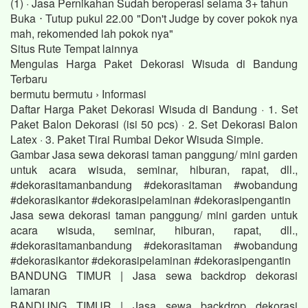
(1) · Jasa Pernikahan Sudah beroperasi selama 3+ tahun
Buka ⋅ Tutup pukul 22.00 "Don't Judge by cover pokok nya
mah, rekomended lah pokok nya"
Situs Rute Tempat lainnya
Mengulas Harga Paket Dekorasi Wisuda di Bandung
Terbaru
bermutu bermutu › Informasi
Daftar Harga Paket Dekorasi Wisuda di Bandung · 1. Set
Paket Balon Dekorasi (isi 50 pcs) · 2. Set Dekorasi Balon
Latex · 3. Paket Tirai Rumbai Dekor Wisuda Simple.
Gambar Jasa sewa dekorasi taman panggung/ mini garden
untuk acara wisuda, seminar, hiburan, rapat, dll.,
#dekorasitamanbandung #dekorasitaman #wobandung
#dekorasikantor #dekorasipelaminan #dekorasipengantin
Jasa sewa dekorasi taman panggung/ mini garden untuk
acara wisuda, seminar, hiburan, rapat, dll.,
#dekorasitamanbandung #dekorasitaman #wobandung
#dekorasikantor #dekorasipelaminan #dekorasipengantin
BANDUNG TIMUR | Jasa sewa backdrop dekorasi
lamaran
BANDUNG TIMUR | Jasa sewa backdrop dekorasi