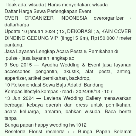
Tidak ada: wisuda ‎| Harus menyertakan: wisuda
Daftar Harga Sewa Perlengkapan Event
OVER ORGANIZER INDONESIA overorganizer ›
daftarharga
Update 10 januari 2024 ; 13, DEKORASI ; a, KAIN COVER
DINDING GEDUNG VIP, (tinggi 5 9m), Rp150.000 / meter
panjang.
Jasa Layanan Lengkap Acara Pesta & Pernikahan di
pulse › jasa layanan lengkap ac
9 Sep 2015 — Ayudha Wedding & Event jasa layanan
accessories pengantin, akustik, alat pesta, anting,
appertizer, artikel pernikahan, backdrop,
10 Rekomendasi Sewa Baju Adat di Bandung
Kompas lifestyle.kompas › read › 2024/06/13 › 10 r
13 Jun 2024 — Laviena Wedding Gallery menawarkan
berbagai kebaya daerah dan dress untuk pernikahan,
acara keluarga, lamaran, bahkan wisuda. Baca berita
tanpa
Bunga papan happy wedding hw1012
Reseleria Florist reseleria › › Bunga Papan Selamat