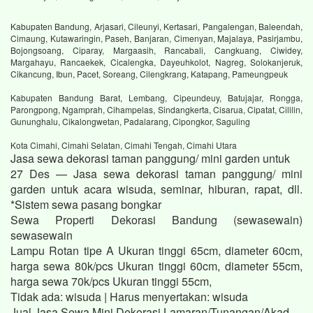
Kabupaten Bandung, Arjasari, Cileunyi, Kertasari, Pangalengan, Baleendah,
Cimaung, Kutawaringin, Paseh, Banjaran, Cimenyan, Majalaya, Pasirjambu,
Bojongsoang, Ciparay, Margaasih, Rancabali, Cangkuang, Ciwidey,
Margahayu, Rancaekek, Cicalengka, Dayeuhkolot, Nagreg, Solokanjeruk,
Cikancung, Ibun, Pacet, Soreang, Cilengkrang, Katapang, Pameungpeuk
Kabupaten Bandung Barat, Lembang, Cipeundeuy, Batujajar, Rongga,
Parongpong, Ngamprah, Cihampelas, Sindangkerta, Cisarua, Cipatat, Cililin,
Gununghalu, Cikalongwetan, Padalarang, Cipongkor, Saguling
Kota Cimahi, Cimahi Selatan, Cimahi Tengah, Cimahi Utara
Jasa sewa dekorasi taman panggung/ mini garden untuk
27 Des — Jasa sewa dekorasi taman panggung/ mini
garden untuk acara wisuda, seminar, hiburan, rapat, dll.
*Sistem sewa pasang bongkar
Sewa Properti Dekorasi Bandung (sewasewain)
sewasewain
Lampu Rotan tipe A Ukuran tinggi 65cm, diameter 60cm,
harga sewa 80k/pcs Ukuran tinggi 60cm, diameter 55cm,
harga sewa 70k/pcs Ukuran tinggi 55cm,
Tidak ada: wisuda ‎| Harus menyertakan: wisuda
Jual Jasa Sewa Mini Dekorasi Lamaran/Tunangan/Akad