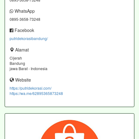
WhatsApp
0895-3658-73248
Facebook
putridekorasibandung/
Alamat
Cijerah
Bandung
jawa Barat - Indonesia
Website
https://putridekorasi.com/
https://wa.me/62895365873248