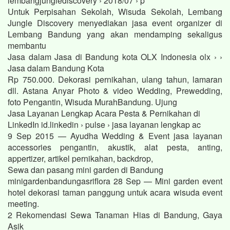
lembangjunglediscovery › 2018/07 › p
Untuk Perpisahan Sekolah, Wisuda Sekolah, Lembang
Jungle Discovery menyediakan jasa event organizer di
Lembang Bandung yang akan mendamping sekaligus
membantu
Jasa dalam Jasa di Bandung kota OLX Indonesia olx › ›
Jasa dalam Bandung Kota
Rp 750.000. Dekorasi pernikahan, ulang tahun, lamaran
dll. Astana Anyar Photo & video Wedding, Prewedding,
foto Pengantin, Wisuda MurahBandung. Ujung
Jasa Layanan Lengkap Acara Pesta & Pernikahan di
LinkedIn id.linkedin › pulse › jasa layanan lengkap ac
9 Sep 2015 — Ayudha Wedding & Event jasa layanan
accessories pengantin, akustik, alat pesta, anting,
appertizer, artikel pernikahan, backdrop,
Sewa dan pasang mini garden di Bandung
minigardenbandungasriflora 28 Sep — Mini garden event
hotel dekorasi taman panggung untuk acara wisuda event
meeting.
2 Rekomendasi Sewa Tanaman Hias di Bandung, Gaya
Asik