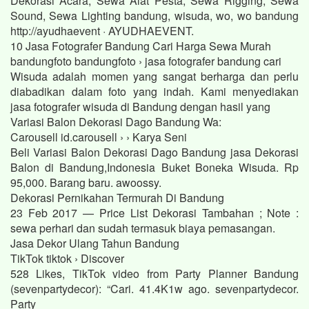
Dekorasi Acara, Sewa Alat Pesta, Sewa Rigging, Sewa
Sound, Sewa Lighting bandung, wisuda, wo, wo bandung
http://ayudhaevent · AYUDHAEVENT.
10 Jasa Fotografer Bandung Cari Harga Sewa Murah
bandungfoto bandungfoto › jasa fotografer bandung cari
Wisuda adalah momen yang sangat berharga dan perlu
diabadikan dalam foto yang indah. Kami menyediakan
jasa fotografer wisuda di Bandung dengan hasil yang
Variasi Balon Dekorasi Dago Bandung Wa:
Carousell id.carousell › › Karya Seni
Beli Variasi Balon Dekorasi Dago Bandung jasa Dekorasi
Balon di Bandung,Indonesia Buket Boneka Wisuda. Rp
95,000. Barang baru. awoossy.
Dekorasi Pernikahan Termurah Di Bandung
23 Feb 2017 — Price List Dekorasi Tambahan ; Note :
sewa perhari dan sudah termasuk biaya pemasangan.
Jasa Dekor Ulang Tahun Bandung
TikTok tiktok › Discover
528 Likes, TikTok video from Party Planner Bandung
(sevenpartydecor): “Cari. 41.4K1w ago. sevenpartydecor.
Party