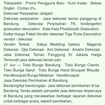
Tokopedia! ∙ Promo Pengguna Baru ∙ Kurir Instan ∙ Bebas
Ongkir ∙ Cicilan 0%.
Dekorasi Perpisahan Jelajahi
Dekorasi perpisahan · Jasa dekorasi taman panggung di
Bandung · Dekorasi Perpisahan TK, kindergarten
graduation decoration · Kata Kata Photobooth Graduation.
Daftar Harga Paket Vendor dekorasi Tiga Putra Decoration
vendor › dekorasi
Vendor Terkait · Sakya Wedding Gallery · Magenta
Dekorasi · Ojie Dekorasi · Ami Dekorasi · Amaris Dekorasi.
Jasa Dekorasi Taman Panggung Di Jakarta Harga
Termurah jasa dekorasi taman pan
27 Jun — Toko Bunga Bandung · Toko Bunga Ciamis ·
Toko Bunga Garut · Toko Bunga Hand Bouquet Wisuda ·
Handbouquet Bunga Matahari · Handbouquet
Jasa Dekorasi Pernikahan di Bandung
BandungAja bandungaja › jasa dekorasi pernikahan di ba
Bandung Tenda adalah penyedia jasa dekorasi terpercaya
di Bandung yang menawarkan berbagai layanan dekorasi
untuk berbagai acara, seperti pernikahan,