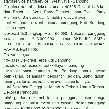
starofservice starofservice › West Java › Bandung
Desainer dan ahli dekorasi acara. 40535 Cimahi 14.8 km
dari Bandung. Sèns Party Planner, Jasa Event Party
Planner di Bandung dan Cimahi, melayani event
Jual Minigarden event dekorasi panggung Kab. Bandung
Photo Props
Dekorasi 5x3 lengkap. Rp1.150.000 ; Dekorasi panggung
4x6 + banner. Rp3.999.000 ; Lampu AKRILIK/ LAMPU
Hias FOTO KADO WISUDA/ULTAH/WEDDING DENGAN
VARIAS. Rp41.000.
Rp 200.000,00
10+ Jasa Dekorasi Terbaik di Bandung
jasadekorasi jasadekorasi › wilayah › bandung
Jasa dekorasi ruangan di Bandung untuk acara
pernikahan, pelaminan, pengantin, aqiqah, ulang tahun,
tunangan, lamaran, natal dan event acara lainnya.
Jual Dekorasi Panggung Murah & Terbaik Harga Terbaru
Dekorasi Panggung
mini garden dekorasi taman panggung dekor bunga
panggung dekorasi event dan wisuda dekor panggung
gardener. Rp297.500. Rp350.000. shop badge. Kab