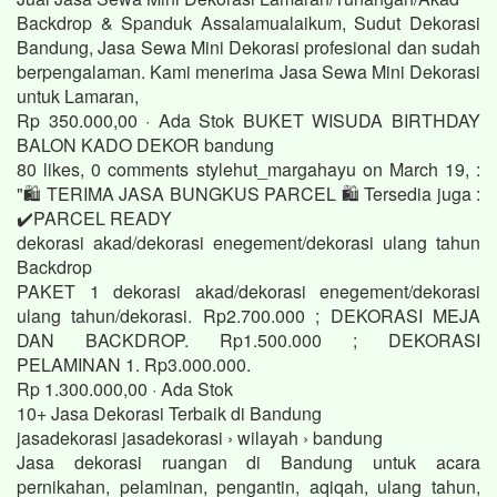
Backdrop & Spanduk Assalamualaikum, Sudut Dekorasi
Bandung, Jasa Sewa Mini Dekorasi profesional dan sudah
berpengalaman. Kami menerima Jasa Sewa Mini Dekorasi
untuk Lamaran,
Rp 350.000,00 · ‎Ada Stok BUKET WISUDA BIRTHDAY
BALON KADO DEKOR bandung
80 likes, 0 comments stylehut_margahayu on March 19, :
"🛍️ TERIMA JASA BUNGKUS PARCEL 🛍️ Tersedia juga :
✔️PARCEL READY
dekorasi akad/dekorasi enegement/dekorasi ulang tahun
Backdrop
PAKET 1 dekorasi akad/dekorasi enegement/dekorasi
ulang tahun/dekorasi. Rp2.700.000 ; DEKORASI MEJA
DAN BACKDROP. Rp1.500.000 ; DEKORASI
PELAMINAN 1. Rp3.000.000.
Rp 1.300.000,00 · ‎Ada Stok
10+ Jasa Dekorasi Terbaik di Bandung
jasadekorasi jasadekorasi › wilayah › bandung
Jasa dekorasi ruangan di Bandung untuk acara
pernikahan, pelaminan, pengantin, aqiqah, ulang tahun,