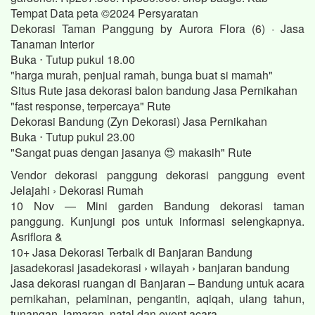
Tempat Data peta ©2024 Persyaratan
Dekorasi Taman Panggung by Aurora Flora (6) · Jasa
Tanaman Interior
Buka ⋅ Tutup pukul 18.00
"harga murah, penjual ramah, bunga buat si mamah"
Situs Rute jasa dekorasi balon bandung Jasa Pernikahan
"fast response, terpercaya" Rute
Dekorasi Bandung (Zyn Dekorasi) Jasa Pernikahan
Buka ⋅ Tutup pukul 23.00
"Sangat puas dengan jasanya 😍 makasih" Rute
Vendor dekorasi panggung dekorasi panggung event
Jelajahi › Dekorasi Rumah
10 Nov — Mini garden Bandung dekorasi taman
panggung. Kunjungi pos untuk informasi selengkapnya.
Asriflora &
10+ Jasa Dekorasi Terbaik di Banjaran Bandung
jasadekorasi jasadekorasi › wilayah › banjaran bandung
Jasa dekorasi ruangan di Banjaran – Bandung untuk acara
pernikahan, pelaminan, pengantin, aqiqah, ulang tahun,
tunangan, lamaran, natal dan event acara