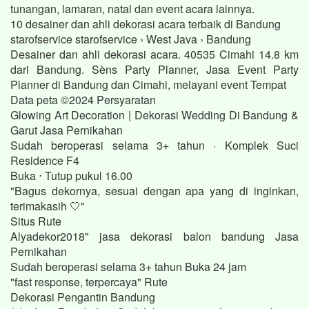
tunangan, lamaran, natal dan event acara lainnya.
10 desainer dan ahli dekorasi acara terbaik di Bandung
starofservice starofservice › West Java › Bandung
Desainer dan ahli dekorasi acara. 40535 Cimahi 14.8 km
dari Bandung. Sèns Party Planner, Jasa Event Party
Planner di Bandung dan Cimahi, melayani event Tempat
Data peta ©2024 Persyaratan
Glowing Art Decoration | Dekorasi Wedding Di Bandung &
Garut Jasa Pernikahan
Sudah beroperasi selama 3+ tahun · Komplek Suci
Residence F4
Buka ⋅ Tutup pukul 16.00
"Bagus dekornya, sesuai dengan apa yang di inginkan,
terimakasih 🤍"
Situs Rute
Alyadekor2018" jasa dekorasi balon bandung Jasa
Pernikahan
Sudah beroperasi selama 3+ tahun Buka 24 jam
"fast response, terpercaya" Rute
Dekorasi Pengantin Bandung