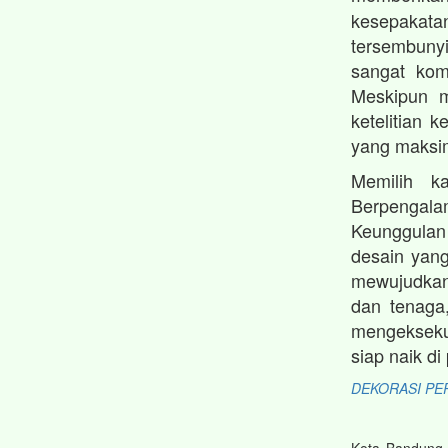
kesepakat
tersembunyi
sangat kom
Meskipun m
ketelitian 
yang maksi
Memilih k
Berpengala
Keunggulan
desain yang
mewujudkan
dan tenaga
mengekseku
siap naik d
DEKORASI PE