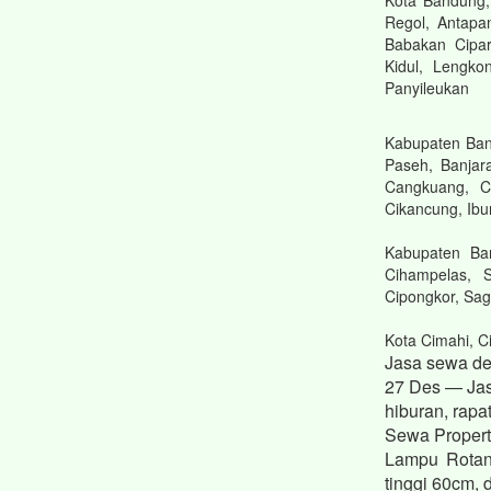
Kota Bandung, 
Regol, Antapan
Babakan Cipar
Kidul, Lengko
Panyileukan
Kabupaten Band
Paseh, Banjar
Cangkuang, Ci
Cikancung, Ibu
Kabupaten Ba
Cihampelas, S
Cipongkor, Sag
Kota Cimahi, C
Jasa sewa de
27 Des — Jas
hiburan, rapa
Sewa Propert
Lampu Rotan
tinggi 60cm,