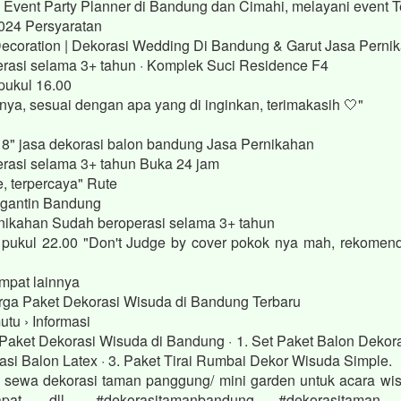
a Event Party Planner di Bandung dan Cimahi, melayani event 
024 Persyaratan
Decoration | Dekorasi Wedding Di Bandung & Garut Jasa Perni
rasi selama 3+ tahun · Komplek Suci Residence F4
pukul 16.00
ya, sesuai dengan apa yang di inginkan, terimakasih 🤍"
8" jasa dekorasi balon bandung Jasa Pernikahan
rasi selama 3+ tahun Buka 24 jam
e, terpercaya" Rute
gantin Bandung
ernikahan Sudah beroperasi selama 3+ tahun
 pukul 22.00 "Don't Judge by cover pokok nya mah, rekomen
mpat lainnya
ga Paket Dekorasi Wisuda di Bandung Terbaru
tu › Informasi
Paket Dekorasi Wisuda di Bandung · 1. Set Paket Balon Dekoras
rasi Balon Latex · 3. Paket Tirai Rumbai Dekor Wisuda Simple.
sewa dekorasi taman panggung/ mini garden untuk acara wis
apat, dll., #dekorasitamanbandung #dekorasitaman