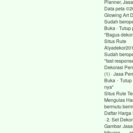
Planner, Jas
Data peta ©2
Glowing Art 
Sudah berope
Buka ⋅ Tutup 
"Bagus dekorn
Situs Rute
Alyadekor201
Sudah berope
"fast respons
Dekorasi Pen
(1) · Jasa P
Buka ⋅ Tutup
nya"
Situs Rute Te
Mengulas Har
bermutu bermu
Daftar Harga 
· 2. Set Deko
Gambar Jasa 
hiburan, r