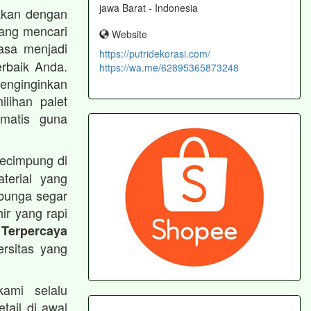
jawa Barat - Indonesia
akan dengan
ang mencari
Website
sa menjadi
https://putridekorasi.com/
rbaik Anda.
https://wa.me/62895365873248
nginginkan
ilihan palet
matis guna
kecimpung di
terial yang
bunga segar
hir yang rapi
 Terpercaya
ersitas yang
kami selalu
ail di awal