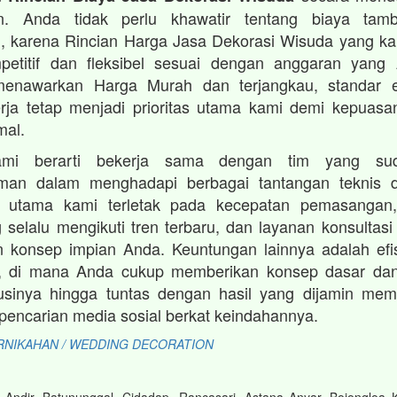
an. Anda tidak perlu khawatir tentang biaya tam
, karena Rincian Harga Jasa Dekorasi Wisuda yang k
petitif dan fleksibel sesuai dengan anggaran yang A
enawarkan Harga Murah dan terjangkau, standar e
kerja tetap menjadi prioritas utama kami demi kepuas
mal.
ami berarti bekerja sama dengan tim yang su
man dalam menghadapi berbagai tantangan teknis d
 utama kami terletak pada kecepatan pemasangan, o
 selalu mengikuti tren terbaru, dan layanan konsultasi 
 konsep impian Anda. Keuntungan lainnya adalah efis
, di mana Anda cukup memberikan konsep dasar da
sinya hingga tuntas dengan hasil yang dijamin me
i pencarian media sosial berkat keindahannya.
RNIKAHAN / WEDDING DECORATION