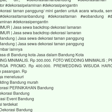
tor #dekorasipelaminan #dekorasipengantin
korasi taman panggung/ mini garden untuk acara wisuda, semi
, #dekorasitamanbandung #dekorasitaman #wobandung #de
aminan #dekorasipengantin
UR | Jasa sewa backdrop dekorasi lamaran
UR | Jasa sewa backdrop dekorasi lamaran
Bandung | Jasa sewa dekorasi taman panggung
Bandung | Jasa sewa dekorasi taman panggung
mbar lainnya
asa di Bandung kota Jasa dalam Bandung Kota
NG MINIMALIS. Rp 300.000. FOTO WEDDING MINIMALIS ;
RGA PROMO. Rp 400.000. PREWEDDING WISUDA HAR
n pasangan. Rp
ga menelusuri
dding Bandung murah
dekorasi PERNIKAHAN Bandung
ekorasi Bandung
asi Event Bandung
i terdekat
Dekorasi Bandung