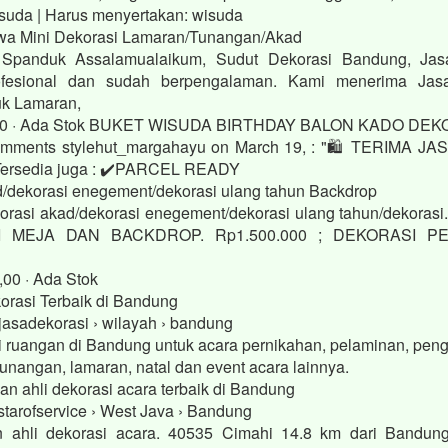
suda ‎| Harus menyertakan: wisuda
wa Mini Dekorasi Lamaran/Tunangan/Akad
Spanduk Assalamualaikum, Sudut Dekorasi Bandung, Ja
ofesional dan sudah berpengalaman. Kami menerima Ja
uk Lamaran,
00 · ‎Ada Stok BUKET WISUDA BIRTHDAY BALON KADO DE
 comments stylehut_margahayu on March 19, : "🛍️ TERIMA 
Tersedia juga : ✔️PARCEL READY
d/dekorasi enegement/dekorasi ulang tahun Backdrop
rasi akad/dekorasi enegement/dekorasi ulang tahun/dekorasi
I MEJA DAN BACKDROP. Rp1.500.000 ; DEKORASI PE
00 · ‎Ada Stok
orasi Terbaik di Bandung
jasadekorasi › wilayah › bandung
i ruangan di Bandung untuk acara pernikahan, pelaminan, penga
tunangan, lamaran, natal dan event acara lainnya.
an ahli dekorasi acara terbaik di Bandung
 starofservice › West Java › Bandung
n ahli dekorasi acara. 40535 Cimahi 14.8 km dari Bandung