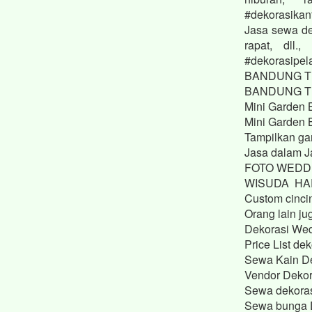
#dekorasikan
Jasa sewa de
rapat, dll.
#dekorasipel
BANDUNG TIM
BANDUNG TIM
Mini Garden 
Mini Garden 
Tampilkan ga
Jasa dalam J
FOTO WEDDI
WISUDA HA
Custom cinci
Orang lain ju
Dekorasi We
Price List 
Sewa Kain D
Vendor Dekor
Sewa dekoras
Sewa bunga 