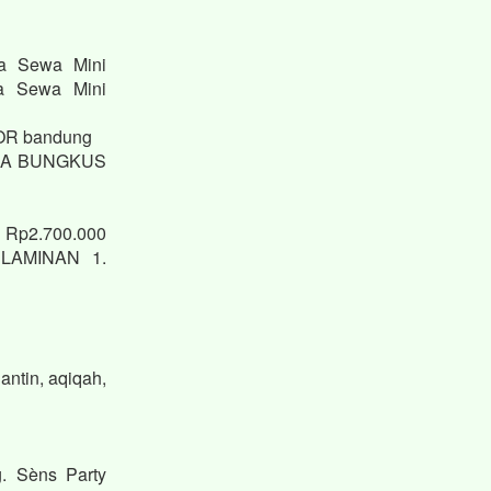
sa Sewa Mini
sa Sewa Mini
KOR bandung
JASA BUNGKUS
. Rp2.700.000
LAMINAN 1.
ntin, aqiqah,
. Sèns Party