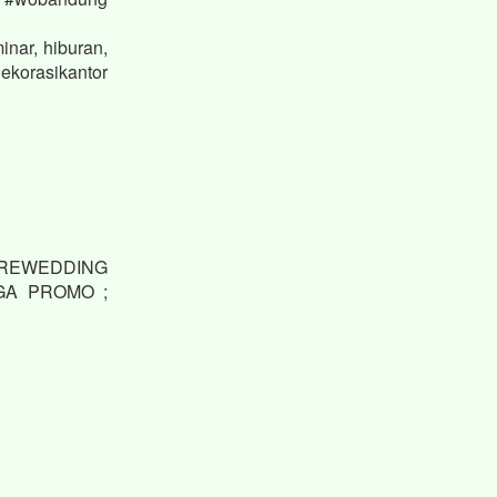
nar, hiburan,
korasikantor
 PREWEDDING
GA PROMO ;