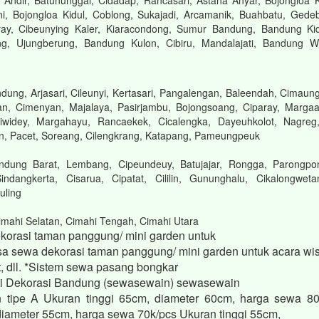
Andir, Batununggal, Cidadap, Rancasari, Astana Anyar, Bojongloa 
i, Bojongloa Kidul, Coblong, Sukajadi, Arcamanik, Buahbatu, Gede
ay, Cibeunying Kaler, Kiaracondong, Sumur Bandung, Bandung Kid
ng, Ujungberung, Bandung Kulon, Cibiru, Mandalajati, Bandung W
ung, Arjasari, Cileunyi, Kertasari, Pangalengan, Baleendah, Cimaung
an, Cimenyan, Majalaya, Pasirjambu, Bojongsoang, Ciparay, Margaas
widey, Margahayu, Rancaekek, Cicalengka, Dayeuhkolot, Nagreg,
n, Pacet, Soreang, Cilengkrang, Katapang, Pameungpeuk
ndung Barat, Lembang, Cipeundeuy, Batujajar, Rongga, Parongpo
indangkerta, Cisarua, Cipatat, Cililin, Gununghalu, Cikalongweta
uling
imahi Selatan, Cimahi Tengah, Cimahi Utara
korasi taman panggung/ mini garden untuk
a sewa dekorasi taman panggung/ mini garden untuk acara wis
t, dll. *Sistem sewa pasang bongkar
i Dekorasi Bandung (sewasewain) sewasewain
 tipe A Ukuran tinggi 65cm, diameter 60cm, harga sewa 80
 diameter 55cm, harga sewa 70k/pcs Ukuran tinggi 55cm,