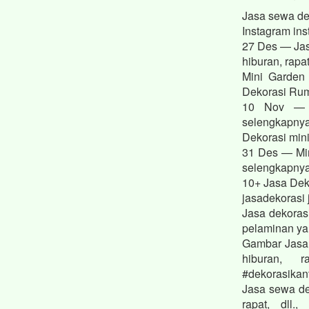
Jasa sewa de
Instagram ins
27 Des — Jas
hiburan, rapa
Mini Garden
Dekorasi Ru
10 Nov — D
selengkapnya
Dekorasi min
31 Des — Min
selengkapnya.
10+ Jasa Dek
jasadekorasi 
Jasa dekora
pelaminan ya
Gambar Jasa 
hiburan, r
#dekorasikan
Jasa sewa de
rapat, dll.