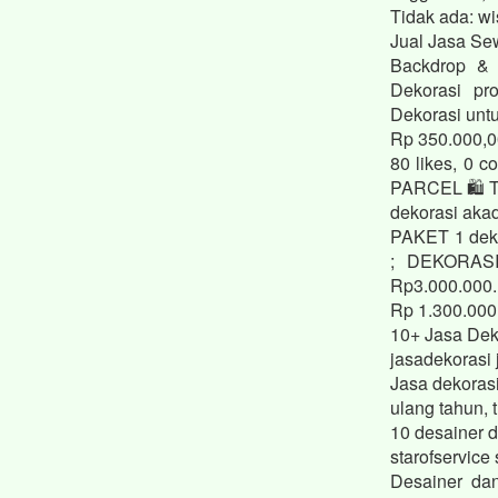
Tidak ada: wi
Jual Jasa Se
Backdrop & 
Dekorasi pr
Dekorasi unt
Rp 350.000,
80 likes, 0
PARCEL 🛍️ 
dekorasi aka
PAKET 1 deko
; DEKORAS
Rp3.000.000.
Rp 1.300.000,
10+ Jasa Dek
jasadekorasi 
Jasa dekoras
ulang tahun, 
10 desainer d
starofservice
Desainer da