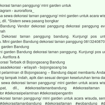
korasi taman panggung/ mini garden untuk
tagram › auroraflora_
a sewa dekorasi taman panggung/ mini garden untuk acara wis
t, dll. *Sistem sewa pasang bongkar
 Bandung Vendor dekorasi panggung dekorasi panggung even
mah
ekorasi taman panggung bandung. Kunjungi pos untu
. Mini garden Bandung dekorasi taman panggung 0813240870
i garden Bandung
i garden Bandung dekorasi taman panggung. Kunjungi pos un
 Asriflora &
orasi Terbaik di Bojongsoang Bandung
jasadekorasi › wilayah › bojongsoang ba
si pelaminan di Bojongsoang – Bandung dapat membantu And
ng tampak indah, apik dan sesuai dengan keseluruhan tema d
sewa dekorasi taman panggung/ mini garden untuk acara wis
apat, dll., #dekorasitamanbandung #dekorasitaman
tor #dekorasipelaminan #dekorasipengantin
korasi taman panggung/ mini garden untuk acara wisuda, semi
, #dekorasitamanbandung #dekorasitaman #wobandung #de