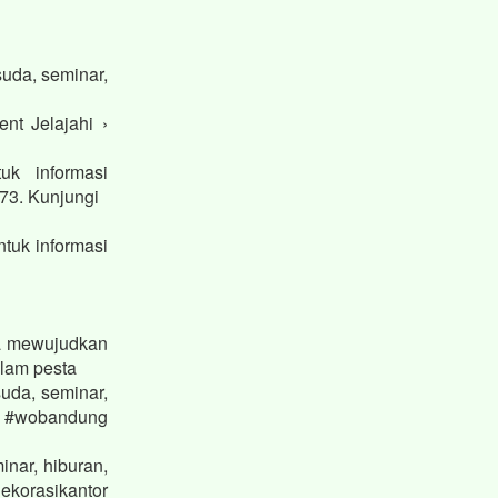
uda, seminar,
t Jelajahi ›
k informasi
73. Kunjungi
tuk informasi
a mewujudkan
alam pesta
uda, seminar,
 #wobandung
nar, hiburan,
korasikantor