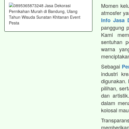
Momen kelu
atmosfer y
Info Jasa 
panggung p
Kami mema
sentuhan pe
warna yan
menciptakan
Sebagai
Pe
industri k
digunakan.
pilihan, ser
dan artist
dalam menan
kolosal mau
Transparan
memberika