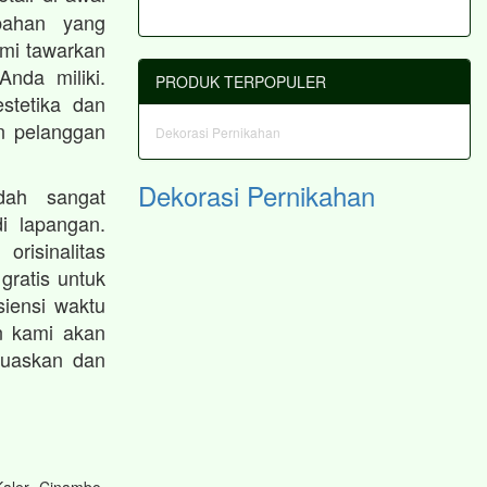
bahan yang
ami tawarkan
nda miliki.
PRODUK TERPOPULER
stetika dan
an pelanggan
Dekorasi Pernikahan
Dekorasi Pernikahan
dah sangat
i lapangan.
risinalitas
gratis untuk
iensi waktu
n kami akan
muaskan dan