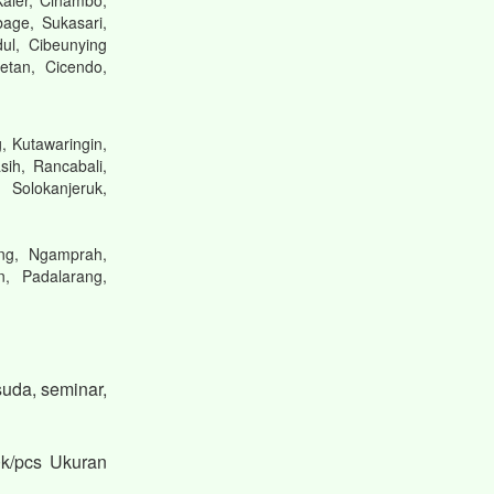
Kaler, Cinambo,
bage, Sukasari,
ul, Cibeunying
etan, Cicendo,
, Kutawaringin,
ih, Rancabali,
 Solokanjeruk,
ng, Ngamprah,
n, Padalarang,
uda, seminar,
k/pcs Ukuran