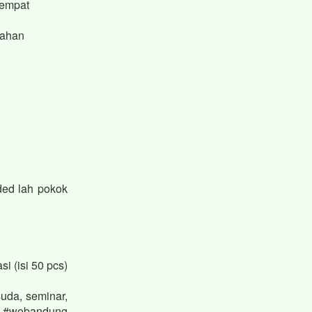
Tempat
kahan
ded lah pokok
i (isi 50 pcs)
uda, seminar,
 #wobandung