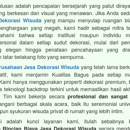
lusan adalah pencapaian bersejarah yang patut diray
ang berkesan dan visual yang menawan. Jika Anda sed
yang mampu menyulap ruangan bia
Dekorasi Wisuda
enghargaan yang megah, kami hadir sebagai mitra te
hami bahwa setiap institusi maupun individu me
rsonal dalam setiap sudut dekorasi, mulai dari pem
g elegan hingga penataan pencahayaan yang dra
 latar belakang foto yang sempurna.
yang telah lama ber
rusahaan Jasa Dekorasi Wisuda
reatif, kami menjamin Kualitas Bagus pada setiap ma
 Kami hanya menggunakan properti dekorasi premium, 
ta teknologi backdrop terkini untuk memastikan hasil ak
ik. Tim kami bekerja secara
profesional dan sangat
gani berbagai skala acara, baik itu seremonial univ
pun syukuran wisuda privat di rumah yang lebih intim.
si adalah kunci layanan kami, itulah sebabnya 
n
secara mendet
Rincian Biaya Jasa Dekorasi Wisuda