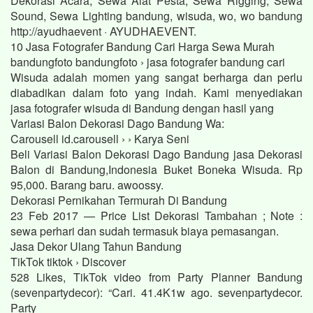
Dekorasi Acara, Sewa Alat Pesta, Sewa Rigging, Sewa
Sound, Sewa Lighting bandung, wisuda, wo, wo bandung
http://ayudhaevent · AYUDHAEVENT.
10 Jasa Fotografer Bandung Cari Harga Sewa Murah
bandungfoto bandungfoto › jasa fotografer bandung cari
Wisuda adalah momen yang sangat berharga dan perlu
diabadikan dalam foto yang indah. Kami menyediakan
jasa fotografer wisuda di Bandung dengan hasil yang
Variasi Balon Dekorasi Dago Bandung Wa:
Carousell id.carousell › › Karya Seni
Beli Variasi Balon Dekorasi Dago Bandung jasa Dekorasi
Balon di Bandung,Indonesia Buket Boneka Wisuda. Rp
95,000. Barang baru. awoossy.
Dekorasi Pernikahan Termurah Di Bandung
23 Feb 2017 — Price List Dekorasi Tambahan ; Note :
sewa perhari dan sudah termasuk biaya pemasangan.
Jasa Dekor Ulang Tahun Bandung
TikTok tiktok › Discover
528 Likes, TikTok video from Party Planner Bandung
(sevenpartydecor): “Cari. 41.4K1w ago. sevenpartydecor.
Party