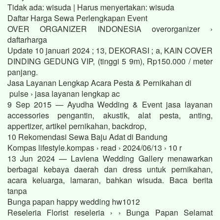
Tidak ada: wisuda ‎| Harus menyertakan: wisuda
Daftar Harga Sewa Perlengkapan Event
OVER ORGANIZER INDONESIA overorganizer ›
daftarharga
Update 10 januari 2024 ; 13, DEKORASI ; a, KAIN COVER
DINDING GEDUNG VIP, (tinggi 5 9m), Rp150.000 / meter
panjang.
Jasa Layanan Lengkap Acara Pesta & Pernikahan di
pulse › jasa layanan lengkap ac
9 Sep 2015 — Ayudha Wedding & Event jasa layanan
accessories pengantin, akustik, alat pesta, anting,
appertizer, artikel pernikahan, backdrop,
10 Rekomendasi Sewa Baju Adat di Bandung
Kompas lifestyle.kompas › read › 2024/06/13 › 10 r
13 Jun 2024 — Laviena Wedding Gallery menawarkan
berbagai kebaya daerah dan dress untuk pernikahan,
acara keluarga, lamaran, bahkan wisuda. Baca berita
tanpa
Bunga papan happy wedding hw1012
Reseleria Florist reseleria › › Bunga Papan Selamat