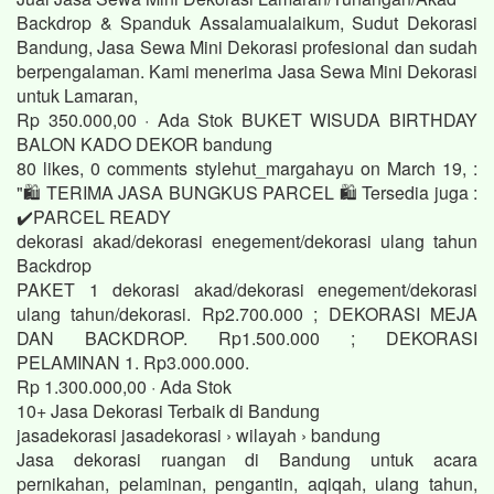
Backdrop & Spanduk Assalamualaikum, Sudut Dekorasi
Bandung, Jasa Sewa Mini Dekorasi profesional dan sudah
berpengalaman. Kami menerima Jasa Sewa Mini Dekorasi
untuk Lamaran,
Rp 350.000,00 · ‎Ada Stok BUKET WISUDA BIRTHDAY
BALON KADO DEKOR bandung
80 likes, 0 comments stylehut_margahayu on March 19, :
"🛍️ TERIMA JASA BUNGKUS PARCEL 🛍️ Tersedia juga :
✔️PARCEL READY
dekorasi akad/dekorasi enegement/dekorasi ulang tahun
Backdrop
PAKET 1 dekorasi akad/dekorasi enegement/dekorasi
ulang tahun/dekorasi. Rp2.700.000 ; DEKORASI MEJA
DAN BACKDROP. Rp1.500.000 ; DEKORASI
PELAMINAN 1. Rp3.000.000.
Rp 1.300.000,00 · ‎Ada Stok
10+ Jasa Dekorasi Terbaik di Bandung
jasadekorasi jasadekorasi › wilayah › bandung
Jasa dekorasi ruangan di Bandung untuk acara
pernikahan, pelaminan, pengantin, aqiqah, ulang tahun,