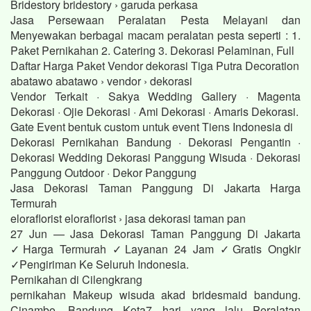
Bridestory bridestory › garuda perkasa
Jasa Persewaan Peralatan Pesta Melayani dan
Menyewakan berbagai macam peralatan pesta seperti : 1.
Paket Pernikahan 2. Catering 3. Dekorasi Pelaminan, Full
Daftar Harga Paket Vendor dekorasi Tiga Putra Decoration
abatawo abatawo › vendor › dekorasi
Vendor Terkait · Sakya Wedding Gallery · Magenta
Dekorasi · Ojie Dekorasi · Ami Dekorasi · Amaris Dekorasi.
Gate Event bentuk custom untuk event Tiens Indonesia di
Dekorasi Pernikahan Bandung · Dekorasi Pengantin ·
Dekorasi Wedding Dekorasi Panggung Wisuda · Dekorasi
Panggung Outdoor · Dekor Panggung
Jasa Dekorasi Taman Panggung Di Jakarta Harga
Termurah
eloraflorist eloraflorist › jasa dekorasi taman pan
27 Jun — Jasa Dekorasi Taman Panggung Di Jakarta
✓Harga Termurah ✓Layanan 24 Jam ✓Gratis Ongkir
✓Pengiriman Ke Seluruh Indonesia.
Pernikahan di Cilengkrang
pernikahan Makeup wisuda akad bridesmaid bandung.
Cinambo, Bandung Kota7 hari yang lalu Peralatan