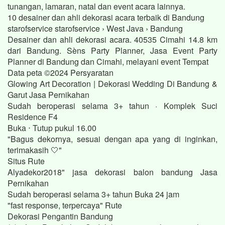
tunangan, lamaran, natal dan event acara lainnya.
10 desainer dan ahli dekorasi acara terbaik di Bandung
starofservice starofservice › West Java › Bandung
Desainer dan ahli dekorasi acara. 40535 Cimahi 14.8 km
dari Bandung. Sèns Party Planner, Jasa Event Party
Planner di Bandung dan Cimahi, melayani event Tempat
Data peta ©2024 Persyaratan
Glowing Art Decoration | Dekorasi Wedding Di Bandung &
Garut Jasa Pernikahan
Sudah beroperasi selama 3+ tahun · Komplek Suci
Residence F4
Buka ⋅ Tutup pukul 16.00
"Bagus dekornya, sesuai dengan apa yang di inginkan,
terimakasih 🤍"
Situs Rute
Alyadekor2018" jasa dekorasi balon bandung Jasa
Pernikahan
Sudah beroperasi selama 3+ tahun Buka 24 jam
"fast response, terpercaya" Rute
Dekorasi Pengantin Bandung