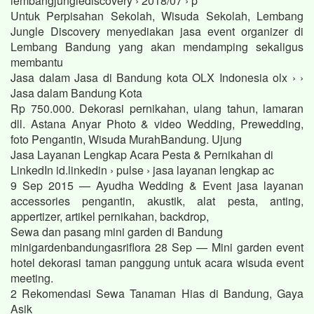
lembangjunglediscovery › 2018/07 › p
Untuk Perpisahan Sekolah, Wisuda Sekolah, Lembang
Jungle Discovery menyediakan jasa event organizer di
Lembang Bandung yang akan mendamping sekaligus
membantu
Jasa dalam Jasa di Bandung kota OLX Indonesia olx › ›
Jasa dalam Bandung Kota
Rp 750.000. Dekorasi pernikahan, ulang tahun, lamaran
dll. Astana Anyar Photo & video Wedding, Prewedding,
foto Pengantin, Wisuda MurahBandung. Ujung
Jasa Layanan Lengkap Acara Pesta & Pernikahan di
LinkedIn id.linkedin › pulse › jasa layanan lengkap ac
9 Sep 2015 — Ayudha Wedding & Event jasa layanan
accessories pengantin, akustik, alat pesta, anting,
appertizer, artikel pernikahan, backdrop,
Sewa dan pasang mini garden di Bandung
minigardenbandungasriflora 28 Sep — Mini garden event
hotel dekorasi taman panggung untuk acara wisuda event
meeting.
2 Rekomendasi Sewa Tanaman Hias di Bandung, Gaya
Asik