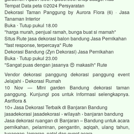
Tempat Data peta ©2024 Persyaratan
Dekorasi Taman Panggung by Aurora Flora (6) · Jasa
Tanaman Interior
Buka ⋅ Tutup pukul 18.00
"harga murah, penjual ramah, bunga buat si mamah"
Situs Rute jasa dekorasi balon bandung Jasa Pernikahan
"fast response, terpercaya" Rute
Dekorasi Bandung (Zyn Dekorasi) Jasa Pernikahan
Buka ⋅ Tutup pukul 23.00
"Sangat puas dengan jasanya 😍 makasih" Rute
Vendor dekorasi panggung dekorasi panggung event
Jelajahi › Dekorasi Rumah
10 Nov — Mini garden Bandung dekorasi taman
panggung. Kunjungi pos untuk informasi selengkapnya.
Asriflora &
10+ Jasa Dekorasi Terbaik di Banjaran Bandung
jasadekorasi jasadekorasi › wilayah › banjaran bandung
Jasa dekorasi ruangan di Banjaran – Bandung untuk acara
pernikahan, pelaminan, pengantin, aqiqah, ulang tahun,
tunangan, lamaran, natal dan event acara