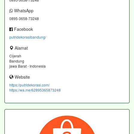
WhatsApp
0895-3658-73248
Facebook
putridekorasibandung/
Alamat
Cijerah
Bandung
jawa Barat - Indonesia
Website
https://putridekorasi.com/
https://wa.me/62895365873248