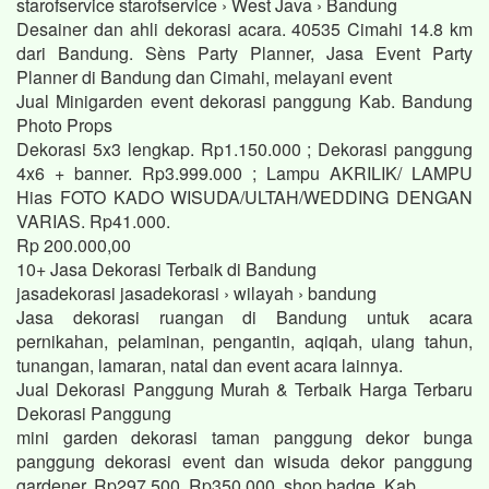
starofservice starofservice › West Java › Bandung
Desainer dan ahli dekorasi acara. 40535 Cimahi 14.8 km
dari Bandung. Sèns Party Planner, Jasa Event Party
Planner di Bandung dan Cimahi, melayani event
Jual Minigarden event dekorasi panggung Kab. Bandung
Photo Props
Dekorasi 5x3 lengkap. Rp1.150.000 ; Dekorasi panggung
4x6 + banner. Rp3.999.000 ; Lampu AKRILIK/ LAMPU
Hias FOTO KADO WISUDA/ULTAH/WEDDING DENGAN
VARIAS. Rp41.000.
Rp 200.000,00
10+ Jasa Dekorasi Terbaik di Bandung
jasadekorasi jasadekorasi › wilayah › bandung
Jasa dekorasi ruangan di Bandung untuk acara
pernikahan, pelaminan, pengantin, aqiqah, ulang tahun,
tunangan, lamaran, natal dan event acara lainnya.
Jual Dekorasi Panggung Murah & Terbaik Harga Terbaru
Dekorasi Panggung
mini garden dekorasi taman panggung dekor bunga
panggung dekorasi event dan wisuda dekor panggung
gardener. Rp297.500. Rp350.000. shop badge. Kab