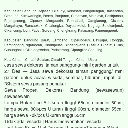
Kabupaten Bandung, Arjasari, Cileunyi, Kertasari, Pangalengan, Baleendah,
Cimaung, Kutawaringin, Paseh, Banjaran, Cimenyan, Majalaya, Pasirjambu,
Bojongsoang, Ciparay, Margaasih, Rancabali, Cangkuang, Ciwidey,
Margahayu, Rancaekek, Cicalengka, Dayeuhkolot, Nagreg, Solokanjeruk,
Cikancung, Ibun, Pacet, Soreang, Cilengkrang, Katapang, Pameungpeuk
Kabupaten Bandung Barat, Lembang, Cipeundeuy, Batujajar, Rongga,
Parongpong, Ngamprah, Cihampelas, Sindangkerta, Cisarua, Cipatat, Cililin,
Gununghalu, Cikalongwetan, Padalarang, Cipongkor, Saguling
Kota Cimahi, Cimahi Selatan, Cimahi Tengah, Cimahi Utara
Jasa sewa dekorasi taman panggung/ mini garden untuk
27 Des — Jasa sewa dekorasi taman panggung/ mini
garden untuk acara wisuda, seminar, hiburan, rapat, dll.
*Sistem sewa pasang bongkar
Sewa Properti Dekorasi Bandung (sewasewain)
sewasewain
Lampu Rotan tipe A Ukuran tinggi 65cm, diameter 60cm,
harga sewa 80k/pcs Ukuran tinggi 60cm, diameter 55cm,
harga sewa 70k/pcs Ukuran tinggi 55cm,
Tidak ada: wisuda ‎| Harus menyertakan: wisuda
Jual Jasa Sewa Mini Dekorasi Lamaran/Tunangan/Akad