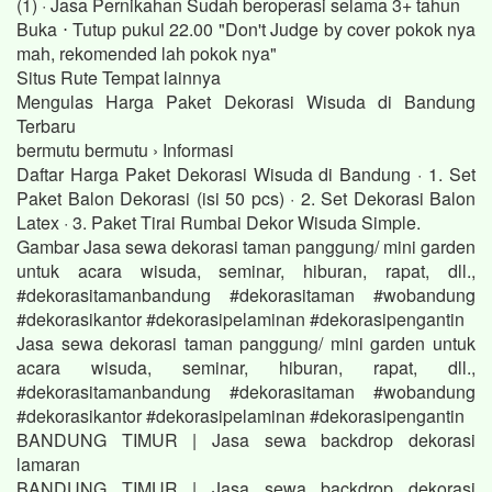
(1) · Jasa Pernikahan Sudah beroperasi selama 3+ tahun
Buka ⋅ Tutup pukul 22.00 "Don't Judge by cover pokok nya
mah, rekomended lah pokok nya"
Situs Rute Tempat lainnya
Mengulas Harga Paket Dekorasi Wisuda di Bandung
Terbaru
bermutu bermutu › Informasi
Daftar Harga Paket Dekorasi Wisuda di Bandung · 1. Set
Paket Balon Dekorasi (isi 50 pcs) · 2. Set Dekorasi Balon
Latex · 3. Paket Tirai Rumbai Dekor Wisuda Simple.
Gambar Jasa sewa dekorasi taman panggung/ mini garden
untuk acara wisuda, seminar, hiburan, rapat, dll.,
#dekorasitamanbandung #dekorasitaman #wobandung
#dekorasikantor #dekorasipelaminan #dekorasipengantin
Jasa sewa dekorasi taman panggung/ mini garden untuk
acara wisuda, seminar, hiburan, rapat, dll.,
#dekorasitamanbandung #dekorasitaman #wobandung
#dekorasikantor #dekorasipelaminan #dekorasipengantin
BANDUNG TIMUR | Jasa sewa backdrop dekorasi
lamaran
BANDUNG TIMUR | Jasa sewa backdrop dekorasi