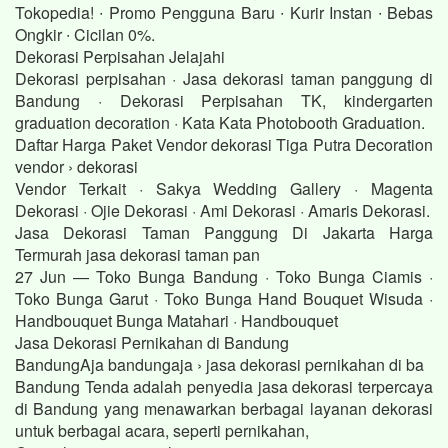
Tokopedia! ∙ Promo Pengguna Baru ∙ Kurir Instan ∙ Bebas
Ongkir ∙ Cicilan 0%.
Dekorasi Perpisahan Jelajahi
Dekorasi perpisahan · Jasa dekorasi taman panggung di
Bandung · Dekorasi Perpisahan TK, kindergarten
graduation decoration · Kata Kata Photobooth Graduation.
Daftar Harga Paket Vendor dekorasi Tiga Putra Decoration
vendor › dekorasi
Vendor Terkait · Sakya Wedding Gallery · Magenta
Dekorasi · Ojie Dekorasi · Ami Dekorasi · Amaris Dekorasi.
Jasa Dekorasi Taman Panggung Di Jakarta Harga
Termurah jasa dekorasi taman pan
27 Jun — Toko Bunga Bandung · Toko Bunga Ciamis ·
Toko Bunga Garut · Toko Bunga Hand Bouquet Wisuda ·
Handbouquet Bunga Matahari · Handbouquet
Jasa Dekorasi Pernikahan di Bandung
BandungAja bandungaja › jasa dekorasi pernikahan di ba
Bandung Tenda adalah penyedia jasa dekorasi terpercaya
di Bandung yang menawarkan berbagai layanan dekorasi
untuk berbagai acara, seperti pernikahan,