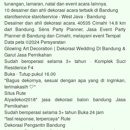
tunangan, lamaran, natal dan event acara lainnya.
10 desainer dan ahli dekorasi acara terbaik di Bandung
starofservice starofservice › West Java › Bandung
Desainer dan ahli dekorasi acara. 40535 Cimahi 14.8 km
dari Bandung. Sèns Party Planner, Jasa Event Party
Planner di Bandung dan Cimahi, melayani event Tempat
Data peta ©2024 Persyaratan
Glowing Art Decoration | Dekorasi Wedding Di Bandung &
Garut Jasa Pernikahan
Sudah beroperasi selama 3+ tahun · Komplek Suci
Residence F4
Buka ⋅ Tutup pukul 16.00
"Bagus dekornya, sesuai dengan apa yang di inginkan,
terimakasih 🤍"
Situs Rute
Alyadekor2018" jasa dekorasi balon bandung Jasa
Pernikahan
Sudah beroperasi selama 3+ tahun Buka 24 jam
"fast response, terpercaya" Rute
Dekorasi Pengantin Bandung