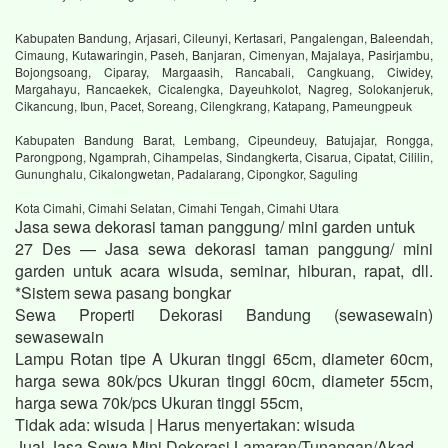
Kabupaten Bandung, Arjasari, Cileunyi, Kertasari, Pangalengan, Baleendah,
Cimaung, Kutawaringin, Paseh, Banjaran, Cimenyan, Majalaya, Pasirjambu,
Bojongsoang, Ciparay, Margaasih, Rancabali, Cangkuang, Ciwidey,
Margahayu, Rancaekek, Cicalengka, Dayeuhkolot, Nagreg, Solokanjeruk,
Cikancung, Ibun, Pacet, Soreang, Cilengkrang, Katapang, Pameungpeuk
Kabupaten Bandung Barat, Lembang, Cipeundeuy, Batujajar, Rongga,
Parongpong, Ngamprah, Cihampelas, Sindangkerta, Cisarua, Cipatat, Cililin,
Gununghalu, Cikalongwetan, Padalarang, Cipongkor, Saguling
Kota Cimahi, Cimahi Selatan, Cimahi Tengah, Cimahi Utara
Jasa sewa dekorasi taman panggung/ mini garden untuk
27 Des — Jasa sewa dekorasi taman panggung/ mini
garden untuk acara wisuda, seminar, hiburan, rapat, dll.
*Sistem sewa pasang bongkar
Sewa Properti Dekorasi Bandung (sewasewain)
sewasewain
Lampu Rotan tipe A Ukuran tinggi 65cm, diameter 60cm,
harga sewa 80k/pcs Ukuran tinggi 60cm, diameter 55cm,
harga sewa 70k/pcs Ukuran tinggi 55cm,
Tidak ada: wisuda ‎| Harus menyertakan: wisuda
Jual Jasa Sewa Mini Dekorasi Lamaran/Tunangan/Akad