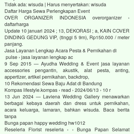
Tidak ada: wisuda ‎| Harus menyertakan: wisuda
Daftar Harga Sewa Perlengkapan Event
OVER ORGANIZER INDONESIA overorganizer ›
daftarharga
Update 10 januari 2024 ; 13, DEKORASI ; a, KAIN COVER
DINDING GEDUNG VIP, (tinggi 5 9m), Rp150.000 / meter
panjang.
Jasa Layanan Lengkap Acara Pesta & Pernikahan di
pulse › jasa layanan lengkap ac
9 Sep 2015 — Ayudha Wedding & Event jasa layanan
accessories pengantin, akustik, alat pesta, anting,
appertizer, artikel pernikahan, backdrop,
10 Rekomendasi Sewa Baju Adat di Bandung
Kompas lifestyle.kompas › read › 2024/06/13 › 10 r
13 Jun 2024 — Laviena Wedding Gallery menawarkan
berbagai kebaya daerah dan dress untuk pernikahan,
acara keluarga, lamaran, bahkan wisuda. Baca berita
tanpa
Bunga papan happy wedding hw1012
Reseleria Florist reseleria › › Bunga Papan Selamat