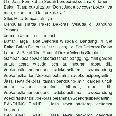
(1) · Jasa Pernikahan Sudah beroperasi selama 3+ tahun
Buka ⋅ Tutup pukul 22.00 "Don't Judge by cover pokok nya
mah, rekomended lah pokok nya"
Situs Rute Tempat lainnya
Mengulas Harga Paket Dekorasi Wisuda di Bandung
Terbaru
bermutu bermutu › Informasi
Daftar Harga Paket Dekorasi Wisuda di Bandung · 1. Set
Paket Balon Dekorasi (isi 50 pcs) · 2. Set Dekorasi Balon
Latex · 3. Paket Tirai Rumbai Dekor Wisuda Simple.
Gambar Jasa sewa dekorasi taman panggung/ mini garden
untuk acara wisuda, seminar, hiburan, rapat, dll.,
#dekorasitamanbandung #dekorasitaman #wobandung
#dekorasikantor #dekorasipelaminan #dekorasipengantin
Jasa sewa dekorasi taman panggung/ mini garden untuk
acara wisuda, seminar, hiburan, rapat, dll.,
#dekorasitamanbandung #dekorasitaman #wobandung
#dekorasikantor #dekorasipelaminan #dekorasipengantin
BANDUNG TIMUR | Jasa sewa backdrop dekorasi
lamaran
BANDUNG TIMUR | Jasa sewa backdrop dekorasi