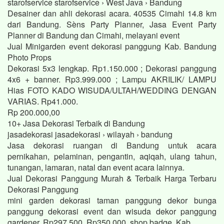
starofservice starofservice › West Java › Bandung
Desainer dan ahli dekorasi acara. 40535 Cimahi 14.8 km
dari Bandung. Sèns Party Planner, Jasa Event Party
Planner di Bandung dan Cimahi, melayani event
Jual Minigarden event dekorasi panggung Kab. Bandung
Photo Props
Dekorasi 5x3 lengkap. Rp1.150.000 ; Dekorasi panggung
4x6 + banner. Rp3.999.000 ; Lampu AKRILIK/ LAMPU
Hias FOTO KADO WISUDA/ULTAH/WEDDING DENGAN
VARIAS. Rp41.000.
Rp 200.000,00
10+ Jasa Dekorasi Terbaik di Bandung
jasadekorasi jasadekorasi › wilayah › bandung
Jasa dekorasi ruangan di Bandung untuk acara
pernikahan, pelaminan, pengantin, aqiqah, ulang tahun,
tunangan, lamaran, natal dan event acara lainnya.
Jual Dekorasi Panggung Murah & Terbaik Harga Terbaru
Dekorasi Panggung
mini garden dekorasi taman panggung dekor bunga
panggung dekorasi event dan wisuda dekor panggung
gardener. Rp297.500. Rp350.000. shop badge. Kab