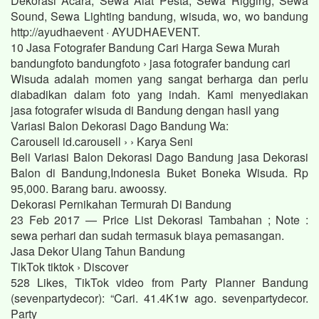
Dekorasi Acara, Sewa Alat Pesta, Sewa Rigging, Sewa
Sound, Sewa Lighting bandung, wisuda, wo, wo bandung
http://ayudhaevent · AYUDHAEVENT.
10 Jasa Fotografer Bandung Cari Harga Sewa Murah
bandungfoto bandungfoto › jasa fotografer bandung cari
Wisuda adalah momen yang sangat berharga dan perlu
diabadikan dalam foto yang indah. Kami menyediakan
jasa fotografer wisuda di Bandung dengan hasil yang
Variasi Balon Dekorasi Dago Bandung Wa:
Carousell id.carousell › › Karya Seni
Beli Variasi Balon Dekorasi Dago Bandung jasa Dekorasi
Balon di Bandung,Indonesia Buket Boneka Wisuda. Rp
95,000. Barang baru. awoossy.
Dekorasi Pernikahan Termurah Di Bandung
23 Feb 2017 — Price List Dekorasi Tambahan ; Note :
sewa perhari dan sudah termasuk biaya pemasangan.
Jasa Dekor Ulang Tahun Bandung
TikTok tiktok › Discover
528 Likes, TikTok video from Party Planner Bandung
(sevenpartydecor): “Cari. 41.4K1w ago. sevenpartydecor.
Party