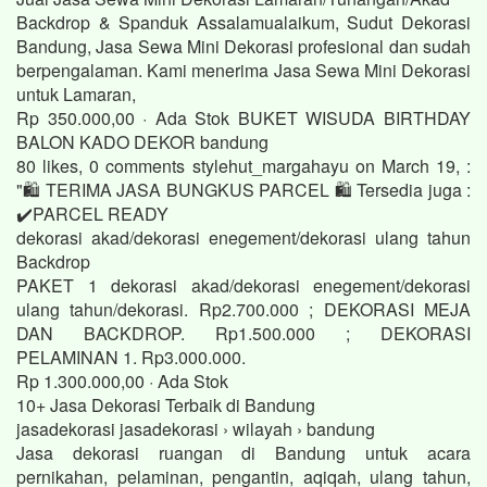
Backdrop & Spanduk Assalamualaikum, Sudut Dekorasi
Bandung, Jasa Sewa Mini Dekorasi profesional dan sudah
berpengalaman. Kami menerima Jasa Sewa Mini Dekorasi
untuk Lamaran,
Rp 350.000,00 · ‎Ada Stok BUKET WISUDA BIRTHDAY
BALON KADO DEKOR bandung
80 likes, 0 comments stylehut_margahayu on March 19, :
"🛍️ TERIMA JASA BUNGKUS PARCEL 🛍️ Tersedia juga :
✔️PARCEL READY
dekorasi akad/dekorasi enegement/dekorasi ulang tahun
Backdrop
PAKET 1 dekorasi akad/dekorasi enegement/dekorasi
ulang tahun/dekorasi. Rp2.700.000 ; DEKORASI MEJA
DAN BACKDROP. Rp1.500.000 ; DEKORASI
PELAMINAN 1. Rp3.000.000.
Rp 1.300.000,00 · ‎Ada Stok
10+ Jasa Dekorasi Terbaik di Bandung
jasadekorasi jasadekorasi › wilayah › bandung
Jasa dekorasi ruangan di Bandung untuk acara
pernikahan, pelaminan, pengantin, aqiqah, ulang tahun,