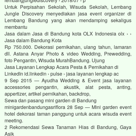
lembangjunglediscovery › 2018/07 › p
Untuk Perpisahan Sekolah, Wisuda Sekolah, Lembang
Jungle Discovery menyediakan jasa event organizer di
Lembang Bandung yang akan mendamping sekaligus
membantu
Jasa dalam Jasa di Bandung kota OLX Indonesia olx › ›
Jasa dalam Bandung Kota
Rp 750.000. Dekorasi pernikahan, ulang tahun, lamaran
dll. Astana Anyar Photo & video Wedding, Prewedding,
foto Pengantin, Wisuda MurahBandung. Ujung
Jasa Layanan Lengkap Acara Pesta & Pernikahan di
LinkedIn id.linkedin › pulse › jasa layanan lengkap ac
9 Sep 2015 — Ayudha Wedding & Event jasa layanan
accessories pengantin, akustik, alat pesta, anting,
appertizer, artikel pernikahan, backdrop,
Sewa dan pasang mini garden di Bandung
minigardenbandungasriflora 28 Sep — Mini garden event
hotel dekorasi taman panggung untuk acara wisuda event
meeting.
2 Rekomendasi Sewa Tanaman Hias di Bandung, Gaya
Asik