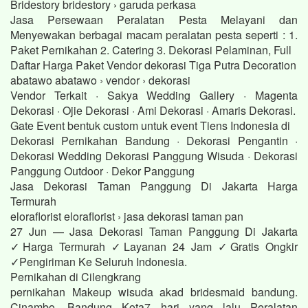
Bridestory bridestory › garuda perkasa
Jasa Persewaan Peralatan Pesta Melayani dan
Menyewakan berbagai macam peralatan pesta seperti : 1.
Paket Pernikahan 2. Catering 3. Dekorasi Pelaminan, Full
Daftar Harga Paket Vendor dekorasi Tiga Putra Decoration
abatawo abatawo › vendor › dekorasi
Vendor Terkait · Sakya Wedding Gallery · Magenta
Dekorasi · Ojie Dekorasi · Ami Dekorasi · Amaris Dekorasi.
Gate Event bentuk custom untuk event Tiens Indonesia di
Dekorasi Pernikahan Bandung · Dekorasi Pengantin ·
Dekorasi Wedding Dekorasi Panggung Wisuda · Dekorasi
Panggung Outdoor · Dekor Panggung
Jasa Dekorasi Taman Panggung Di Jakarta Harga
Termurah
eloraflorist eloraflorist › jasa dekorasi taman pan
27 Jun — Jasa Dekorasi Taman Panggung Di Jakarta
✓Harga Termurah ✓Layanan 24 Jam ✓Gratis Ongkir
✓Pengiriman Ke Seluruh Indonesia.
Pernikahan di Cilengkrang
pernikahan Makeup wisuda akad bridesmaid bandung.
Cinambo, Bandung Kota7 hari yang lalu Peralatan