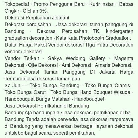
Tokopedia! ∙ Promo Pengguna Baru ∙ Kurir Instan ∙ Bebas
Ongkir ∙ Cicilan 0%.
Dekorasi Perpisahan Jelajahi
Dekorasi perpisahan · Jasa dekorasi taman panggung di
Bandung · Dekorasi Perpisahan TK, kindergarten
graduation decoration · Kata Kata Photobooth Graduation.
Daftar Harga Paket Vendor dekorasi Tiga Putra Decoration
vendor › dekorasi
Vendor Terkait · Sakya Wedding Gallery · Magenta
Dekorasi · Ojie Dekorasi · Ami Dekorasi · Amaris Dekorasi.
Jasa Dekorasi Taman Panggung Di Jakarta Harga
Termurah jasa dekorasi taman pan
27 Jun — Toko Bunga Bandung · Toko Bunga Ciamis ·
Toko Bunga Garut · Toko Bunga Hand Bouquet Wisuda ·
Handbouquet Bunga Matahari · Handbouquet
Jasa Dekorasi Pernikahan di Bandung
BandungAja bandungaja › jasa dekorasi pernikahan di ba
Bandung Tenda adalah penyedia jasa dekorasi terpercaya
di Bandung yang menawarkan berbagai layanan dekorasi
untuk berbagai acara, seperti pernikahan,