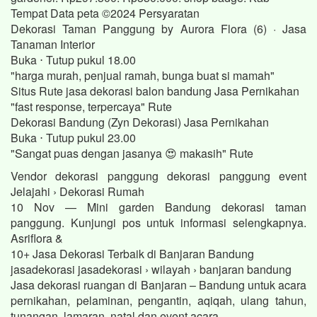
Tempat Data peta ©2024 Persyaratan
Dekorasi Taman Panggung by Aurora Flora (6) · Jasa
Tanaman Interior
Buka ⋅ Tutup pukul 18.00
"harga murah, penjual ramah, bunga buat si mamah"
Situs Rute jasa dekorasi balon bandung Jasa Pernikahan
"fast response, terpercaya" Rute
Dekorasi Bandung (Zyn Dekorasi) Jasa Pernikahan
Buka ⋅ Tutup pukul 23.00
"Sangat puas dengan jasanya 😍 makasih" Rute
Vendor dekorasi panggung dekorasi panggung event
Jelajahi › Dekorasi Rumah
10 Nov — Mini garden Bandung dekorasi taman
panggung. Kunjungi pos untuk informasi selengkapnya.
Asriflora &
10+ Jasa Dekorasi Terbaik di Banjaran Bandung
jasadekorasi jasadekorasi › wilayah › banjaran bandung
Jasa dekorasi ruangan di Banjaran – Bandung untuk acara
pernikahan, pelaminan, pengantin, aqiqah, ulang tahun,
tunangan, lamaran, natal dan event acara