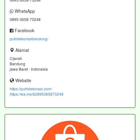
WhatsApp
0895-3658-73248
Facebook
putridekorasibandung/
Alamat
Cijerah
Bandung
jawa Barat - Indonesia
Website
https://putridekorasi.com/
https://wa.me/62895365873248