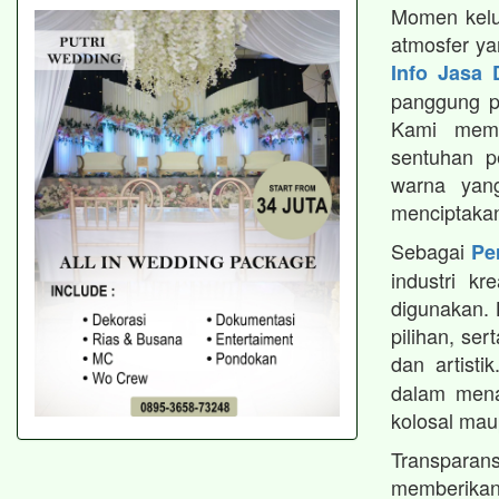
Momen kelu
atmosfer y
Info Jasa 
panggung p
Kami mema
sentuhan pe
warna yan
menciptakan
Sebagai
Pe
industri k
digunakan.
pilihan, ser
dan artist
dalam menan
kolosal mau
Transparan
memberika