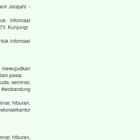
t Jelajahi ›
k informasi
73. Kunjungi
tuk informasi
a mewujudkan
alam pesta
uda, seminar,
 #wobandung
nar, hiburan,
korasikantor
nar, hiburan,