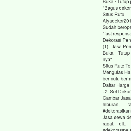
Buka ⋅ Tutup 
"Bagus dekorn
Situs Rute
Alyadekor201
Sudah berope
"fast respons
Dekorasi Pen
(1) · Jasa P
Buka ⋅ Tutup
nya"
Situs Rute Te
Mengulas Har
bermutu bermu
Daftar Harga 
· 2. Set Deko
Gambar Jasa 
hiburan, r
#dekorasikan
Jasa sewa de
rapat, dll.
#dekorasipel