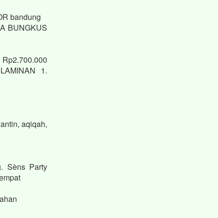
KOR bandung
JASA BUNGKUS
. Rp2.700.000
LAMINAN 1.
ntin, aqiqah,
. Sèns Party
Tempat
kahan