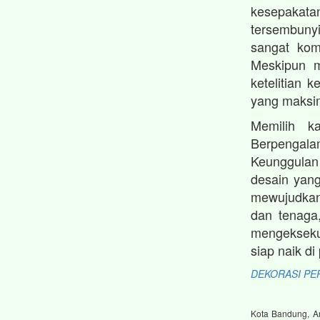
kesepakat
tersembunyi
sangat kom
Meskipun m
ketelitian 
yang maksi
Memilih k
Berpengala
Keunggulan
desain yang
mewujudkan
dan tenaga
mengekseku
siap naik d
DEKORASI PE
Kota Bandung, An