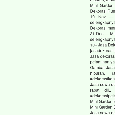
Mini Garden
Dekorasi Ru
10 Nov — D
selengkapnya
Dekorasi min
31 Des — Min
selengkapnya.
10+ Jasa Dek
jasadekorasi 
Jasa dekora
pelaminan ya
Gambar Jasa 
hiburan, r
#dekorasikan
Jasa sewa de
rapat, dll.
#dekorasipel
Mini Garden 
Mini Garden 
Jasa sewa de