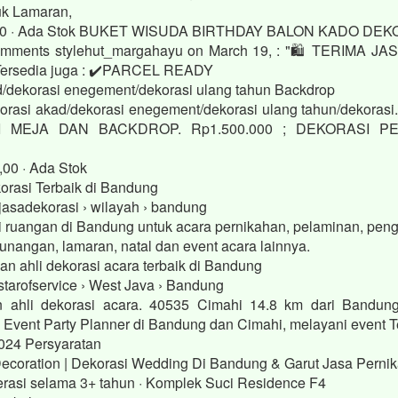
uk Lamaran,
00 · ‎Ada Stok BUKET WISUDA BIRTHDAY BALON KADO DE
 comments stylehut_margahayu on March 19, : "🛍️ TERIMA 
Tersedia juga : ✔️PARCEL READY
d/dekorasi enegement/dekorasi ulang tahun Backdrop
rasi akad/dekorasi enegement/dekorasi ulang tahun/dekorasi
I MEJA DAN BACKDROP. Rp1.500.000 ; DEKORASI PE
00 · ‎Ada Stok
orasi Terbaik di Bandung
jasadekorasi › wilayah › bandung
i ruangan di Bandung untuk acara pernikahan, pelaminan, penga
tunangan, lamaran, natal dan event acara lainnya.
an ahli dekorasi acara terbaik di Bandung
 starofservice › West Java › Bandung
n ahli dekorasi acara. 40535 Cimahi 14.8 km dari Bandung
a Event Party Planner di Bandung dan Cimahi, melayani event 
024 Persyaratan
Decoration | Dekorasi Wedding Di Bandung & Garut Jasa Perni
rasi selama 3+ tahun · Komplek Suci Residence F4