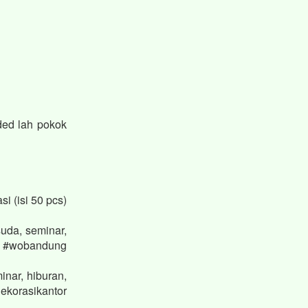
ded lah pokok
i (isi 50 pcs)
uda, seminar,
 #wobandung
nar, hiburan,
korasikantor