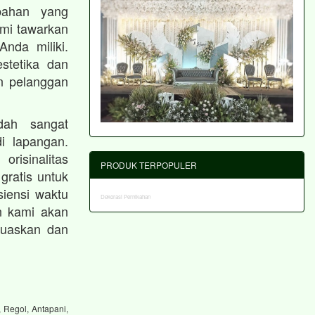
bahan yang
ami tawarkan
nda miliki.
stetika dan
an pelanggan
dah sangat
i lapangan.
risinalitas
PRODUK TERPOPULER
gratis untuk
iensi waktu
Dekorasi Pernikahan
n kami akan
muaskan dan
 Regol, Antapani,