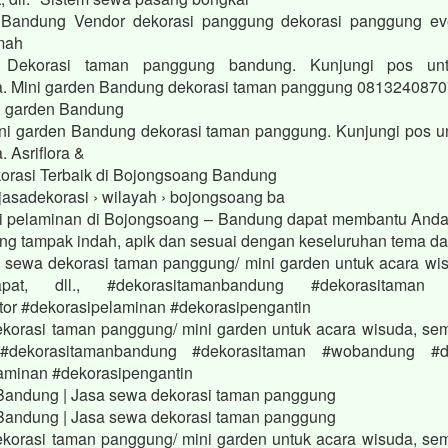
 Bandung Vendor dekorasi panggung dekorasi panggung even
mah
ekorasi taman panggung bandung. Kunjungi pos untu
. Mini garden Bandung dekorasi taman panggung 0813240870
i garden Bandung
i garden Bandung dekorasi taman panggung. Kunjungi pos un
 Asriflora &
orasi Terbaik di Bojongsoang Bandung
jasadekorasi › wilayah › bojongsoang ba
si pelaminan di Bojongsoang – Bandung dapat membantu And
ng tampak indah, apik dan sesuai dengan keseluruhan tema d
sewa dekorasi taman panggung/ mini garden untuk acara wis
apat, dll., #dekorasitamanbandung #dekorasitaman
tor #dekorasipelaminan #dekorasipengantin
korasi taman panggung/ mini garden untuk acara wisuda, semi
, #dekorasitamanbandung #dekorasitaman #wobandung #de
aminan #dekorasipengantin
Bandung | Jasa sewa dekorasi taman panggung
Bandung | Jasa sewa dekorasi taman panggung
korasi taman panggung/ mini garden untuk acara wisuda, semi