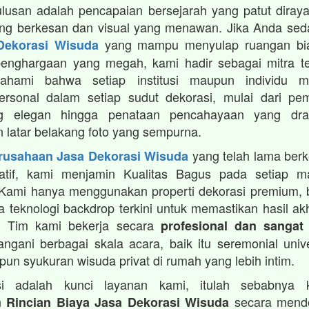
lusan adalah pencapaian bersejarah yang patut diray
ang berkesan dan visual yang menawan. Jika Anda sed
yang mampu menyulap ruangan bia
Dekorasi Wisuda
enghargaan yang megah, kami hadir sebagai mitra te
hami bahwa setiap institusi maupun individu me
rsonal dalam setiap sudut dekorasi, mulai dari pem
g elegan hingga penataan pencahayaan yang dra
 latar belakang foto yang sempurna.
yang telah lama ber
rusahaan Jasa Dekorasi Wisuda
reatif, kami menjamin Kualitas Bagus pada setiap ma
 Kami hanya menggunakan properti dekorasi premium, 
ta teknologi backdrop terkini untuk memastikan hasil ak
ik. Tim kami bekerja secara
profesional dan sangat
gani berbagai skala acara, baik itu seremonial univ
pun syukuran wisuda privat di rumah yang lebih intim.
si adalah kunci layanan kami, itulah sebabnya 
n
secara mendet
Rincian Biaya Jasa Dekorasi Wisuda