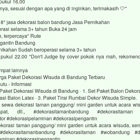
pukul 16.00
ya, sesuai dengan apa yang di inginkan, terimakasih 🤍"
8" jasa dekorasi balon bandung Jasa Pernikahan
rasi selama 3+ tahun Buka 24 jam
e, terpercaya" Rute
gantin Bandung
ernikahan Sudah beroperasi selama 3+ tahun
 pukul 22.00 "Don't Judge by cover pokok nya mah, rekomen
mpat lainnya
ga Paket Dekorasi Wisuda di Bandung Terbaru
tu › Informasi
Paket Dekorasi Wisuda di Bandung · 1. Set Paket Balon Dekoras
rasi Balon Latex · 3. Paket Tirai Rumbai Dekor Wisuda Simple.
sewa dekorasi taman panggung/ mini garden untuk acara wis
apat, dll., #dekorasitamanbandung #dekorasitaman
tor #dekorasipelaminan #dekorasipengantin
korasi taman panggung/ mini garden untuk acara wisuda, semi
, #dekorasitamanbandung #dekorasitaman #wobandung #de
aminan #dekorasipengantin