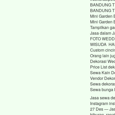
BANDUNG TIM
BANDUNG TIM
Mini Garden 
Mini Garden 
Tampilkan ga
Jasa dalam J
FOTO WEDDI
WISUDA HA
Custom cinci
Orang lain ju
Dekorasi We
Price List 
Sewa Kain D
Vendor Dekor
Sewa dekoras
Sewa bunga 
Jasa sewa de
Instagram ins
27 Des — Jas
hiburan, rapa