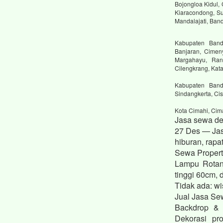
Bojongloa Kidul,
Kiaracondong, Su
Mandalajati, Ban
Kabupaten Bandu
Banjaran, Cimen
Margahayu, Ranc
Cilengkrang, Ka
Kabupaten Band
Sindangkerta, Cis
Kota Cimahi, Cim
Jasa sewa de
27 Des — Jas
hiburan, rapa
Sewa Propert
Lampu Rotan
tinggi 60cm,
Tidak ada: wi
Jual Jasa Se
Backdrop & 
Dekorasi pr