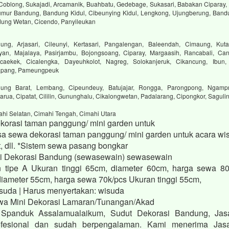
 Coblong, Sukajadi, Arcamanik, Buahbatu, Gedebage, Sukasari, Babakan Ciparay, 
mur Bandung, Bandung Kidul, Cibeunying Kidul, Lengkong, Ujungberung, Bandu
dung Wetan, Cicendo, Panyileukan
ng, Arjasari, Cileunyi, Kertasari, Pangalengan, Baleendah, Cimaung, Kuta
yan, Majalaya, Pasirjambu, Bojongsoang, Ciparay, Margaasih, Rancabali, Can
aekek, Cicalengka, Dayeuhkolot, Nagreg, Solokanjeruk, Cikancung, Ibun,
tapang, Pameungpeuk
ung Barat, Lembang, Cipeundeuy, Batujajar, Rongga, Parongpong, Ngampr
arua, Cipatat, Cililin, Gununghalu, Cikalongwetan, Padalarang, Cipongkor, Saguli
ahi Selatan, Cimahi Tengah, Cimahi Utara
korasi taman panggung/ mini garden untuk
a sewa dekorasi taman panggung/ mini garden untuk acara wis
t, dll. *Sistem sewa pasang bongkar
i Dekorasi Bandung (sewasewain) sewasewain
 tipe A Ukuran tinggi 65cm, diameter 60cm, harga sewa 80
 diameter 55cm, harga sewa 70k/pcs Ukuran tinggi 55cm,
suda ‎| Harus menyertakan: wisuda
wa Mini Dekorasi Lamaran/Tunangan/Akad
Spanduk Assalamualaikum, Sudut Dekorasi Bandung, Ja
ofesional dan sudah berpengalaman. Kami menerima Ja