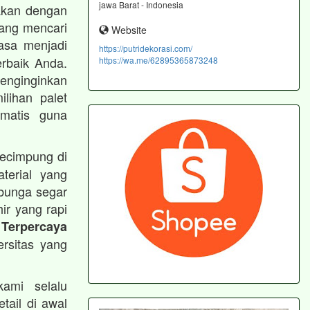
jawa Barat - Indonesia
akan dengan
ang mencari
Website
sa menjadi
https://putridekorasi.com/
rbaik Anda.
https://wa.me/62895365873248
nginginkan
ilihan palet
matis guna
kecimpung di
terial yang
bunga segar
hir yang rapi
 Terpercaya
ersitas yang
kami selalu
ail di awal