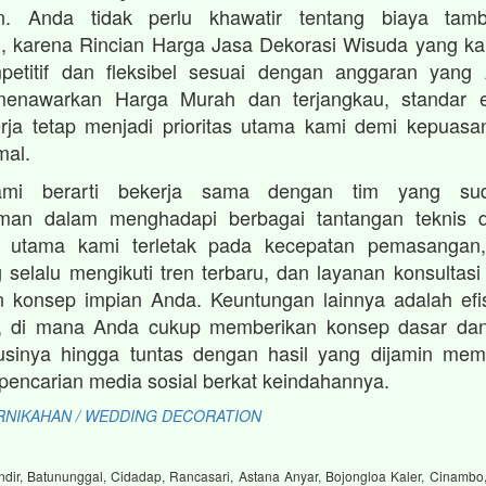
an. Anda tidak perlu khawatir tentang biaya tam
, karena Rincian Harga Jasa Dekorasi Wisuda yang k
petitif dan fleksibel sesuai dengan anggaran yang A
enawarkan Harga Murah dan terjangkau, standar e
kerja tetap menjadi prioritas utama kami demi kepuas
mal.
ami berarti bekerja sama dengan tim yang su
man dalam menghadapi berbagai tantangan teknis d
 utama kami terletak pada kecepatan pemasangan, o
 selalu mengikuti tren terbaru, dan layanan konsultasi 
 konsep impian Anda. Keuntungan lainnya adalah efis
, di mana Anda cukup memberikan konsep dasar da
sinya hingga tuntas dengan hasil yang dijamin me
i pencarian media sosial berkat keindahannya.
RNIKAHAN / WEDDING DECORATION
dir, Batununggal, Cidadap, Rancasari, Astana Anyar, Bojongloa Kaler, Cinambo,