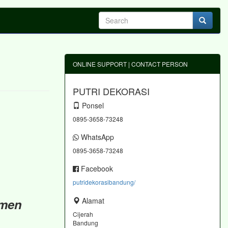
ONLINE SUPPORT | CONTACT PERSON
PUTRI DEKORASI
Ponsel
0895-3658-73248
WhatsApp
0895-3658-73248
Facebook
putridekorasibandung/
omen
Alamat
Cijerah
Bandung