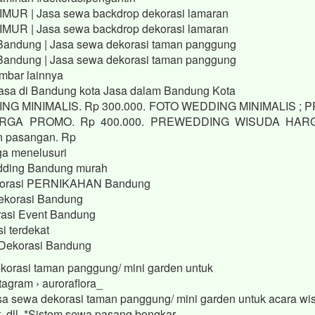
UR | Jasa sewa backdrop dekorasi lamaran
UR | Jasa sewa backdrop dekorasi lamaran
Bandung | Jasa sewa dekorasi taman panggung
Bandung | Jasa sewa dekorasi taman panggung
mbar lainnya
asa di Bandung kota Jasa dalam Bandung Kota
NG MINIMALIS. Rp 300.000. FOTO WEDDING MINIMALIS ;
RGA PROMO. Rp 400.000. PREWEDDING WISUDA HAR
n pasangan. Rp
ga menelusuri
dding Bandung murah
dekorasi PERNIKAHAN Bandung
ekorasi Bandung
asi Event Bandung
i terdekat
Dekorasi Bandung
korasi taman panggung/ mini garden untuk
tagram › auroraflora_
a sewa dekorasi taman panggung/ mini garden untuk acara wis
t, dll. *Sistem sewa pasang bongkar