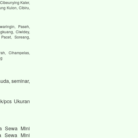
Cibeunying Kaler,
ng Kulon, Cibiru,
waringin, Paseh,
gkuang, Ciwidey,
 Pacet, Soreang,
ah, Cihampelas,
ng
uda, seminar,
k/pcs Ukuran
sa Sewa Mini
sa Sewa Mini