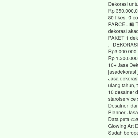
Dekorasi unt
Rp 350.000,
80 likes, 0
PARCEL 🛍️ 
dekorasi aka
PAKET 1 deko
; DEKORAS
Rp3.000.000.
Rp 1.300.000,
10+ Jasa Dek
jasadekorasi 
Jasa dekoras
ulang tahun, 
10 desainer d
starofservice
Desainer da
Planner, Jas
Data peta ©2
Glowing Art 
Sudah berope