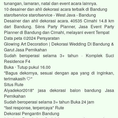
tunangan, lamaran, natal dan event acara lainnya.
10 desainer dan ahli dekorasi acara terbaik di Bandung
starofservice starofservice › West Java › Bandung
Desainer dan ahli dekorasi acara. 40535 Cimahi 14.8 km
dari Bandung. Sèns Party Planner, Jasa Event Party
Planner di Bandung dan Cimahi, melayani event Tempat
Data peta ©2024 Persyaratan
Glowing Art Decoration | Dekorasi Wedding Di Bandung &
Garut Jasa Pernikahan
Sudah beroperasi selama 3+ tahun · Komplek Suci
Residence F4
Buka ⋅ Tutup pukul 16.00
"Bagus dekornya, sesuai dengan apa yang di inginkan,
terimakasih 🤍"
Situs Rute
Alyadekor2018" jasa dekorasi balon bandung Jasa
Pernikahan
Sudah beroperasi selama 3+ tahun Buka 24 jam
"fast response, terpercaya" Rute
Dekorasi Pengantin Bandung