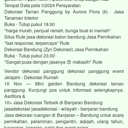
Tempat Data peta ©2024 Persyaratan
Dekorasi Taman Panggung by Aurora Flora (6) · Jasa
Tanaman Interior
Buka ⋅ Tutup pukul 18.00
"harga murah, penjual ramah, bunga buat si mamah"
Situs Rute jasa dekorasi balon bandung Jasa Pernikahan
"fast response, terpercaya" Rute
Dekorasi Bandung (Zyn Dekorasi) Jasa Pernikahan
Buka ⋅ Tutup pukul 23.00
"Sangat puas dengan jasanya 😍 makasih" Rute
Vendor dekorasi panggung dekorasi panggung event
Jelajahi › Dekorasi Rumah
10 Nov — Mini garden Bandung dekorasi taman
panggung. Kunjungi pos untuk informasi selengkapnya.
Asriflora &
10+ Jasa Dekorasi Terbaik di Banjaran Bandung
jasadekorasi jasadekorasi › wilayah › banjaran bandung
Jasa dekorasi ruangan di Banjaran – Bandung untuk acara
pernikahan, pelaminan, pengantin, aqiqah, ulang tahun,
tunangan, lamaran, natal dan event acara