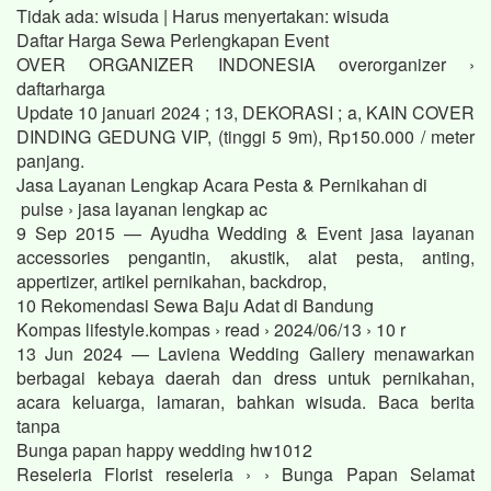
Tidak ada: wisuda ‎| Harus menyertakan: wisuda
Daftar Harga Sewa Perlengkapan Event
OVER ORGANIZER INDONESIA overorganizer ›
daftarharga
Update 10 januari 2024 ; 13, DEKORASI ; a, KAIN COVER
DINDING GEDUNG VIP, (tinggi 5 9m), Rp150.000 / meter
panjang.
Jasa Layanan Lengkap Acara Pesta & Pernikahan di
pulse › jasa layanan lengkap ac
9 Sep 2015 — Ayudha Wedding & Event jasa layanan
accessories pengantin, akustik, alat pesta, anting,
appertizer, artikel pernikahan, backdrop,
10 Rekomendasi Sewa Baju Adat di Bandung
Kompas lifestyle.kompas › read › 2024/06/13 › 10 r
13 Jun 2024 — Laviena Wedding Gallery menawarkan
berbagai kebaya daerah dan dress untuk pernikahan,
acara keluarga, lamaran, bahkan wisuda. Baca berita
tanpa
Bunga papan happy wedding hw1012
Reseleria Florist reseleria › › Bunga Papan Selamat