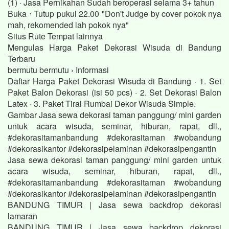
(1) · Jasa Pernikahan Sudah beroperasi selama 3+ tahun
Buka ⋅ Tutup pukul 22.00 "Don't Judge by cover pokok nya
mah, rekomended lah pokok nya"
Situs Rute Tempat lainnya
Mengulas Harga Paket Dekorasi Wisuda di Bandung
Terbaru
bermutu bermutu › Informasi
Daftar Harga Paket Dekorasi Wisuda di Bandung · 1. Set
Paket Balon Dekorasi (isi 50 pcs) · 2. Set Dekorasi Balon
Latex · 3. Paket Tirai Rumbai Dekor Wisuda Simple.
Gambar Jasa sewa dekorasi taman panggung/ mini garden
untuk acara wisuda, seminar, hiburan, rapat, dll.,
#dekorasitamanbandung #dekorasitaman #wobandung
#dekorasikantor #dekorasipelaminan #dekorasipengantin
Jasa sewa dekorasi taman panggung/ mini garden untuk
acara wisuda, seminar, hiburan, rapat, dll.,
#dekorasitamanbandung #dekorasitaman #wobandung
#dekorasikantor #dekorasipelaminan #dekorasipengantin
BANDUNG TIMUR | Jasa sewa backdrop dekorasi
lamaran
BANDUNG TIMUR | Jasa sewa backdrop dekorasi