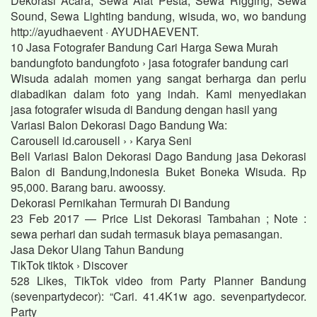
Dekorasi Acara, Sewa Alat Pesta, Sewa Rigging, Sewa
Sound, Sewa Lighting bandung, wisuda, wo, wo bandung
http://ayudhaevent · AYUDHAEVENT.
10 Jasa Fotografer Bandung Cari Harga Sewa Murah
bandungfoto bandungfoto › jasa fotografer bandung cari
Wisuda adalah momen yang sangat berharga dan perlu
diabadikan dalam foto yang indah. Kami menyediakan
jasa fotografer wisuda di Bandung dengan hasil yang
Variasi Balon Dekorasi Dago Bandung Wa:
Carousell id.carousell › › Karya Seni
Beli Variasi Balon Dekorasi Dago Bandung jasa Dekorasi
Balon di Bandung,Indonesia Buket Boneka Wisuda. Rp
95,000. Barang baru. awoossy.
Dekorasi Pernikahan Termurah Di Bandung
23 Feb 2017 — Price List Dekorasi Tambahan ; Note :
sewa perhari dan sudah termasuk biaya pemasangan.
Jasa Dekor Ulang Tahun Bandung
TikTok tiktok › Discover
528 Likes, TikTok video from Party Planner Bandung
(sevenpartydecor): “Cari. 41.4K1w ago. sevenpartydecor.
Party