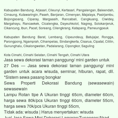
Kabupaten Bandung, Arjasari, Cileunyi, Kertasari, Pangalengan, Baleendah,
Cimaung, Kutawaringin, Paseh, Banjaran, Cimenyan, Majalaya, Pasirjambu,
Bojongsoang, Ciparay, Margaasih, Rancabali, Cangkuang, Ciwidey,
Margahayu, Rancaekek, Cicalengka, Dayeuhkolot, Nagreg, Solokanjeruk,
Cikancung, Ibun, Pacet, Soreang, Cilengkrang, Katapang, Pameungpeuk
Kabupaten Bandung Barat, Lembang, Cipeundeuy, Batujajar, Rongga,
Parongpong, Ngamprah, Cihampelas, Sindangkerta, Cisarua, Cipatat, Cililin,
Gununghalu, Cikalongwetan, Padalarang, Cipongkor, Saguling
Kota Cimahi, Cimahi Selatan, Cimahi Tengah, Cimahi Utara
Jasa sewa dekorasi taman panggung/ mini garden untuk
27 Des — Jasa sewa dekorasi taman panggung/ mini
garden untuk acara wisuda, seminar, hiburan, rapat, dll.
*Sistem sewa pasang bongkar
Sewa Properti Dekorasi Bandung (sewasewain)
sewasewain
Lampu Rotan tipe A Ukuran tinggi 65cm, diameter 60cm,
harga sewa 80k/pcs Ukuran tinggi 60cm, diameter 55cm,
harga sewa 70k/pcs Ukuran tinggi 55cm,
Tidak ada: wisuda ‎| Harus menyertakan: wisuda
Jual Jasa Sewa Mini Dekorasi Lamaran/Tunangan/Akad