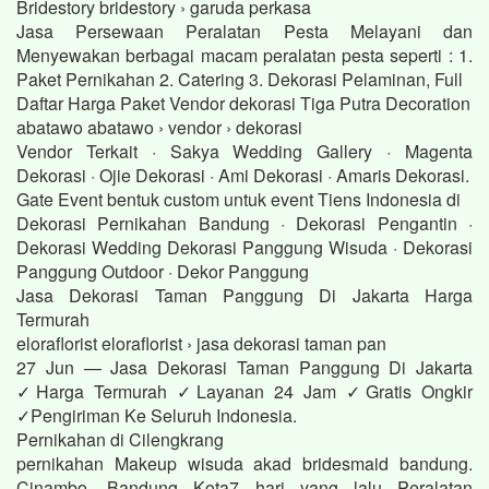
Bridestory bridestory › garuda perkasa
Jasa Persewaan Peralatan Pesta Melayani dan
Menyewakan berbagai macam peralatan pesta seperti : 1.
Paket Pernikahan 2. Catering 3. Dekorasi Pelaminan, Full
Daftar Harga Paket Vendor dekorasi Tiga Putra Decoration
abatawo abatawo › vendor › dekorasi
Vendor Terkait · Sakya Wedding Gallery · Magenta
Dekorasi · Ojie Dekorasi · Ami Dekorasi · Amaris Dekorasi.
Gate Event bentuk custom untuk event Tiens Indonesia di
Dekorasi Pernikahan Bandung · Dekorasi Pengantin ·
Dekorasi Wedding Dekorasi Panggung Wisuda · Dekorasi
Panggung Outdoor · Dekor Panggung
Jasa Dekorasi Taman Panggung Di Jakarta Harga
Termurah
eloraflorist eloraflorist › jasa dekorasi taman pan
27 Jun — Jasa Dekorasi Taman Panggung Di Jakarta
✓Harga Termurah ✓Layanan 24 Jam ✓Gratis Ongkir
✓Pengiriman Ke Seluruh Indonesia.
Pernikahan di Cilengkrang
pernikahan Makeup wisuda akad bridesmaid bandung.
Cinambo, Bandung Kota7 hari yang lalu Peralatan