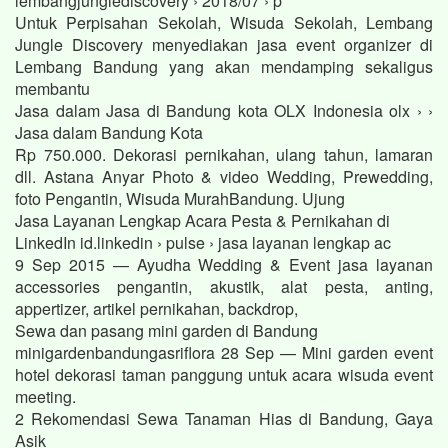
lembangjunglediscovery › 2018/07 › p
Untuk Perpisahan Sekolah, Wisuda Sekolah, Lembang
Jungle Discovery menyediakan jasa event organizer di
Lembang Bandung yang akan mendamping sekaligus
membantu
Jasa dalam Jasa di Bandung kota OLX Indonesia olx › ›
Jasa dalam Bandung Kota
Rp 750.000. Dekorasi pernikahan, ulang tahun, lamaran
dll. Astana Anyar Photo & video Wedding, Prewedding,
foto Pengantin, Wisuda MurahBandung. Ujung
Jasa Layanan Lengkap Acara Pesta & Pernikahan di
LinkedIn id.linkedin › pulse › jasa layanan lengkap ac
9 Sep 2015 — Ayudha Wedding & Event jasa layanan
accessories pengantin, akustik, alat pesta, anting,
appertizer, artikel pernikahan, backdrop,
Sewa dan pasang mini garden di Bandung
minigardenbandungasriflora 28 Sep — Mini garden event
hotel dekorasi taman panggung untuk acara wisuda event
meeting.
2 Rekomendasi Sewa Tanaman Hias di Bandung, Gaya
Asik