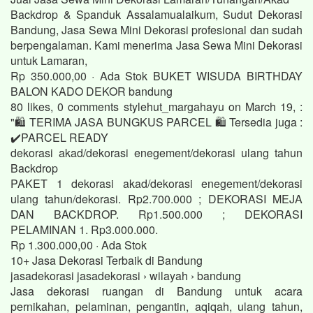
Backdrop & Spanduk Assalamualaikum, Sudut Dekorasi
Bandung, Jasa Sewa Mini Dekorasi profesional dan sudah
berpengalaman. Kami menerima Jasa Sewa Mini Dekorasi
untuk Lamaran,
Rp 350.000,00 · ‎Ada Stok BUKET WISUDA BIRTHDAY
BALON KADO DEKOR bandung
80 likes, 0 comments stylehut_margahayu on March 19, :
"🛍️ TERIMA JASA BUNGKUS PARCEL 🛍️ Tersedia juga :
✔️PARCEL READY
dekorasi akad/dekorasi enegement/dekorasi ulang tahun
Backdrop
PAKET 1 dekorasi akad/dekorasi enegement/dekorasi
ulang tahun/dekorasi. Rp2.700.000 ; DEKORASI MEJA
DAN BACKDROP. Rp1.500.000 ; DEKORASI
PELAMINAN 1. Rp3.000.000.
Rp 1.300.000,00 · ‎Ada Stok
10+ Jasa Dekorasi Terbaik di Bandung
jasadekorasi jasadekorasi › wilayah › bandung
Jasa dekorasi ruangan di Bandung untuk acara
pernikahan, pelaminan, pengantin, aqiqah, ulang tahun,