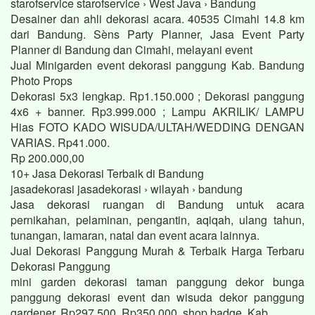
starofservice starofservice › West Java › Bandung
Desainer dan ahli dekorasi acara. 40535 Cimahi 14.8 km
dari Bandung. Sèns Party Planner, Jasa Event Party
Planner di Bandung dan Cimahi, melayani event
Jual Minigarden event dekorasi panggung Kab. Bandung
Photo Props
Dekorasi 5x3 lengkap. Rp1.150.000 ; Dekorasi panggung
4x6 + banner. Rp3.999.000 ; Lampu AKRILIK/ LAMPU
Hias FOTO KADO WISUDA/ULTAH/WEDDING DENGAN
VARIAS. Rp41.000.
Rp 200.000,00
10+ Jasa Dekorasi Terbaik di Bandung
jasadekorasi jasadekorasi › wilayah › bandung
Jasa dekorasi ruangan di Bandung untuk acara
pernikahan, pelaminan, pengantin, aqiqah, ulang tahun,
tunangan, lamaran, natal dan event acara lainnya.
Jual Dekorasi Panggung Murah & Terbaik Harga Terbaru
Dekorasi Panggung
mini garden dekorasi taman panggung dekor bunga
panggung dekorasi event dan wisuda dekor panggung
gardener. Rp297.500. Rp350.000. shop badge. Kab