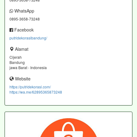
WhatsApp
0895-3658-73248
Facebook
putridekorasibandung/
Alamat
Cijerah
Bandung
jawa Barat - Indonesia
Website
https://putridekorasi.com/
https://wa.me/62895365873248