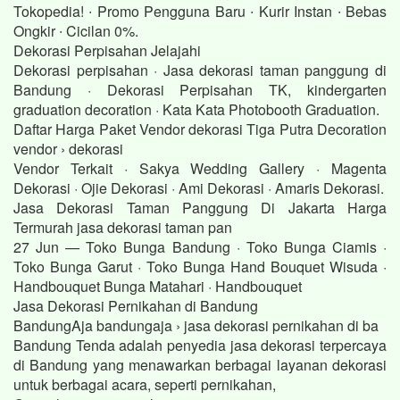
Tokopedia! ∙ Promo Pengguna Baru ∙ Kurir Instan ∙ Bebas
Ongkir ∙ Cicilan 0%.
Dekorasi Perpisahan Jelajahi
Dekorasi perpisahan · Jasa dekorasi taman panggung di
Bandung · Dekorasi Perpisahan TK, kindergarten
graduation decoration · Kata Kata Photobooth Graduation.
Daftar Harga Paket Vendor dekorasi Tiga Putra Decoration
vendor › dekorasi
Vendor Terkait · Sakya Wedding Gallery · Magenta
Dekorasi · Ojie Dekorasi · Ami Dekorasi · Amaris Dekorasi.
Jasa Dekorasi Taman Panggung Di Jakarta Harga
Termurah jasa dekorasi taman pan
27 Jun — Toko Bunga Bandung · Toko Bunga Ciamis ·
Toko Bunga Garut · Toko Bunga Hand Bouquet Wisuda ·
Handbouquet Bunga Matahari · Handbouquet
Jasa Dekorasi Pernikahan di Bandung
BandungAja bandungaja › jasa dekorasi pernikahan di ba
Bandung Tenda adalah penyedia jasa dekorasi terpercaya
di Bandung yang menawarkan berbagai layanan dekorasi
untuk berbagai acara, seperti pernikahan,