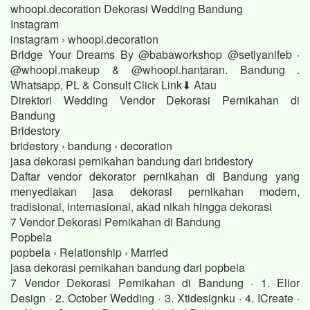
whoopi.decoration Dekorasi Wedding Bandung
Instagram
instagram › whoopi.decoration
Bridge Your Dreams By @babaworkshop @setiyanifeb ·
@whoopi.makeup & @whoopi.hantaran. Bandung .
Whatsapp, PL & Consult Click Link⬇ Atau
Direktori Wedding Vendor Dekorasi Pernikahan di
Bandung
Bridestory
bridestory › bandung › decoration
jasa dekorasi pernikahan bandung dari bridestory
Daftar vendor dekorator pernikahan di Bandung yang
menyediakan jasa dekorasi pernikahan modern,
tradisional, internasional, akad nikah hingga dekorasi
7 Vendor Dekorasi Pernikahan di Bandung
Popbela
popbela › Relationship › Married
jasa dekorasi pernikahan bandung dari popbela
7 Vendor Dekorasi Pernikahan di Bandung · 1. Elior
Design · 2. October Wedding · 3. Xtidesignku · 4. ICreate ·