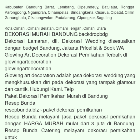
Kabupaten Bandung Barat, Lembang, Cipeundeuy, Batujajar, Rongga,
Parongpong, Ngamprah, Cihampelas, Sindangkerta, Cisarua, Cipatat, Cililin,
Gununghalu, Cikalongwetan, Padalarang, Cipongkor, Saguling
Kota Cimahi, Cimahi Selatan, Cimahi Tengah, Cimahi Utara
DEKORASI MURAH BANDUNG backdropbdg
Dekorasi Lamaran, dll. Dekorasi Wedding disesuaikan
dengan budget Bandung, Jakarta Pricelist & Book WA
Glowing Art Decoration Dekorasi Pernikahan Terbaik di
glowingartdecoration
glowingartdecoration
Glowing art decoration adalah jasa dekorasi wedding yang
mengkhususkan diri pada dekorasi yang tampak glamour
dan cantik. Hubungi Kami. Telp
Paket Dekorasi Pernikahan Murah di Bandung
Resep Bunda
resepbunda.biz › paket dekorasi pernikahan
Resep Bunda melayani jasa paket dekorasi pernikahan
dengan HARGA MURAH mulai dari 3 juta di Bandung.
Resep Bunda Catering melayani dekorasi pernikahan
untuk