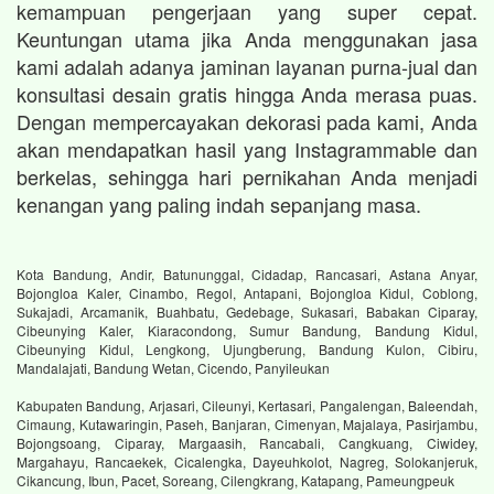
kemampuan pengerjaan yang super cepat.
Keuntungan utama jika Anda menggunakan jasa
kami adalah adanya jaminan layanan purna-jual dan
konsultasi desain gratis hingga Anda merasa puas.
Dengan mempercayakan dekorasi pada kami, Anda
akan mendapatkan hasil yang Instagrammable dan
berkelas, sehingga hari pernikahan Anda menjadi
kenangan yang paling indah sepanjang masa.
Kota Bandung, Andir, Batununggal, Cidadap, Rancasari, Astana Anyar,
Bojongloa Kaler, Cinambo, Regol, Antapani, Bojongloa Kidul, Coblong,
Sukajadi, Arcamanik, Buahbatu, Gedebage, Sukasari, Babakan Ciparay,
Cibeunying Kaler, Kiaracondong, Sumur Bandung, Bandung Kidul,
Cibeunying Kidul, Lengkong, Ujungberung, Bandung Kulon, Cibiru,
Mandalajati, Bandung Wetan, Cicendo, Panyileukan
Kabupaten Bandung, Arjasari, Cileunyi, Kertasari, Pangalengan, Baleendah,
Cimaung, Kutawaringin, Paseh, Banjaran, Cimenyan, Majalaya, Pasirjambu,
Bojongsoang, Ciparay, Margaasih, Rancabali, Cangkuang, Ciwidey,
Margahayu, Rancaekek, Cicalengka, Dayeuhkolot, Nagreg, Solokanjeruk,
Cikancung, Ibun, Pacet, Soreang, Cilengkrang, Katapang, Pameungpeuk