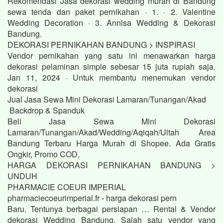
Rekomendasi Jasa dekorasi wedding murah di Bandung
sewa tenda dan paket pernikahan · 1. · 2. Valentine
Wedding Decoration · 3. Annisa Wedding & Dekorasi
Bandung.
DEKORASI PERNIKAHAN BANDUNG > INSPIRASI
Vendor pernikahan yang satu ini menawarkan harga
dekorasi pelaminan simple sebesar 15 juta rupiah saja.
Jan 11, 2024 · Untuk membantu menemukan vendor
dekorasi
Jual Jasa Sewa Mini Dekorasi Lamaran/Tunangan/Akad
Backdrop & Spanduk
Beli Jasa Sewa Mini Dekorasi
Lamaran/Tunangan/Akad/Wedding/Aqiqah/Ultah Area
Bandung Terbaru Harga Murah di Shopee. Ada Gratis
Ongkir, Promo COD,
HARGA DEKORASI PERNIKAHAN BANDUNG >
UNDUH
PHARMACIE COEUR IMPERIAL
pharmaciecoeurimperial.fr › harga dekorasi pern
Baru. Tentunya berbagai persiapan … Rental & Vendor
dekorasi Wedding Bandung. Salah satu vendor yang