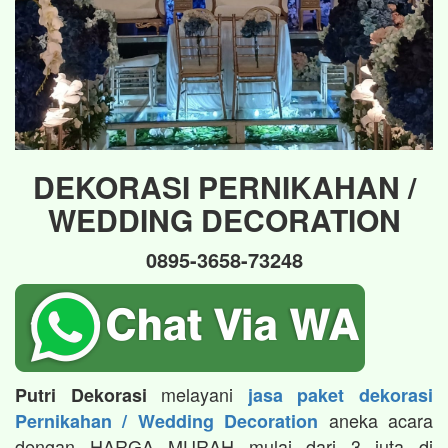
DEKORASI PERNIKAHAN /
WEDDING DECORATION
0895-3658-73248
melayani
Putri Dekorasi
jasa paket dekorasi
aneka acara
Pernikahan / Wedding Decoration
dengan HARGA MURAH mulai dari 3 juta di