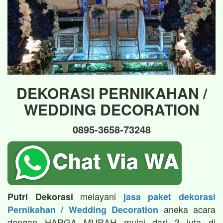
DEKORASI PERNIKAHAN /
WEDDING DECORATION
0895-3658-73248
melayani
Putri Dekorasi
jasa paket dekorasi
aneka acara
Pernikahan / Wedding Decoration
dengan HARGA MURAH mulai dari 3 juta di