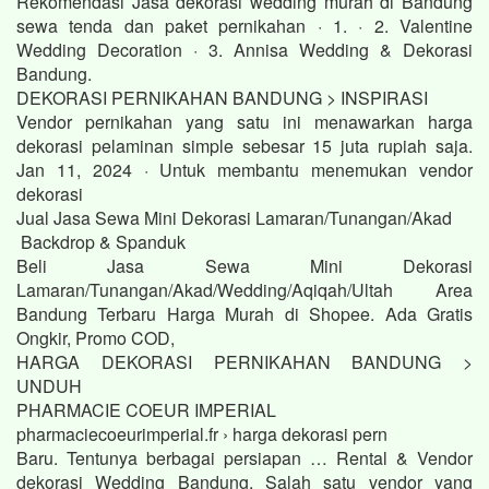
Rekomendasi Jasa dekorasi wedding murah di Bandung
sewa tenda dan paket pernikahan · 1. · 2. Valentine
Wedding Decoration · 3. Annisa Wedding & Dekorasi
Bandung.
DEKORASI PERNIKAHAN BANDUNG > INSPIRASI
Vendor pernikahan yang satu ini menawarkan harga
dekorasi pelaminan simple sebesar 15 juta rupiah saja.
Jan 11, 2024 · Untuk membantu menemukan vendor
dekorasi
Jual Jasa Sewa Mini Dekorasi Lamaran/Tunangan/Akad
Backdrop & Spanduk
Beli Jasa Sewa Mini Dekorasi
Lamaran/Tunangan/Akad/Wedding/Aqiqah/Ultah Area
Bandung Terbaru Harga Murah di Shopee. Ada Gratis
Ongkir, Promo COD,
HARGA DEKORASI PERNIKAHAN BANDUNG >
UNDUH
PHARMACIE COEUR IMPERIAL
pharmaciecoeurimperial.fr › harga dekorasi pern
Baru. Tentunya berbagai persiapan … Rental & Vendor
dekorasi Wedding Bandung. Salah satu vendor yang