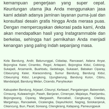
kemampuan pengerjaan yang super cepat.
Keuntungan utama jika Anda menggunakan jasa
kami adalah adanya jaminan layanan purna-jual dan
konsultasi desain gratis hingga Anda merasa puas.
Dengan mempercayakan dekorasi pada kami, Anda
akan mendapatkan hasil yang Instagrammable dan
berkelas, sehingga hari pernikahan Anda menjadi
kenangan yang paling indah sepanjang masa.
Kota Bandung, Andir, Batununggal, Cidadap, Rancasari, Astana Anyar,
Bojongloa Kaler, Cinambo, Regol, Antapani, Bojongloa Kidul, Coblong,
Sukajadi, Arcamanik, Buahbatu, Gedebage, Sukasari, Babakan Ciparay,
Cibeunying Kaler, Kiaracondong, Sumur Bandung, Bandung Kidul,
Cibeunying Kidul, Lengkong, Ujungberung, Bandung Kulon, Cibiru,
Mandalajati, Bandung Wetan, Cicendo, Panyileukan
Kabupaten Bandung, Arjasari, Cileunyi, Kertasari, Pangalengan, Baleendah,
Cimaung, Kutawaringin, Paseh, Banjaran, Cimenyan, Majalaya, Pasirjambu,
Bojongsoang, Ciparay, Margaasih, Rancabali, Cangkuang, Ciwidey,
Margahayu, Rancaekek, Cicalengka, Dayeuhkolot, Nagreg, Solokanjeruk,
Cikancung, Ibun, Pacet, Soreang, Cilengkrang, Katapang, Pameungpeuk