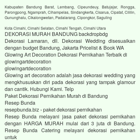
Kabupaten Bandung Barat, Lembang, Cipeundeuy, Batujajar, Rongga,
Parongpong, Ngamprah, Cihampelas, Sindangkerta, Cisarua, Cipatat, Cililin,
Gununghalu, Cikalongwetan, Padalarang, Cipongkor, Saguling
Kota Cimahi, Cimahi Selatan, Cimahi Tengah, Cimahi Utara
DEKORASI MURAH BANDUNG backdropbdg
Dekorasi Lamaran, dll. Dekorasi Wedding disesuaikan
dengan budget Bandung, Jakarta Pricelist & Book WA
Glowing Art Decoration Dekorasi Pernikahan Terbaik di
glowingartdecoration
glowingartdecoration
Glowing art decoration adalah jasa dekorasi wedding yang
mengkhususkan diri pada dekorasi yang tampak glamour
dan cantik. Hubungi Kami. Telp
Paket Dekorasi Pernikahan Murah di Bandung
Resep Bunda
resepbunda.biz › paket dekorasi pernikahan
Resep Bunda melayani jasa paket dekorasi pernikahan
dengan HARGA MURAH mulai dari 3 juta di Bandung.
Resep Bunda Catering melayani dekorasi pernikahan
untuk