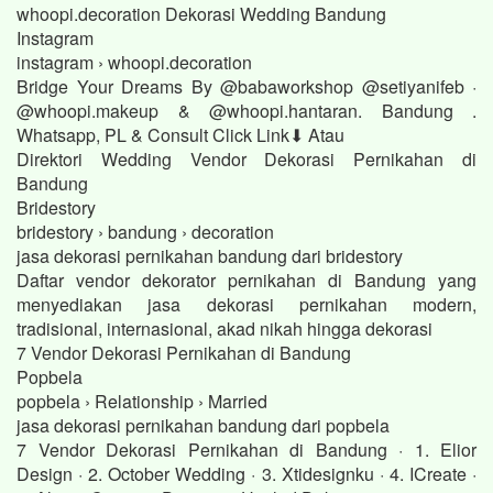
whoopi.decoration Dekorasi Wedding Bandung
Instagram
instagram › whoopi.decoration
Bridge Your Dreams By @babaworkshop @setiyanifeb ·
@whoopi.makeup & @whoopi.hantaran. Bandung .
Whatsapp, PL & Consult Click Link⬇ Atau
Direktori Wedding Vendor Dekorasi Pernikahan di
Bandung
Bridestory
bridestory › bandung › decoration
jasa dekorasi pernikahan bandung dari bridestory
Daftar vendor dekorator pernikahan di Bandung yang
menyediakan jasa dekorasi pernikahan modern,
tradisional, internasional, akad nikah hingga dekorasi
7 Vendor Dekorasi Pernikahan di Bandung
Popbela
popbela › Relationship › Married
jasa dekorasi pernikahan bandung dari popbela
7 Vendor Dekorasi Pernikahan di Bandung · 1. Elior
Design · 2. October Wedding · 3. Xtidesignku · 4. ICreate ·