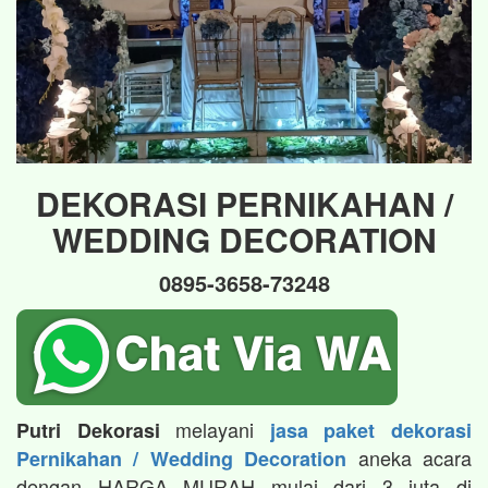
DEKORASI PERNIKAHAN /
WEDDING DECORATION
0895-3658-73248
melayani
Putri Dekorasi
jasa paket dekorasi
aneka acara
Pernikahan / Wedding Decoration
dengan HARGA MURAH mulai dari 3 juta di