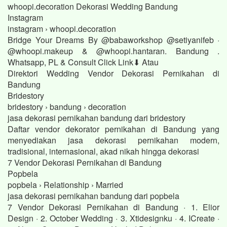
whoopi.decoration Dekorasi Wedding Bandung
Instagram
instagram › whoopi.decoration
Bridge Your Dreams By @babaworkshop @setiyanifeb ·
@whoopi.makeup & @whoopi.hantaran. Bandung .
Whatsapp, PL & Consult Click Link⬇ Atau
Direktori Wedding Vendor Dekorasi Pernikahan di
Bandung
Bridestory
bridestory › bandung › decoration
jasa dekorasi pernikahan bandung dari bridestory
Daftar vendor dekorator pernikahan di Bandung yang
menyediakan jasa dekorasi pernikahan modern,
tradisional, internasional, akad nikah hingga dekorasi
7 Vendor Dekorasi Pernikahan di Bandung
Popbela
popbela › Relationship › Married
jasa dekorasi pernikahan bandung dari popbela
7 Vendor Dekorasi Pernikahan di Bandung · 1. Elior
Design · 2. October Wedding · 3. Xtidesignku · 4. ICreate ·