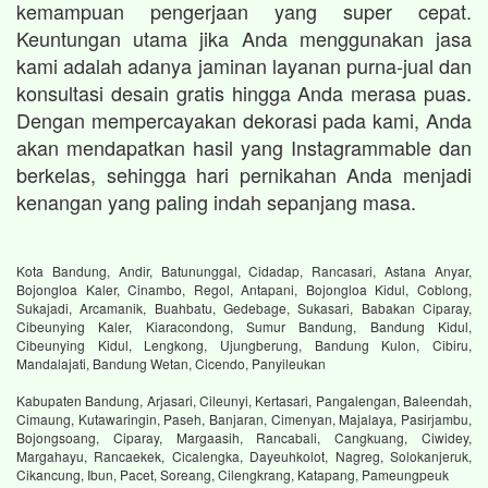
kemampuan pengerjaan yang super cepat.
Keuntungan utama jika Anda menggunakan jasa
kami adalah adanya jaminan layanan purna-jual dan
konsultasi desain gratis hingga Anda merasa puas.
Dengan mempercayakan dekorasi pada kami, Anda
akan mendapatkan hasil yang Instagrammable dan
berkelas, sehingga hari pernikahan Anda menjadi
kenangan yang paling indah sepanjang masa.
Kota Bandung, Andir, Batununggal, Cidadap, Rancasari, Astana Anyar,
Bojongloa Kaler, Cinambo, Regol, Antapani, Bojongloa Kidul, Coblong,
Sukajadi, Arcamanik, Buahbatu, Gedebage, Sukasari, Babakan Ciparay,
Cibeunying Kaler, Kiaracondong, Sumur Bandung, Bandung Kidul,
Cibeunying Kidul, Lengkong, Ujungberung, Bandung Kulon, Cibiru,
Mandalajati, Bandung Wetan, Cicendo, Panyileukan
Kabupaten Bandung, Arjasari, Cileunyi, Kertasari, Pangalengan, Baleendah,
Cimaung, Kutawaringin, Paseh, Banjaran, Cimenyan, Majalaya, Pasirjambu,
Bojongsoang, Ciparay, Margaasih, Rancabali, Cangkuang, Ciwidey,
Margahayu, Rancaekek, Cicalengka, Dayeuhkolot, Nagreg, Solokanjeruk,
Cikancung, Ibun, Pacet, Soreang, Cilengkrang, Katapang, Pameungpeuk