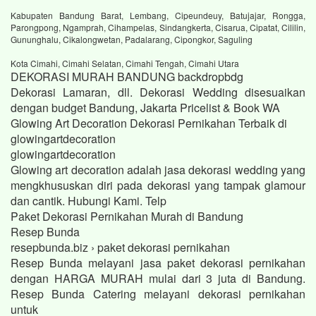
Kabupaten Bandung Barat, Lembang, Cipeundeuy, Batujajar, Rongga,
Parongpong, Ngamprah, Cihampelas, Sindangkerta, Cisarua, Cipatat, Cililin,
Gununghalu, Cikalongwetan, Padalarang, Cipongkor, Saguling
Kota Cimahi, Cimahi Selatan, Cimahi Tengah, Cimahi Utara
DEKORASI MURAH BANDUNG backdropbdg
Dekorasi Lamaran, dll. Dekorasi Wedding disesuaikan
dengan budget Bandung, Jakarta Pricelist & Book WA
Glowing Art Decoration Dekorasi Pernikahan Terbaik di
glowingartdecoration
glowingartdecoration
Glowing art decoration adalah jasa dekorasi wedding yang
mengkhususkan diri pada dekorasi yang tampak glamour
dan cantik. Hubungi Kami. Telp
Paket Dekorasi Pernikahan Murah di Bandung
Resep Bunda
resepbunda.biz › paket dekorasi pernikahan
Resep Bunda melayani jasa paket dekorasi pernikahan
dengan HARGA MURAH mulai dari 3 juta di Bandung.
Resep Bunda Catering melayani dekorasi pernikahan
untuk