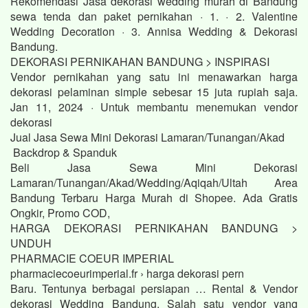
Rekomendasi Jasa dekorasi wedding murah di Bandung
sewa tenda dan paket pernikahan · 1. · 2. Valentine
Wedding Decoration · 3. Annisa Wedding & Dekorasi
Bandung.
DEKORASI PERNIKAHAN BANDUNG > INSPIRASI
Vendor pernikahan yang satu ini menawarkan harga
dekorasi pelaminan simple sebesar 15 juta rupiah saja.
Jan 11, 2024 · Untuk membantu menemukan vendor
dekorasi
Jual Jasa Sewa Mini Dekorasi Lamaran/Tunangan/Akad
Backdrop & Spanduk
Beli Jasa Sewa Mini Dekorasi
Lamaran/Tunangan/Akad/Wedding/Aqiqah/Ultah Area
Bandung Terbaru Harga Murah di Shopee. Ada Gratis
Ongkir, Promo COD,
HARGA DEKORASI PERNIKAHAN BANDUNG >
UNDUH
PHARMACIE COEUR IMPERIAL
pharmaciecoeurimperial.fr › harga dekorasi pern
Baru. Tentunya berbagai persiapan … Rental & Vendor
dekorasi Wedding Bandung. Salah satu vendor yang