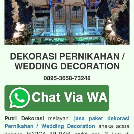
DEKORASI PERNIKAHAN /
WEDDING DECORATION
0895-3658-73248
melayani
Putri Dekorasi
jasa paket dekorasi
aneka acara
Pernikahan / Wedding Decoration
dengan HARGA MURAH mulai dari 3 juta di