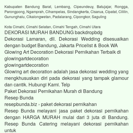
Kabupaten Bandung Barat, Lembang, Cipeundeuy, Batujajar, Rongga,
Parongpong, Ngamprah, Cihampelas, Sindangkerta, Cisarua, Cipatat, Cililin,
Gununghalu, Cikalongwetan, Padalarang, Cipongkor, Saguling
Kota Cimahi, Cimahi Selatan, Cimahi Tengah, Cimahi Utara
DEKORASI MURAH BANDUNG backdropbdg
Dekorasi Lamaran, dll. Dekorasi Wedding disesuaikan
dengan budget Bandung, Jakarta Pricelist & Book WA
Glowing Art Decoration Dekorasi Pernikahan Terbaik di
glowingartdecoration
glowingartdecoration
Glowing art decoration adalah jasa dekorasi wedding yang
mengkhususkan diri pada dekorasi yang tampak glamour
dan cantik. Hubungi Kami. Telp
Paket Dekorasi Pernikahan Murah di Bandung
Resep Bunda
resepbunda.biz › paket dekorasi pernikahan
Resep Bunda melayani jasa paket dekorasi pernikahan
dengan HARGA MURAH mulai dari 3 juta di Bandung.
Resep Bunda Catering melayani dekorasi pernikahan
untuk