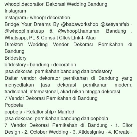
whoopi.decoration Dekorasi Wedding Bandung
Instagram
instagram › whoopi.decoration
Bridge Your Dreams By @babaworkshop @setiyanifeb ·
@whoopi.makeup & @whoopi.hantaran. Bandung .
Whatsapp, PL & Consult Click Link⬇ Atau
Direktori Wedding Vendor Dekorasi Pernikahan di
Bandung
Bridestory
bridestory › bandung › decoration
jasa dekorasi pernikahan bandung dari bridestory
Daftar vendor dekorator pernikahan di Bandung yang
menyediakan jasa dekorasi pernikahan modern,
tradisional, internasional, akad nikah hingga dekorasi
7 Vendor Dekorasi Pernikahan di Bandung
Popbela
popbela › Relationship › Married
jasa dekorasi pernikahan bandung dari popbela
7 Vendor Dekorasi Pernikahan di Bandung · 1. Elior
Design · 2. October Wedding · 3. Xtidesignku · 4. ICreate ·