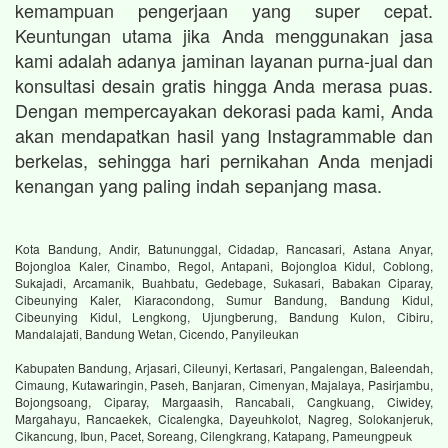
kemampuan pengerjaan yang super cepat.
Keuntungan utama jika Anda menggunakan jasa
kami adalah adanya jaminan layanan purna-jual dan
konsultasi desain gratis hingga Anda merasa puas.
Dengan mempercayakan dekorasi pada kami, Anda
akan mendapatkan hasil yang Instagrammable dan
berkelas, sehingga hari pernikahan Anda menjadi
kenangan yang paling indah sepanjang masa.
Kota Bandung, Andir, Batununggal, Cidadap, Rancasari, Astana Anyar,
Bojongloa Kaler, Cinambo, Regol, Antapani, Bojongloa Kidul, Coblong,
Sukajadi, Arcamanik, Buahbatu, Gedebage, Sukasari, Babakan Ciparay,
Cibeunying Kaler, Kiaracondong, Sumur Bandung, Bandung Kidul,
Cibeunying Kidul, Lengkong, Ujungberung, Bandung Kulon, Cibiru,
Mandalajati, Bandung Wetan, Cicendo, Panyileukan
Kabupaten Bandung, Arjasari, Cileunyi, Kertasari, Pangalengan, Baleendah,
Cimaung, Kutawaringin, Paseh, Banjaran, Cimenyan, Majalaya, Pasirjambu,
Bojongsoang, Ciparay, Margaasih, Rancabali, Cangkuang, Ciwidey,
Margahayu, Rancaekek, Cicalengka, Dayeuhkolot, Nagreg, Solokanjeruk,
Cikancung, Ibun, Pacet, Soreang, Cilengkrang, Katapang, Pameungpeuk