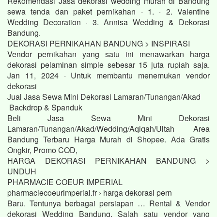
Rekomendasi Jasa dekorasi wedding murah di Bandung
sewa tenda dan paket pernikahan · 1. · 2. Valentine
Wedding Decoration · 3. Annisa Wedding & Dekorasi
Bandung.
DEKORASI PERNIKAHAN BANDUNG > INSPIRASI
Vendor pernikahan yang satu ini menawarkan harga
dekorasi pelaminan simple sebesar 15 juta rupiah saja.
Jan 11, 2024 · Untuk membantu menemukan vendor
dekorasi
Jual Jasa Sewa Mini Dekorasi Lamaran/Tunangan/Akad
Backdrop & Spanduk
Beli Jasa Sewa Mini Dekorasi
Lamaran/Tunangan/Akad/Wedding/Aqiqah/Ultah Area
Bandung Terbaru Harga Murah di Shopee. Ada Gratis
Ongkir, Promo COD,
HARGA DEKORASI PERNIKAHAN BANDUNG >
UNDUH
PHARMACIE COEUR IMPERIAL
pharmaciecoeurimperial.fr › harga dekorasi pern
Baru. Tentunya berbagai persiapan … Rental & Vendor
dekorasi Wedding Bandung. Salah satu vendor yang