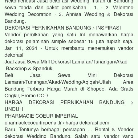
Rekomendasi Jasa dekorasi wedding murah di Bandung
sewa tenda dan paket pernikahan · 1. · 2. Valentine
Wedding Decoration · 3. Annisa Wedding & Dekorasi
Bandung.
DEKORASI PERNIKAHAN BANDUNG > INSPIRASI
Vendor pernikahan yang satu ini menawarkan harga
dekorasi pelaminan simple sebesar 15 juta rupiah saja.
Jan 11, 2024 · Untuk membantu menemukan vendor
dekorasi
Jual Jasa Sewa Mini Dekorasi Lamaran/Tunangan/Akad
Backdrop & Spanduk
Beli Jasa Sewa Mini Dekorasi
Lamaran/Tunangan/Akad/Wedding/Aqiqah/Ultah Area
Bandung Terbaru Harga Murah di Shopee. Ada Gratis
Ongkir, Promo COD,
HARGA DEKORASI PERNIKAHAN BANDUNG >
UNDUH
PHARMACIE COEUR IMPERIAL
pharmaciecoeurimperial.fr › harga dekorasi pern
Baru. Tentunya berbagai persiapan … Rental & Vendor
dekorasi Wedding Bandung. Salah satu vendor yang