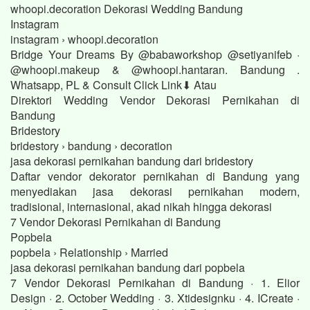
whoopi.decoration Dekorasi Wedding Bandung
Instagram
instagram › whoopi.decoration
Bridge Your Dreams By @babaworkshop @setiyanifeb ·
@whoopi.makeup & @whoopi.hantaran. Bandung .
Whatsapp, PL & Consult Click Link⬇ Atau
Direktori Wedding Vendor Dekorasi Pernikahan di
Bandung
Bridestory
bridestory › bandung › decoration
jasa dekorasi pernikahan bandung dari bridestory
Daftar vendor dekorator pernikahan di Bandung yang
menyediakan jasa dekorasi pernikahan modern,
tradisional, internasional, akad nikah hingga dekorasi
7 Vendor Dekorasi Pernikahan di Bandung
Popbela
popbela › Relationship › Married
jasa dekorasi pernikahan bandung dari popbela
7 Vendor Dekorasi Pernikahan di Bandung · 1. Elior
Design · 2. October Wedding · 3. Xtidesignku · 4. ICreate ·