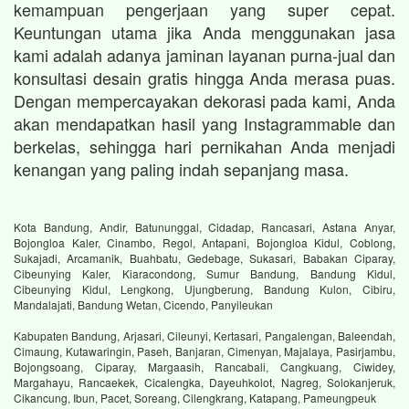
kemampuan pengerjaan yang super cepat.
Keuntungan utama jika Anda menggunakan jasa
kami adalah adanya jaminan layanan purna-jual dan
konsultasi desain gratis hingga Anda merasa puas.
Dengan mempercayakan dekorasi pada kami, Anda
akan mendapatkan hasil yang Instagrammable dan
berkelas, sehingga hari pernikahan Anda menjadi
kenangan yang paling indah sepanjang masa.
Kota Bandung, Andir, Batununggal, Cidadap, Rancasari, Astana Anyar,
Bojongloa Kaler, Cinambo, Regol, Antapani, Bojongloa Kidul, Coblong,
Sukajadi, Arcamanik, Buahbatu, Gedebage, Sukasari, Babakan Ciparay,
Cibeunying Kaler, Kiaracondong, Sumur Bandung, Bandung Kidul,
Cibeunying Kidul, Lengkong, Ujungberung, Bandung Kulon, Cibiru,
Mandalajati, Bandung Wetan, Cicendo, Panyileukan
Kabupaten Bandung, Arjasari, Cileunyi, Kertasari, Pangalengan, Baleendah,
Cimaung, Kutawaringin, Paseh, Banjaran, Cimenyan, Majalaya, Pasirjambu,
Bojongsoang, Ciparay, Margaasih, Rancabali, Cangkuang, Ciwidey,
Margahayu, Rancaekek, Cicalengka, Dayeuhkolot, Nagreg, Solokanjeruk,
Cikancung, Ibun, Pacet, Soreang, Cilengkrang, Katapang, Pameungpeuk