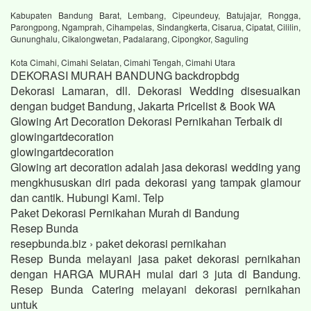
Kabupaten Bandung Barat, Lembang, Cipeundeuy, Batujajar, Rongga,
Parongpong, Ngamprah, Cihampelas, Sindangkerta, Cisarua, Cipatat, Cililin,
Gununghalu, Cikalongwetan, Padalarang, Cipongkor, Saguling
Kota Cimahi, Cimahi Selatan, Cimahi Tengah, Cimahi Utara
DEKORASI MURAH BANDUNG backdropbdg
Dekorasi Lamaran, dll. Dekorasi Wedding disesuaikan
dengan budget Bandung, Jakarta Pricelist & Book WA
Glowing Art Decoration Dekorasi Pernikahan Terbaik di
glowingartdecoration
glowingartdecoration
Glowing art decoration adalah jasa dekorasi wedding yang
mengkhususkan diri pada dekorasi yang tampak glamour
dan cantik. Hubungi Kami. Telp
Paket Dekorasi Pernikahan Murah di Bandung
Resep Bunda
resepbunda.biz › paket dekorasi pernikahan
Resep Bunda melayani jasa paket dekorasi pernikahan
dengan HARGA MURAH mulai dari 3 juta di Bandung.
Resep Bunda Catering melayani dekorasi pernikahan
untuk