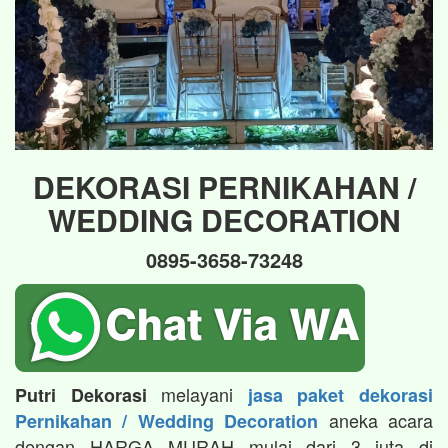
DEKORASI PERNIKAHAN /
WEDDING DECORATION
0895-3658-73248
melayani
Putri Dekorasi
jasa paket dekorasi
aneka acara
Pernikahan / Wedding Decoration
dengan HARGA MURAH mulai dari 3 juta di