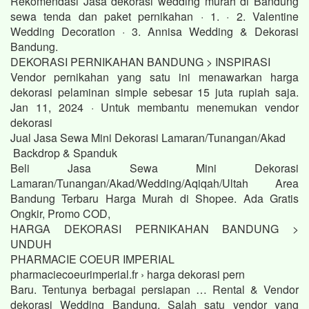
Rekomendasi Jasa dekorasi wedding murah di Bandung
sewa tenda dan paket pernikahan · 1. · 2. Valentine
Wedding Decoration · 3. Annisa Wedding & Dekorasi
Bandung.
DEKORASI PERNIKAHAN BANDUNG > INSPIRASI
Vendor pernikahan yang satu ini menawarkan harga
dekorasi pelaminan simple sebesar 15 juta rupiah saja.
Jan 11, 2024 · Untuk membantu menemukan vendor
dekorasi
Jual Jasa Sewa Mini Dekorasi Lamaran/Tunangan/Akad
Backdrop & Spanduk
Beli Jasa Sewa Mini Dekorasi
Lamaran/Tunangan/Akad/Wedding/Aqiqah/Ultah Area
Bandung Terbaru Harga Murah di Shopee. Ada Gratis
Ongkir, Promo COD,
HARGA DEKORASI PERNIKAHAN BANDUNG >
UNDUH
PHARMACIE COEUR IMPERIAL
pharmaciecoeurimperial.fr › harga dekorasi pern
Baru. Tentunya berbagai persiapan … Rental & Vendor
dekorasi Wedding Bandung. Salah satu vendor yang