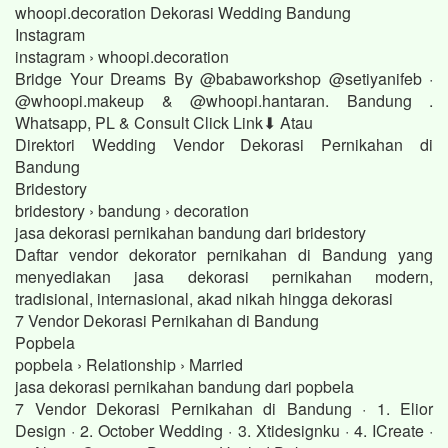
whoopi.decoration Dekorasi Wedding Bandung
Instagram
instagram › whoopi.decoration
Bridge Your Dreams By @babaworkshop @setiyanifeb ·
@whoopi.makeup & @whoopi.hantaran. Bandung .
Whatsapp, PL & Consult Click Link⬇ Atau
Direktori Wedding Vendor Dekorasi Pernikahan di
Bandung
Bridestory
bridestory › bandung › decoration
jasa dekorasi pernikahan bandung dari bridestory
Daftar vendor dekorator pernikahan di Bandung yang
menyediakan jasa dekorasi pernikahan modern,
tradisional, internasional, akad nikah hingga dekorasi
7 Vendor Dekorasi Pernikahan di Bandung
Popbela
popbela › Relationship › Married
jasa dekorasi pernikahan bandung dari popbela
7 Vendor Dekorasi Pernikahan di Bandung · 1. Elior
Design · 2. October Wedding · 3. Xtidesignku · 4. ICreate ·