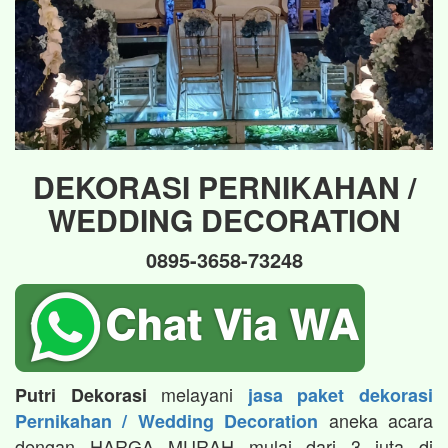
DEKORASI PERNIKAHAN /
WEDDING DECORATION
0895-3658-73248
melayani
Putri Dekorasi
jasa paket dekorasi
aneka acara
Pernikahan / Wedding Decoration
dengan HARGA MURAH mulai dari 3 juta di