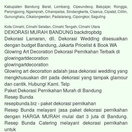
Kabupaten Bandung Barat, Lembang, Cipeundeuy, Batujajar, Rongga,
Parongpong, Ngamprah, Cihampelas, Sindangkerta, Cisarua, Cipatat, Cililin,
Gununghalu, Cikalongwetan, Padalarang, Cipongkor, Saguling
Kota Cimahi, Cimahi Selatan, Cimahi Tengah, Cimahi Utara
DEKORASI MURAH BANDUNG backdropbdg
Dekorasi Lamaran, dll. Dekorasi Wedding disesuaikan
dengan budget Bandung, Jakarta Pricelist & Book WA
Glowing Art Decoration Dekorasi Pernikahan Terbaik di
glowingartdecoration
glowingartdecoration
Glowing art decoration adalah jasa dekorasi wedding yang
mengkhususkan diri pada dekorasi yang tampak glamour
dan cantik. Hubungi Kami. Telp
Paket Dekorasi Pernikahan Murah di Bandung
Resep Bunda
resepbunda.biz › paket dekorasi pernikahan
Resep Bunda melayani jasa paket dekorasi pernikahan
dengan HARGA MURAH mulai dari 3 juta di Bandung.
Resep Bunda Catering melayani dekorasi pernikahan
untuk