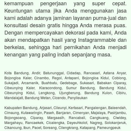
kemampuan pengerjaan yang super cepat.
Keuntungan utama jika Anda menggunakan jasa
kami adalah adanya jaminan layanan purna-jual dan
konsultasi desain gratis hingga Anda merasa puas.
Dengan mempercayakan dekorasi pada kami, Anda
akan mendapatkan hasil yang Instagrammable dan
berkelas, sehingga hari pernikahan Anda menjadi
kenangan yang paling indah sepanjang masa.
Kota Bandung, Andir, Batununggal, Cidadap, Rancasari, Astana Anyar,
Bojongloa Kaler, Cinambo, Regol, Antapani, Bojongloa Kidul, Coblong,
Sukajadi, Arcamanik, Buahbatu, Gedebage, Sukasari, Babakan Ciparay,
Cibeunying Kaler, Kiaracondong, Sumur Bandung, Bandung Kidul,
Cibeunying Kidul, Lengkong, Ujungberung, Bandung Kulon, Cibiru,
Mandalajati, Bandung Wetan, Cicendo, Panyileukan
Kabupaten Bandung, Arjasari, Cileunyi, Kertasari, Pangalengan, Baleendah,
Cimaung, Kutawaringin, Paseh, Banjaran, Cimenyan, Majalaya, Pasirjambu,
Bojongsoang, Ciparay, Margaasih, Rancabali, Cangkuang, Ciwidey,
Margahayu, Rancaekek, Cicalengka, Dayeuhkolot, Nagreg, Solokanjeruk,
Cikancung, Ibun, Pacet, Soreang, Cilengkrang, Katapang, Pameungpeuk