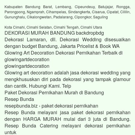
Kabupaten Bandung Barat, Lembang, Cipeundeuy, Batujajar, Rongga,
Parongpong, Ngamprah, Cihampelas, Sindangkerta, Cisarua, Cipatat, Cililin,
Gununghalu, Cikalongwetan, Padalarang, Cipongkor, Saguling
Kota Cimahi, Cimahi Selatan, Cimahi Tengah, Cimahi Utara
DEKORASI MURAH BANDUNG backdropbdg
Dekorasi Lamaran, dll. Dekorasi Wedding disesuaikan
dengan budget Bandung, Jakarta Pricelist & Book WA
Glowing Art Decoration Dekorasi Pernikahan Terbaik di
glowingartdecoration
glowingartdecoration
Glowing art decoration adalah jasa dekorasi wedding yang
mengkhususkan diri pada dekorasi yang tampak glamour
dan cantik. Hubungi Kami. Telp
Paket Dekorasi Pernikahan Murah di Bandung
Resep Bunda
resepbunda.biz › paket dekorasi pernikahan
Resep Bunda melayani jasa paket dekorasi pernikahan
dengan HARGA MURAH mulai dari 3 juta di Bandung.
Resep Bunda Catering melayani dekorasi pernikahan
untuk