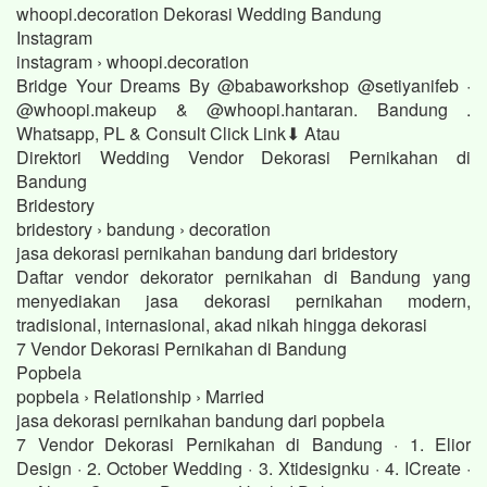
whoopi.decoration Dekorasi Wedding Bandung
Instagram
instagram › whoopi.decoration
Bridge Your Dreams By @babaworkshop @setiyanifeb ·
@whoopi.makeup & @whoopi.hantaran. Bandung .
Whatsapp, PL & Consult Click Link⬇ Atau
Direktori Wedding Vendor Dekorasi Pernikahan di
Bandung
Bridestory
bridestory › bandung › decoration
jasa dekorasi pernikahan bandung dari bridestory
Daftar vendor dekorator pernikahan di Bandung yang
menyediakan jasa dekorasi pernikahan modern,
tradisional, internasional, akad nikah hingga dekorasi
7 Vendor Dekorasi Pernikahan di Bandung
Popbela
popbela › Relationship › Married
jasa dekorasi pernikahan bandung dari popbela
7 Vendor Dekorasi Pernikahan di Bandung · 1. Elior
Design · 2. October Wedding · 3. Xtidesignku · 4. ICreate ·