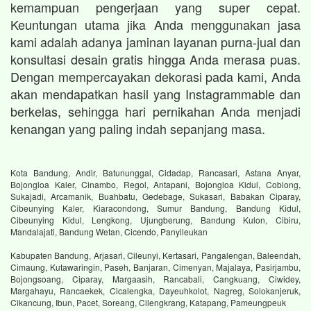
kemampuan pengerjaan yang super cepat.
Keuntungan utama jika Anda menggunakan jasa
kami adalah adanya jaminan layanan purna-jual dan
konsultasi desain gratis hingga Anda merasa puas.
Dengan mempercayakan dekorasi pada kami, Anda
akan mendapatkan hasil yang Instagrammable dan
berkelas, sehingga hari pernikahan Anda menjadi
kenangan yang paling indah sepanjang masa.
Kota Bandung, Andir, Batununggal, Cidadap, Rancasari, Astana Anyar,
Bojongloa Kaler, Cinambo, Regol, Antapani, Bojongloa Kidul, Coblong,
Sukajadi, Arcamanik, Buahbatu, Gedebage, Sukasari, Babakan Ciparay,
Cibeunying Kaler, Kiaracondong, Sumur Bandung, Bandung Kidul,
Cibeunying Kidul, Lengkong, Ujungberung, Bandung Kulon, Cibiru,
Mandalajati, Bandung Wetan, Cicendo, Panyileukan
Kabupaten Bandung, Arjasari, Cileunyi, Kertasari, Pangalengan, Baleendah,
Cimaung, Kutawaringin, Paseh, Banjaran, Cimenyan, Majalaya, Pasirjambu,
Bojongsoang, Ciparay, Margaasih, Rancabali, Cangkuang, Ciwidey,
Margahayu, Rancaekek, Cicalengka, Dayeuhkolot, Nagreg, Solokanjeruk,
Cikancung, Ibun, Pacet, Soreang, Cilengkrang, Katapang, Pameungpeuk