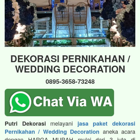
DEKORASI PERNIKAHAN /
WEDDING DECORATION
0895-3658-73248
melayani
Putri Dekorasi
jasa paket dekorasi
aneka acara
Pernikahan / Wedding Decoration
dengan HARGA MURAH mulai dari 3 juta di