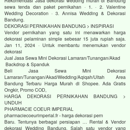
Rekomendasi Jasa dekorasi wedding murah di Bandung
sewa tenda dan paket pernikahan · 1. · 2. Valentine
Wedding Decoration · 3. Annisa Wedding & Dekorasi
Bandung.
DEKORASI PERNIKAHAN BANDUNG > INSPIRASI
Vendor pernikahan yang satu ini menawarkan harga
dekorasi pelaminan simple sebesar 15 juta rupiah saja.
Jan 11, 2024 · Untuk membantu menemukan vendor
dekorasi
Jual Jasa Sewa Mini Dekorasi Lamaran/Tunangan/Akad
Backdrop & Spanduk
Beli Jasa Sewa Mini Dekorasi
Lamaran/Tunangan/Akad/Wedding/Aqiqah/Ultah Area
Bandung Terbaru Harga Murah di Shopee. Ada Gratis
Ongkir, Promo COD,
HARGA DEKORASI PERNIKAHAN BANDUNG >
UNDUH
PHARMACIE COEUR IMPERIAL
pharmaciecoeurimperial.fr › harga dekorasi pern
Baru. Tentunya berbagai persiapan … Rental & Vendor
dekorasi Wedding Bandung. Salah satu vendor yang