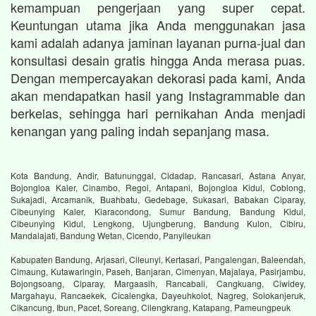
kemampuan pengerjaan yang super cepat.
Keuntungan utama jika Anda menggunakan jasa
kami adalah adanya jaminan layanan purna-jual dan
konsultasi desain gratis hingga Anda merasa puas.
Dengan mempercayakan dekorasi pada kami, Anda
akan mendapatkan hasil yang Instagrammable dan
berkelas, sehingga hari pernikahan Anda menjadi
kenangan yang paling indah sepanjang masa.
Kota Bandung, Andir, Batununggal, Cidadap, Rancasari, Astana Anyar,
Bojongloa Kaler, Cinambo, Regol, Antapani, Bojongloa Kidul, Coblong,
Sukajadi, Arcamanik, Buahbatu, Gedebage, Sukasari, Babakan Ciparay,
Cibeunying Kaler, Kiaracondong, Sumur Bandung, Bandung Kidul,
Cibeunying Kidul, Lengkong, Ujungberung, Bandung Kulon, Cibiru,
Mandalajati, Bandung Wetan, Cicendo, Panyileukan
Kabupaten Bandung, Arjasari, Cileunyi, Kertasari, Pangalengan, Baleendah,
Cimaung, Kutawaringin, Paseh, Banjaran, Cimenyan, Majalaya, Pasirjambu,
Bojongsoang, Ciparay, Margaasih, Rancabali, Cangkuang, Ciwidey,
Margahayu, Rancaekek, Cicalengka, Dayeuhkolot, Nagreg, Solokanjeruk,
Cikancung, Ibun, Pacet, Soreang, Cilengkrang, Katapang, Pameungpeuk