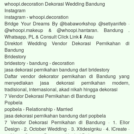
whoopi.decoration Dekorasi Wedding Bandung
Instagram
instagram › whoopi.decoration
Bridge Your Dreams By @babaworkshop @setiyanifeb ·
@whoopi.makeup & @whoopi.hantaran. Bandung .
Whatsapp, PL & Consult Click Link⬇ Atau
Direktori Wedding Vendor Dekorasi Pernikahan di
Bandung
Bridestory
bridestory › bandung › decoration
jasa dekorasi pernikahan bandung dari bridestory
Daftar vendor dekorator pernikahan di Bandung yang
menyediakan jasa dekorasi pernikahan modern,
tradisional, internasional, akad nikah hingga dekorasi
7 Vendor Dekorasi Pernikahan di Bandung
Popbela
popbela › Relationship › Married
jasa dekorasi pernikahan bandung dari popbela
7 Vendor Dekorasi Pernikahan di Bandung · 1. Elior
Design · 2. October Wedding · 3. Xtidesignku · 4. ICreate ·