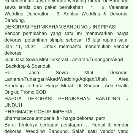
Rekomendasi Jasa dekorasi wedding murah di Bandung
sewa tenda dan paket pernikahan · 1. · 2. Valentine
Wedding Decoration · 3. Annisa Wedding & Dekorasi
Bandung.
DEKORASI PERNIKAHAN BANDUNG > INSPIRASI
Vendor pernikahan yang satu ini menawarkan harga
dekorasi pelaminan simple sebesar 15 juta rupiah saja.
Jan 11, 2024 · Untuk membantu menemukan vendor
dekorasi
Jual Jasa Sewa Mini Dekorasi Lamaran/Tunangan/Akad
Backdrop & Spanduk
Beli Jasa Sewa Mini Dekorasi
Lamaran/Tunangan/Akad/Wedding/Aqiqah/Ultah Area
Bandung Terbaru Harga Murah di Shopee. Ada Gratis
Ongkir, Promo COD,
HARGA DEKORASI PERNIKAHAN BANDUNG >
UNDUH
PHARMACIE COEUR IMPERIAL
pharmaciecoeurimperial.fr › harga dekorasi pern
Baru. Tentunya berbagai persiapan … Rental & Vendor
dekorasi Wedding Bandung. Salah satu vendor yang