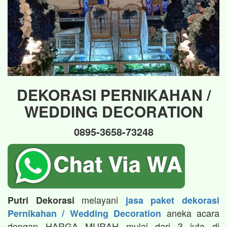
DEKORASI PERNIKAHAN /
WEDDING DECORATION
0895-3658-73248
melayani
Putri Dekorasi
jasa paket dekorasi
aneka acara
Pernikahan / Wedding Decoration
dengan HARGA MURAH mulai dari 3 juta di