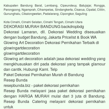
Kabupaten Bandung Barat, Lembang, Cipeundeuy, Batujajar, Rongga,
Parongpong, Ngamprah, Cihampelas, Sindangkerta, Cisarua, Cipatat, Cililin,
Gununghalu, Cikalongwetan, Padalarang, Cipongkor, Saguling
Kota Cimahi, Cimahi Selatan, Cimahi Tengah, Cimahi Utara
DEKORASI MURAH BANDUNG backdropbdg
Dekorasi Lamaran, dll. Dekorasi Wedding disesuaikan
dengan budget Bandung, Jakarta Pricelist & Book WA
Glowing Art Decoration Dekorasi Pernikahan Terbaik di
glowingartdecoration
glowingartdecoration
Glowing art decoration adalah jasa dekorasi wedding yang
mengkhususkan diri pada dekorasi yang tampak glamour
dan cantik. Hubungi Kami. Telp
Paket Dekorasi Pernikahan Murah di Bandung
Resep Bunda
resepbunda.biz › paket dekorasi pernikahan
Resep Bunda melayani jasa paket dekorasi pernikahan
dengan HARGA MURAH mulai dari 3 juta di Bandung.
Resep Bunda Catering melayani dekorasi pernikahan
untuk