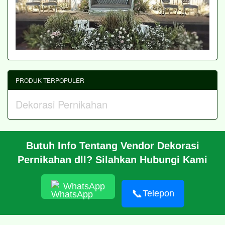
PRODUK TERPOPULER
Dekorasi Pernikahan
Butuh Info Tentang Vendor Dekorasi
BERANDA
Pernikahan dll? Silahkan Hubungi Kami
PROFIL
CARA PESAN
ARTIKEL
WhatsApp
HUBUNGI KAMI
📞
Telepon
© 2026 https://putridekorasi.com/
RSS
|
sitemap.xml