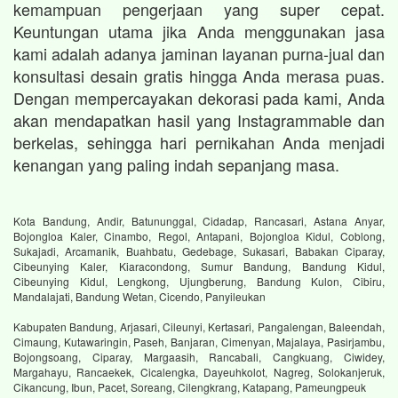
kemampuan pengerjaan yang super cepat.
Keuntungan utama jika Anda menggunakan jasa
kami adalah adanya jaminan layanan purna-jual dan
konsultasi desain gratis hingga Anda merasa puas.
Dengan mempercayakan dekorasi pada kami, Anda
akan mendapatkan hasil yang Instagrammable dan
berkelas, sehingga hari pernikahan Anda menjadi
kenangan yang paling indah sepanjang masa.
Kota Bandung, Andir, Batununggal, Cidadap, Rancasari, Astana Anyar,
Bojongloa Kaler, Cinambo, Regol, Antapani, Bojongloa Kidul, Coblong,
Sukajadi, Arcamanik, Buahbatu, Gedebage, Sukasari, Babakan Ciparay,
Cibeunying Kaler, Kiaracondong, Sumur Bandung, Bandung Kidul,
Cibeunying Kidul, Lengkong, Ujungberung, Bandung Kulon, Cibiru,
Mandalajati, Bandung Wetan, Cicendo, Panyileukan
Kabupaten Bandung, Arjasari, Cileunyi, Kertasari, Pangalengan, Baleendah,
Cimaung, Kutawaringin, Paseh, Banjaran, Cimenyan, Majalaya, Pasirjambu,
Bojongsoang, Ciparay, Margaasih, Rancabali, Cangkuang, Ciwidey,
Margahayu, Rancaekek, Cicalengka, Dayeuhkolot, Nagreg, Solokanjeruk,
Cikancung, Ibun, Pacet, Soreang, Cilengkrang, Katapang, Pameungpeuk