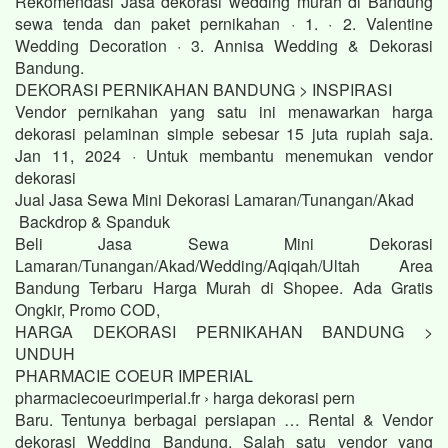
Rekomendasi Jasa dekorasi wedding murah di Bandung
sewa tenda dan paket pernikahan · 1. · 2. Valentine
Wedding Decoration · 3. Annisa Wedding & Dekorasi
Bandung.
DEKORASI PERNIKAHAN BANDUNG > INSPIRASI
Vendor pernikahan yang satu ini menawarkan harga
dekorasi pelaminan simple sebesar 15 juta rupiah saja.
Jan 11, 2024 · Untuk membantu menemukan vendor
dekorasi
Jual Jasa Sewa Mini Dekorasi Lamaran/Tunangan/Akad
Backdrop & Spanduk
Beli Jasa Sewa Mini Dekorasi
Lamaran/Tunangan/Akad/Wedding/Aqiqah/Ultah Area
Bandung Terbaru Harga Murah di Shopee. Ada Gratis
Ongkir, Promo COD,
HARGA DEKORASI PERNIKAHAN BANDUNG >
UNDUH
PHARMACIE COEUR IMPERIAL
pharmaciecoeurimperial.fr › harga dekorasi pern
Baru. Tentunya berbagai persiapan … Rental & Vendor
dekorasi Wedding Bandung. Salah satu vendor yang