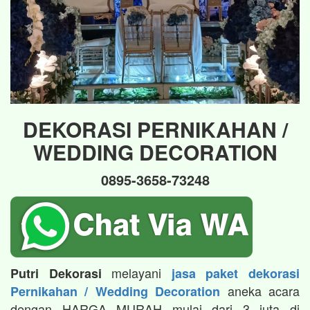
DEKORASI PERNIKAHAN /
WEDDING DECORATION
0895-3658-73248
melayani
Putri Dekorasi
jasa paket dekorasi
aneka acara
Pernikahan / Wedding Decoration
dengan HARGA MURAH mulai dari 3 juta di