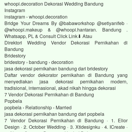
whoopi.decoration Dekorasi Wedding Bandung
Instagram
instagram › whoopi.decoration
Bridge Your Dreams By @babaworkshop @setiyanifeb ·
@whoopi.makeup & @whoopi.hantaran. Bandung .
Whatsapp, PL & Consult Click Link⬇ Atau
Direktori Wedding Vendor Dekorasi Pernikahan di
Bandung
Bridestory
bridestory › bandung › decoration
jasa dekorasi pernikahan bandung dari bridestory
Daftar vendor dekorator pernikahan di Bandung yang
menyediakan jasa dekorasi pernikahan modern,
tradisional, internasional, akad nikah hingga dekorasi
7 Vendor Dekorasi Pernikahan di Bandung
Popbela
popbela › Relationship › Married
jasa dekorasi pernikahan bandung dari popbela
7 Vendor Dekorasi Pernikahan di Bandung · 1. Elior
Design · 2. October Wedding · 3. Xtidesignku · 4. ICreate ·