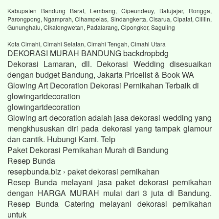
Kabupaten Bandung Barat, Lembang, Cipeundeuy, Batujajar, Rongga,
Parongpong, Ngamprah, Cihampelas, Sindangkerta, Cisarua, Cipatat, Cililin,
Gununghalu, Cikalongwetan, Padalarang, Cipongkor, Saguling
Kota Cimahi, Cimahi Selatan, Cimahi Tengah, Cimahi Utara
DEKORASI MURAH BANDUNG backdropbdg
Dekorasi Lamaran, dll. Dekorasi Wedding disesuaikan
dengan budget Bandung, Jakarta Pricelist & Book WA
Glowing Art Decoration Dekorasi Pernikahan Terbaik di
glowingartdecoration
glowingartdecoration
Glowing art decoration adalah jasa dekorasi wedding yang
mengkhususkan diri pada dekorasi yang tampak glamour
dan cantik. Hubungi Kami. Telp
Paket Dekorasi Pernikahan Murah di Bandung
Resep Bunda
resepbunda.biz › paket dekorasi pernikahan
Resep Bunda melayani jasa paket dekorasi pernikahan
dengan HARGA MURAH mulai dari 3 juta di Bandung.
Resep Bunda Catering melayani dekorasi pernikahan
untuk