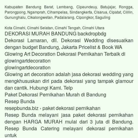
Kabupaten Bandung Barat, Lembang, Cipeundeuy, Batujajar, Rongga,
Parongpong, Ngamprah, Cihampelas, Sindangkerta, Cisarua, Cipatat, Cililin,
Gununghalu, Cikalongwetan, Padalarang, Cipongkor, Saguling
Kota Cimahi, Cimahi Selatan, Cimahi Tengah, Cimahi Utara
DEKORASI MURAH BANDUNG backdropbdg
Dekorasi Lamaran, dll. Dekorasi Wedding disesuaikan
dengan budget Bandung, Jakarta Pricelist & Book WA
Glowing Art Decoration Dekorasi Pernikahan Terbaik di
glowingartdecoration
glowingartdecoration
Glowing art decoration adalah jasa dekorasi wedding yang
mengkhususkan diri pada dekorasi yang tampak glamour
dan cantik. Hubungi Kami. Telp
Paket Dekorasi Pernikahan Murah di Bandung
Resep Bunda
resepbunda.biz › paket dekorasi pernikahan
Resep Bunda melayani jasa paket dekorasi pernikahan
dengan HARGA MURAH mulai dari 3 juta di Bandung.
Resep Bunda Catering melayani dekorasi pernikahan
untuk