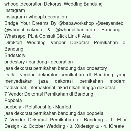
whoopi.decoration Dekorasi Wedding Bandung
Instagram
instagram › whoopi.decoration
Bridge Your Dreams By @babaworkshop @setiyanifeb ·
@whoopi.makeup & @whoopi.hantaran. Bandung .
Whatsapp, PL & Consult Click Link⬇ Atau
Direktori Wedding Vendor Dekorasi Pernikahan di
Bandung
Bridestory
bridestory › bandung › decoration
jasa dekorasi pernikahan bandung dari bridestory
Daftar vendor dekorator pernikahan di Bandung yang
menyediakan jasa dekorasi pernikahan modern,
tradisional, internasional, akad nikah hingga dekorasi
7 Vendor Dekorasi Pernikahan di Bandung
Popbela
popbela › Relationship › Married
jasa dekorasi pernikahan bandung dari popbela
7 Vendor Dekorasi Pernikahan di Bandung · 1. Elior
Design · 2. October Wedding · 3. Xtidesignku · 4. ICreate ·