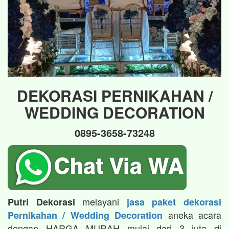
DEKORASI PERNIKAHAN /
WEDDING DECORATION
0895-3658-73248
melayani
Putri Dekorasi
jasa paket dekorasi
aneka acara
Pernikahan / Wedding Decoration
dengan HARGA MURAH mulai dari 3 juta di