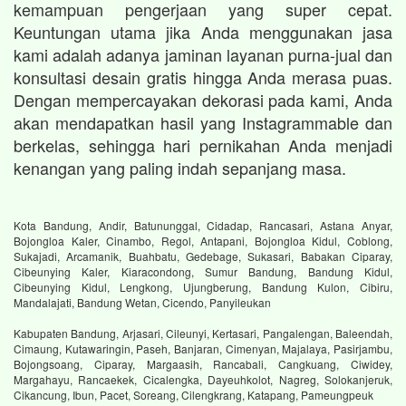
kemampuan pengerjaan yang super cepat.
Keuntungan utama jika Anda menggunakan jasa
kami adalah adanya jaminan layanan purna-jual dan
konsultasi desain gratis hingga Anda merasa puas.
Dengan mempercayakan dekorasi pada kami, Anda
akan mendapatkan hasil yang Instagrammable dan
berkelas, sehingga hari pernikahan Anda menjadi
kenangan yang paling indah sepanjang masa.
Kota Bandung, Andir, Batununggal, Cidadap, Rancasari, Astana Anyar,
Bojongloa Kaler, Cinambo, Regol, Antapani, Bojongloa Kidul, Coblong,
Sukajadi, Arcamanik, Buahbatu, Gedebage, Sukasari, Babakan Ciparay,
Cibeunying Kaler, Kiaracondong, Sumur Bandung, Bandung Kidul,
Cibeunying Kidul, Lengkong, Ujungberung, Bandung Kulon, Cibiru,
Mandalajati, Bandung Wetan, Cicendo, Panyileukan
Kabupaten Bandung, Arjasari, Cileunyi, Kertasari, Pangalengan, Baleendah,
Cimaung, Kutawaringin, Paseh, Banjaran, Cimenyan, Majalaya, Pasirjambu,
Bojongsoang, Ciparay, Margaasih, Rancabali, Cangkuang, Ciwidey,
Margahayu, Rancaekek, Cicalengka, Dayeuhkolot, Nagreg, Solokanjeruk,
Cikancung, Ibun, Pacet, Soreang, Cilengkrang, Katapang, Pameungpeuk