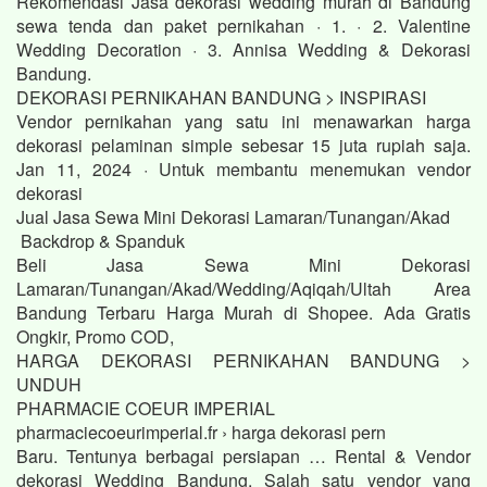
Rekomendasi Jasa dekorasi wedding murah di Bandung
sewa tenda dan paket pernikahan · 1. · 2. Valentine
Wedding Decoration · 3. Annisa Wedding & Dekorasi
Bandung.
DEKORASI PERNIKAHAN BANDUNG > INSPIRASI
Vendor pernikahan yang satu ini menawarkan harga
dekorasi pelaminan simple sebesar 15 juta rupiah saja.
Jan 11, 2024 · Untuk membantu menemukan vendor
dekorasi
Jual Jasa Sewa Mini Dekorasi Lamaran/Tunangan/Akad
Backdrop & Spanduk
Beli Jasa Sewa Mini Dekorasi
Lamaran/Tunangan/Akad/Wedding/Aqiqah/Ultah Area
Bandung Terbaru Harga Murah di Shopee. Ada Gratis
Ongkir, Promo COD,
HARGA DEKORASI PERNIKAHAN BANDUNG >
UNDUH
PHARMACIE COEUR IMPERIAL
pharmaciecoeurimperial.fr › harga dekorasi pern
Baru. Tentunya berbagai persiapan … Rental & Vendor
dekorasi Wedding Bandung. Salah satu vendor yang