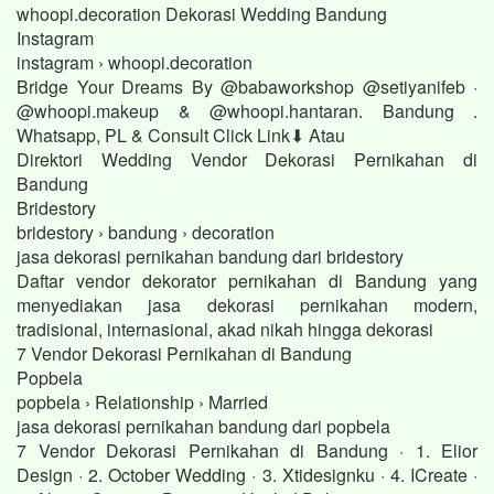
whoopi.decoration Dekorasi Wedding Bandung
Instagram
instagram › whoopi.decoration
Bridge Your Dreams By @babaworkshop @setiyanifeb ·
@whoopi.makeup & @whoopi.hantaran. Bandung .
Whatsapp, PL & Consult Click Link⬇ Atau
Direktori Wedding Vendor Dekorasi Pernikahan di
Bandung
Bridestory
bridestory › bandung › decoration
jasa dekorasi pernikahan bandung dari bridestory
Daftar vendor dekorator pernikahan di Bandung yang
menyediakan jasa dekorasi pernikahan modern,
tradisional, internasional, akad nikah hingga dekorasi
7 Vendor Dekorasi Pernikahan di Bandung
Popbela
popbela › Relationship › Married
jasa dekorasi pernikahan bandung dari popbela
7 Vendor Dekorasi Pernikahan di Bandung · 1. Elior
Design · 2. October Wedding · 3. Xtidesignku · 4. ICreate ·