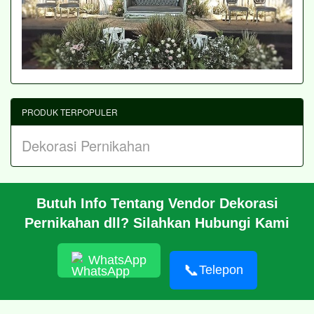
PRODUK TERPOPULER
Dekorasi Pernikahan
Butuh Info Tentang Vendor Dekorasi
BERANDA
Pernikahan dll? Silahkan Hubungi Kami
PROFIL
CARA PESAN
ARTIKEL
WhatsApp
HUBUNGI KAMI
📞
Telepon
© 2026 https://putridekorasi.com/
RSS
|
sitemap.xml