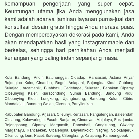
kemampuan pengerjaan yang super cepat.
Keuntungan utama jika Anda menggunakan jasa
kami adalah adanya jaminan layanan purna-jual dan
konsultasi desain gratis hingga Anda merasa puas.
Dengan mempercayakan dekorasi pada kami, Anda
akan mendapatkan hasil yang Instagrammable dan
berkelas, sehingga hari pernikahan Anda menjadi
kenangan yang paling indah sepanjang masa.
Kota Bandung, Andir, Batununggal, Cidadap, Rancasari, Astana Anyar,
Bojongloa Kaler, Cinambo, Regol, Antapani, Bojongloa Kidul, Coblong,
Sukajadi, Arcamanik, Buahbatu, Gedebage, Sukasari, Babakan Ciparay,
Cibeunying Kaler, Kiaracondong, Sumur Bandung, Bandung Kidul,
Cibeunying Kidul, Lengkong, Ujungberung, Bandung Kulon, Cibiru,
Mandalajati, Bandung Wetan, Cicendo, Panyileukan
Kabupaten Bandung, Arjasari, Cileunyi, Kertasari, Pangalengan, Baleendah,
Cimaung, Kutawaringin, Paseh, Banjaran, Cimenyan, Majalaya, Pasirjambu,
Bojongsoang, Ciparay, Margaasih, Rancabali, Cangkuang, Ciwidey,
Margahayu, Rancaekek, Cicalengka, Dayeuhkolot, Nagreg, Solokanjeruk,
Cikancung, Ibun, Pacet, Soreang, Cilengkrang, Katapang, Pameungpeuk