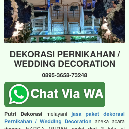
DEKORASI PERNIKAHAN /
WEDDING DECORATION
0895-3658-73248
melayani
Putri Dekorasi
jasa paket dekorasi
aneka acara
Pernikahan / Wedding Decoration
dengan HARGA MURAH mulai dari 3 juta di