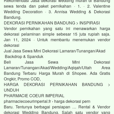
Rekomendasi Jasa dekorasi wedding murah di Bandung
sewa tenda dan paket pernikahan · 1. · 2. Valentine
Wedding Decoration · 3. Annisa Wedding & Dekorasi
Bandung.
DEKORASI PERNIKAHAN BANDUNG > INSPIRASI
Vendor pernikahan yang satu ini menawarkan harga
dekorasi pelaminan simple sebesar 15 juta rupiah saja.
Jan 11, 2024 · Untuk membantu menemukan vendor
dekorasi
Jual Jasa Sewa Mini Dekorasi Lamaran/Tunangan/Akad
Backdrop & Spanduk
Beli Jasa Sewa Mini Dekorasi
Lamaran/Tunangan/Akad/Wedding/Aqiqah/Ultah Area
Bandung Terbaru Harga Murah di Shopee. Ada Gratis
Ongkir, Promo COD,
HARGA DEKORASI PERNIKAHAN BANDUNG >
UNDUH
PHARMACIE COEUR IMPERIAL
pharmaciecoeurimperial.fr › harga dekorasi pern
Baru. Tentunya berbagai persiapan … Rental & Vendor
dekorasi Wedding Bandung. Salah satu vendor yang