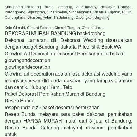
Kabupaten Bandung Barat, Lembang, Cipeundeuy, Batujajar, Rongga,
Parongpong, Ngamprah, Cihampelas, Sindangkerta, Cisarua, Cipatat, Cililin,
Gununghalu, Cikalongwetan, Padalarang, Cipongkor, Saguling
Kota Cimahi, Cimahi Selatan, Cimahi Tengah, Cimahi Utara
DEKORASI MURAH BANDUNG backdropbdg
Dekorasi Lamaran, dll. Dekorasi Wedding disesuaikan
dengan budget Bandung, Jakarta Pricelist & Book WA
Glowing Art Decoration Dekorasi Pernikahan Terbaik di
glowingartdecoration
glowingartdecoration
Glowing art decoration adalah jasa dekorasi wedding yang
mengkhususkan diri pada dekorasi yang tampak glamour
dan cantik. Hubungi Kami. Telp
Paket Dekorasi Pernikahan Murah di Bandung
Resep Bunda
resepbunda.biz › paket dekorasi pernikahan
Resep Bunda melayani jasa paket dekorasi pernikahan
dengan HARGA MURAH mulai dari 3 juta di Bandung.
Resep Bunda Catering melayani dekorasi pernikahan
untuk