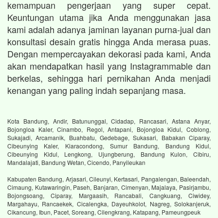
kemampuan pengerjaan yang super cepat.
Keuntungan utama jika Anda menggunakan jasa
kami adalah adanya jaminan layanan purna-jual dan
konsultasi desain gratis hingga Anda merasa puas.
Dengan mempercayakan dekorasi pada kami, Anda
akan mendapatkan hasil yang Instagrammable dan
berkelas, sehingga hari pernikahan Anda menjadi
kenangan yang paling indah sepanjang masa.
Kota Bandung, Andir, Batununggal, Cidadap, Rancasari, Astana Anyar,
Bojongloa Kaler, Cinambo, Regol, Antapani, Bojongloa Kidul, Coblong,
Sukajadi, Arcamanik, Buahbatu, Gedebage, Sukasari, Babakan Ciparay,
Cibeunying Kaler, Kiaracondong, Sumur Bandung, Bandung Kidul,
Cibeunying Kidul, Lengkong, Ujungberung, Bandung Kulon, Cibiru,
Mandalajati, Bandung Wetan, Cicendo, Panyileukan
Kabupaten Bandung, Arjasari, Cileunyi, Kertasari, Pangalengan, Baleendah,
Cimaung, Kutawaringin, Paseh, Banjaran, Cimenyan, Majalaya, Pasirjambu,
Bojongsoang, Ciparay, Margaasih, Rancabali, Cangkuang, Ciwidey,
Margahayu, Rancaekek, Cicalengka, Dayeuhkolot, Nagreg, Solokanjeruk,
Cikancung, Ibun, Pacet, Soreang, Cilengkrang, Katapang, Pameungpeuk