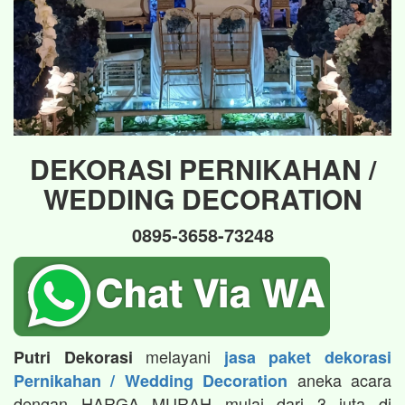
DEKORASI PERNIKAHAN /
WEDDING DECORATION
0895-3658-73248
melayani
Putri Dekorasi
jasa paket dekorasi
aneka acara
Pernikahan / Wedding Decoration
dengan HARGA MURAH mulai dari 3 juta di