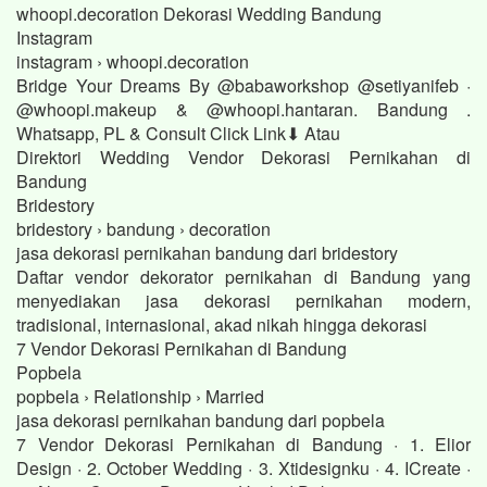
whoopi.decoration Dekorasi Wedding Bandung
Instagram
instagram › whoopi.decoration
Bridge Your Dreams By @babaworkshop @setiyanifeb ·
@whoopi.makeup & @whoopi.hantaran. Bandung .
Whatsapp, PL & Consult Click Link⬇ Atau
Direktori Wedding Vendor Dekorasi Pernikahan di
Bandung
Bridestory
bridestory › bandung › decoration
jasa dekorasi pernikahan bandung dari bridestory
Daftar vendor dekorator pernikahan di Bandung yang
menyediakan jasa dekorasi pernikahan modern,
tradisional, internasional, akad nikah hingga dekorasi
7 Vendor Dekorasi Pernikahan di Bandung
Popbela
popbela › Relationship › Married
jasa dekorasi pernikahan bandung dari popbela
7 Vendor Dekorasi Pernikahan di Bandung · 1. Elior
Design · 2. October Wedding · 3. Xtidesignku · 4. ICreate ·