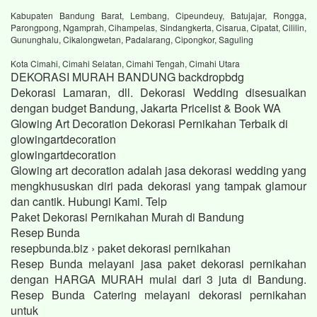
Kabupaten Bandung Barat, Lembang, Cipeundeuy, Batujajar, Rongga,
Parongpong, Ngamprah, Cihampelas, Sindangkerta, Cisarua, Cipatat, Cililin,
Gununghalu, Cikalongwetan, Padalarang, Cipongkor, Saguling
Kota Cimahi, Cimahi Selatan, Cimahi Tengah, Cimahi Utara
DEKORASI MURAH BANDUNG backdropbdg
Dekorasi Lamaran, dll. Dekorasi Wedding disesuaikan
dengan budget Bandung, Jakarta Pricelist & Book WA
Glowing Art Decoration Dekorasi Pernikahan Terbaik di
glowingartdecoration
glowingartdecoration
Glowing art decoration adalah jasa dekorasi wedding yang
mengkhususkan diri pada dekorasi yang tampak glamour
dan cantik. Hubungi Kami. Telp
Paket Dekorasi Pernikahan Murah di Bandung
Resep Bunda
resepbunda.biz › paket dekorasi pernikahan
Resep Bunda melayani jasa paket dekorasi pernikahan
dengan HARGA MURAH mulai dari 3 juta di Bandung.
Resep Bunda Catering melayani dekorasi pernikahan
untuk