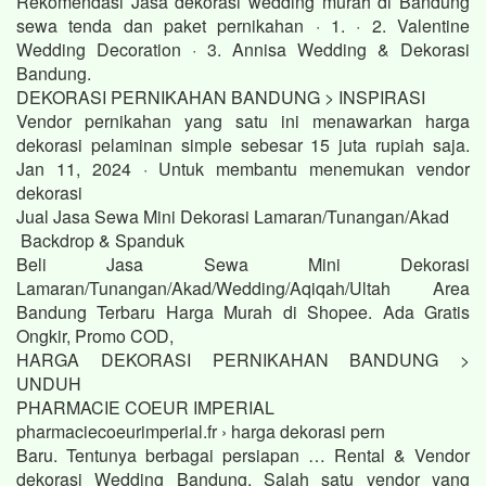
Rekomendasi Jasa dekorasi wedding murah di Bandung
sewa tenda dan paket pernikahan · 1. · 2. Valentine
Wedding Decoration · 3. Annisa Wedding & Dekorasi
Bandung.
DEKORASI PERNIKAHAN BANDUNG > INSPIRASI
Vendor pernikahan yang satu ini menawarkan harga
dekorasi pelaminan simple sebesar 15 juta rupiah saja.
Jan 11, 2024 · Untuk membantu menemukan vendor
dekorasi
Jual Jasa Sewa Mini Dekorasi Lamaran/Tunangan/Akad
Backdrop & Spanduk
Beli Jasa Sewa Mini Dekorasi
Lamaran/Tunangan/Akad/Wedding/Aqiqah/Ultah Area
Bandung Terbaru Harga Murah di Shopee. Ada Gratis
Ongkir, Promo COD,
HARGA DEKORASI PERNIKAHAN BANDUNG >
UNDUH
PHARMACIE COEUR IMPERIAL
pharmaciecoeurimperial.fr › harga dekorasi pern
Baru. Tentunya berbagai persiapan … Rental & Vendor
dekorasi Wedding Bandung. Salah satu vendor yang