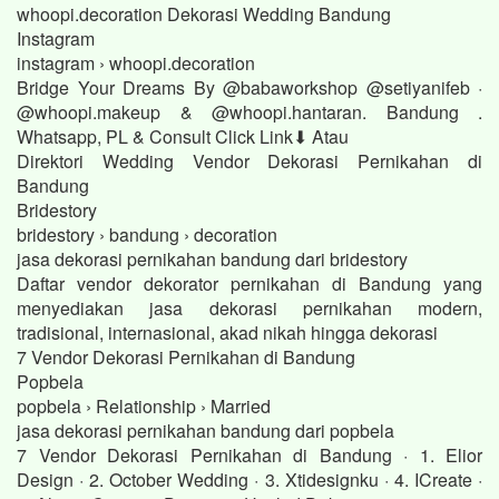
whoopi.decoration Dekorasi Wedding Bandung
Instagram
instagram › whoopi.decoration
Bridge Your Dreams By @babaworkshop @setiyanifeb ·
@whoopi.makeup & @whoopi.hantaran. Bandung .
Whatsapp, PL & Consult Click Link⬇ Atau
Direktori Wedding Vendor Dekorasi Pernikahan di
Bandung
Bridestory
bridestory › bandung › decoration
jasa dekorasi pernikahan bandung dari bridestory
Daftar vendor dekorator pernikahan di Bandung yang
menyediakan jasa dekorasi pernikahan modern,
tradisional, internasional, akad nikah hingga dekorasi
7 Vendor Dekorasi Pernikahan di Bandung
Popbela
popbela › Relationship › Married
jasa dekorasi pernikahan bandung dari popbela
7 Vendor Dekorasi Pernikahan di Bandung · 1. Elior
Design · 2. October Wedding · 3. Xtidesignku · 4. ICreate ·