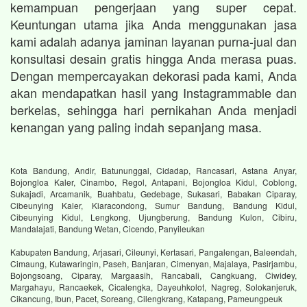
kemampuan pengerjaan yang super cepat.
Keuntungan utama jika Anda menggunakan jasa
kami adalah adanya jaminan layanan purna-jual dan
konsultasi desain gratis hingga Anda merasa puas.
Dengan mempercayakan dekorasi pada kami, Anda
akan mendapatkan hasil yang Instagrammable dan
berkelas, sehingga hari pernikahan Anda menjadi
kenangan yang paling indah sepanjang masa.
Kota Bandung, Andir, Batununggal, Cidadap, Rancasari, Astana Anyar,
Bojongloa Kaler, Cinambo, Regol, Antapani, Bojongloa Kidul, Coblong,
Sukajadi, Arcamanik, Buahbatu, Gedebage, Sukasari, Babakan Ciparay,
Cibeunying Kaler, Kiaracondong, Sumur Bandung, Bandung Kidul,
Cibeunying Kidul, Lengkong, Ujungberung, Bandung Kulon, Cibiru,
Mandalajati, Bandung Wetan, Cicendo, Panyileukan
Kabupaten Bandung, Arjasari, Cileunyi, Kertasari, Pangalengan, Baleendah,
Cimaung, Kutawaringin, Paseh, Banjaran, Cimenyan, Majalaya, Pasirjambu,
Bojongsoang, Ciparay, Margaasih, Rancabali, Cangkuang, Ciwidey,
Margahayu, Rancaekek, Cicalengka, Dayeuhkolot, Nagreg, Solokanjeruk,
Cikancung, Ibun, Pacet, Soreang, Cilengkrang, Katapang, Pameungpeuk