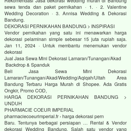
Rekomendasi Jasa dekorasi wedding murah di Bandung
sewa tenda dan paket pernikahan · 1. · 2. Valentine
Wedding Decoration · 3. Annisa Wedding & Dekorasi
Bandung.
DEKORASI PERNIKAHAN BANDUNG > INSPIRASI
Vendor pernikahan yang satu ini menawarkan harga
dekorasi pelaminan simple sebesar 15 juta rupiah saja.
Jan 11, 2024 · Untuk membantu menemukan vendor
dekorasi
Jual Jasa Sewa Mini Dekorasi Lamaran/Tunangan/Akad
Backdrop & Spanduk
Beli Jasa Sewa Mini Dekorasi
Lamaran/Tunangan/Akad/Wedding/Aqiqah/Ultah Area
Bandung Terbaru Harga Murah di Shopee. Ada Gratis
Ongkir, Promo COD,
HARGA DEKORASI PERNIKAHAN BANDUNG >
UNDUH
PHARMACIE COEUR IMPERIAL
pharmaciecoeurimperial.fr › harga dekorasi pern
Baru. Tentunya berbagai persiapan … Rental & Vendor
dekorasi Wedding Bandung. Salah satu vendor yang