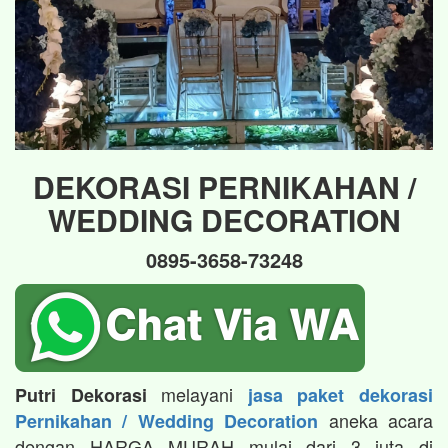
DEKORASI PERNIKAHAN /
WEDDING DECORATION
0895-3658-73248
melayani
Putri Dekorasi
jasa paket dekorasi
aneka acara
Pernikahan / Wedding Decoration
dengan HARGA MURAH mulai dari 3 juta di