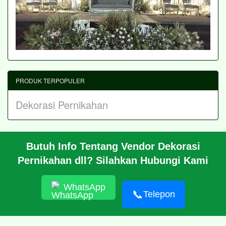
PRODUK TERPOPULER
Dekorasi Pernikahan
Butuh Info Tentang Vendor Dekorasi
BERANDA
Pernikahan dll? Silahkan Hubungi Kami
PROFIL
CARA PESAN
ARTIKEL
WhatsApp
HUBUNGI KAMI
📞
Telepon
© 2026 https://putridekorasi.com/
RSS
|
sitemap.xml