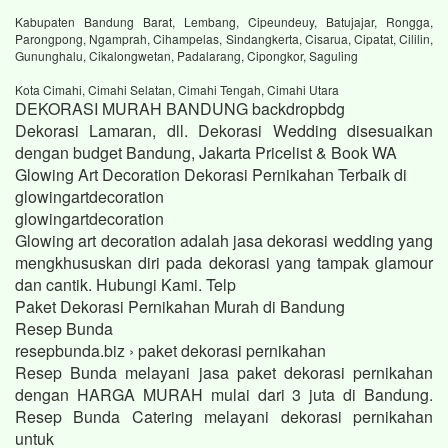
Kabupaten Bandung Barat, Lembang, Cipeundeuy, Batujajar, Rongga,
Parongpong, Ngamprah, Cihampelas, Sindangkerta, Cisarua, Cipatat, Cililin,
Gununghalu, Cikalongwetan, Padalarang, Cipongkor, Saguling
Kota Cimahi, Cimahi Selatan, Cimahi Tengah, Cimahi Utara
DEKORASI MURAH BANDUNG backdropbdg
Dekorasi Lamaran, dll. Dekorasi Wedding disesuaikan
dengan budget Bandung, Jakarta Pricelist & Book WA
Glowing Art Decoration Dekorasi Pernikahan Terbaik di
glowingartdecoration
glowingartdecoration
Glowing art decoration adalah jasa dekorasi wedding yang
mengkhususkan diri pada dekorasi yang tampak glamour
dan cantik. Hubungi Kami. Telp
Paket Dekorasi Pernikahan Murah di Bandung
Resep Bunda
resepbunda.biz › paket dekorasi pernikahan
Resep Bunda melayani jasa paket dekorasi pernikahan
dengan HARGA MURAH mulai dari 3 juta di Bandung.
Resep Bunda Catering melayani dekorasi pernikahan
untuk