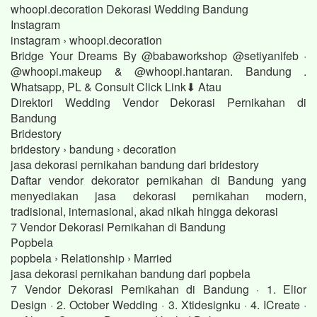
whoopi.decoration Dekorasi Wedding Bandung
Instagram
instagram › whoopi.decoration
Bridge Your Dreams By @babaworkshop @setiyanifeb ·
@whoopi.makeup & @whoopi.hantaran. Bandung .
Whatsapp, PL & Consult Click Link⬇ Atau
Direktori Wedding Vendor Dekorasi Pernikahan di
Bandung
Bridestory
bridestory › bandung › decoration
jasa dekorasi pernikahan bandung dari bridestory
Daftar vendor dekorator pernikahan di Bandung yang
menyediakan jasa dekorasi pernikahan modern,
tradisional, internasional, akad nikah hingga dekorasi
7 Vendor Dekorasi Pernikahan di Bandung
Popbela
popbela › Relationship › Married
jasa dekorasi pernikahan bandung dari popbela
7 Vendor Dekorasi Pernikahan di Bandung · 1. Elior
Design · 2. October Wedding · 3. Xtidesignku · 4. ICreate ·