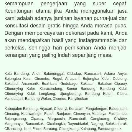
kemampuan pengerjaan yang super cepat.
Keuntungan utama jika Anda menggunakan jasa
kami adalah adanya jaminan layanan purna-jual dan
konsultasi desain gratis hingga Anda merasa puas.
Dengan mempercayakan dekorasi pada kami, Anda
akan mendapatkan hasil yang Instagrammable dan
berkelas, sehingga hari pernikahan Anda menjadi
kenangan yang paling indah sepanjang masa.
Kota Bandung, Andir, Batununggal, Cidadap, Rancasari, Astana Anyar,
Bojongloa Kaler, Cinambo, Regol, Antapani, Bojongloa Kidul, Coblong,
Sukajadi, Arcamanik, Buahbatu, Gedebage, Sukasari, Babakan Ciparay,
Cibeunying Kaler, Kiaracondong, Sumur Bandung, Bandung Kidul,
Cibeunying Kidul, Lengkong, Ujungberung, Bandung Kulon, Cibiru,
Mandalajati, Bandung Wetan, Cicendo, Panyileukan
Kabupaten Bandung, Arjasari, Cileunyi, Kertasari, Pangalengan, Baleendah,
Cimaung, Kutawaringin, Paseh, Banjaran, Cimenyan, Majalaya, Pasirjambu,
Bojongsoang, Ciparay, Margaasih, Rancabali, Cangkuang, Ciwidey,
Margahayu, Rancaekek, Cicalengka, Dayeuhkolot, Nagreg, Solokanjeruk,
Cikancung, Ibun, Pacet, Soreang, Cilengkrang, Katapang, Pameungpeuk