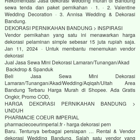
Rekomendasi Jasa dekorasi wedding murah di Bandung
sewa tenda dan paket pernikahan · 1. · 2. Valentine
Wedding Decoration · 3. Annisa Wedding & Dekorasi
Bandung.
DEKORASI PERNIKAHAN BANDUNG > INSPIRASI
Vendor pernikahan yang satu ini menawarkan harga
dekorasi pelaminan simple sebesar 15 juta rupiah saja.
Jan 11, 2024 · Untuk membantu menemukan vendor
dekorasi
Jual Jasa Sewa Mini Dekorasi Lamaran/Tunangan/Akad
Backdrop & Spanduk
Beli Jasa Sewa Mini Dekorasi
Lamaran/Tunangan/Akad/Wedding/Aqiqah/Ultah Area
Bandung Terbaru Harga Murah di Shopee. Ada Gratis
Ongkir, Promo COD,
HARGA DEKORASI PERNIKAHAN BANDUNG >
UNDUH
PHARMACIE COEUR IMPERIAL
pharmaciecoeurimperial.fr › harga dekorasi pern
Baru. Tentunya berbagai persiapan … Rental & Vendor
dekorasi Wedding Bandung. Salah satu vendor yang