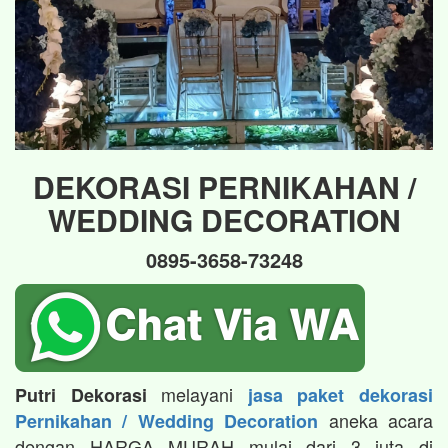
DEKORASI PERNIKAHAN /
WEDDING DECORATION
0895-3658-73248
melayani
Putri Dekorasi
jasa paket dekorasi
aneka acara
Pernikahan / Wedding Decoration
dengan HARGA MURAH mulai dari 3 juta di