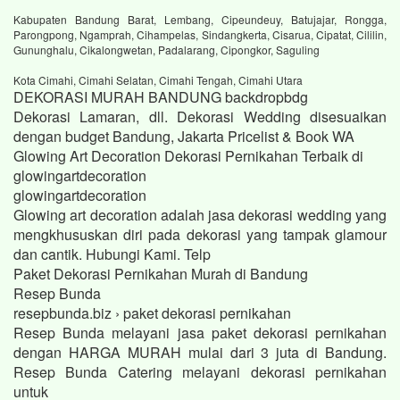
Kabupaten Bandung Barat, Lembang, Cipeundeuy, Batujajar, Rongga,
Parongpong, Ngamprah, Cihampelas, Sindangkerta, Cisarua, Cipatat, Cililin,
Gununghalu, Cikalongwetan, Padalarang, Cipongkor, Saguling
Kota Cimahi, Cimahi Selatan, Cimahi Tengah, Cimahi Utara
DEKORASI MURAH BANDUNG backdropbdg
Dekorasi Lamaran, dll. Dekorasi Wedding disesuaikan
dengan budget Bandung, Jakarta Pricelist & Book WA
Glowing Art Decoration Dekorasi Pernikahan Terbaik di
glowingartdecoration
glowingartdecoration
Glowing art decoration adalah jasa dekorasi wedding yang
mengkhususkan diri pada dekorasi yang tampak glamour
dan cantik. Hubungi Kami. Telp
Paket Dekorasi Pernikahan Murah di Bandung
Resep Bunda
resepbunda.biz › paket dekorasi pernikahan
Resep Bunda melayani jasa paket dekorasi pernikahan
dengan HARGA MURAH mulai dari 3 juta di Bandung.
Resep Bunda Catering melayani dekorasi pernikahan
untuk