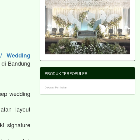
 / Wedding
 di Bandung
PRODUK TERPOPULER
Dekorasi Pernikahan
sep wedding
atan layout
i signature