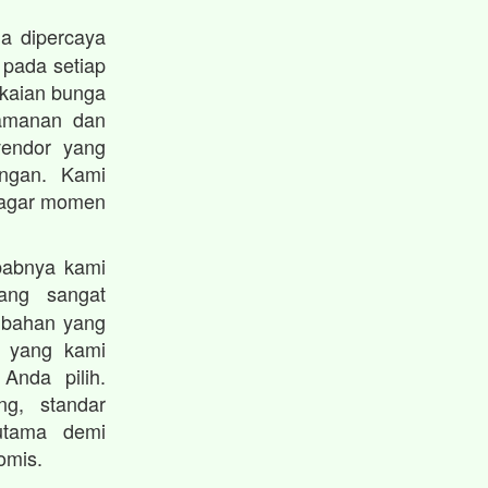
a dipercaya
 pada setiap
gkaian bunga
eamanan dan
vendor yang
angan. Kami
i agar momen
babnya kami
ng sangat
ambahan yang
n yang kami
Anda pilih.
g, standar
 utama demi
omis.