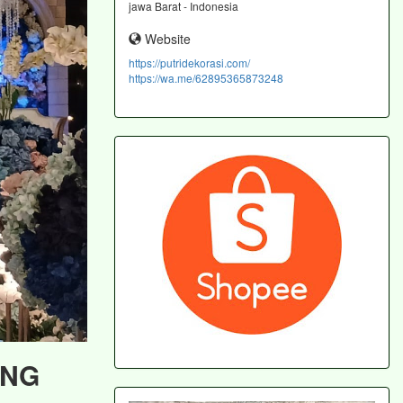
jawa Barat - Indonesia
Website
https://putridekorasi.com/
https://wa.me/62895365873248
ING