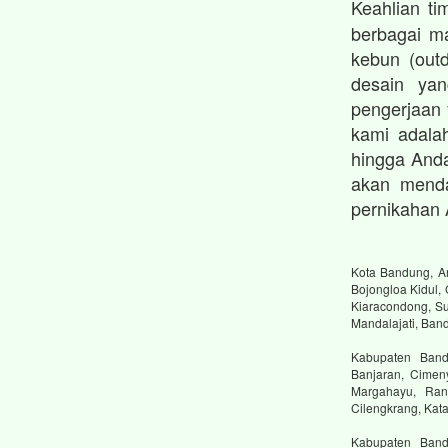
Keahlian t
berbagai ma
kebun (outd
desain ya
pengerjaan
kami adalah
hingga And
akan menda
pernikahan 
Kota Bandung, An
Bojongloa Kidul,
Kiaracondong, Su
Mandalajati, Ban
Kabupaten Bandu
Banjaran, Cimen
Margahayu, Ranc
Cilengkrang, Ka
Kabupaten Band