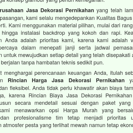
yang telah lam
rusahaan Jasa Dekorasi Pernikahan
 pasangan, kami selalu mengedepankan Kualitas Bagus
rti. Kami menggunakan material pilihan, mulai dari ran
 hingga instalasi backdrop yang kokoh dan rapi. K
 Anda adalah prioritas kami, karena kami adalah 
percaya dalam menepati janji serta jadwal pemas
 untuk mewujudkan setiap detail yang telah disepakat
 berjalan tanpa hambatan teknis sedikit pun.
t menghargai perencanaan keuangan Anda, itulah se
kan
ya
Rincian Harga Jasa Dekorasi Pernikahan
dan fleksibel. Anda tidak perlu khawatir akan biaya t
uga, karena Rincian Biaya Jasa Dekorasi Pernikaha
susun secara mendetail sesuai dengan paket yang 
kami menawarkan opsi Harga Murah yang bersain
dan profesionalisme tim tetap menjadi prioritas
 atmosfer pesta yang terlihat mewah namun tetap ekon