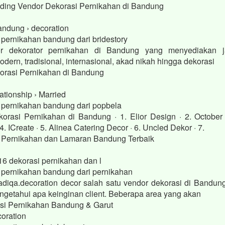
dding Vendor Dekorasi Pernikahan di Bandung
bandung › decoration
 pernikahan bandung dari bridestory
or dekorator pernikahan di Bandung yang menyediakan j
dern, tradisional, internasional, akad nikah hingga dekorasi
orasi Pernikahan di Bandung
ationship › Married
i pernikahan bandung dari popbela
orasi Pernikahan di Bandung · 1. Elior Design · 2. October
4. ICreate · 5. Alinea Catering Decor · 6. Uncled Dekor · 7.
 Pernikahan dan Lamaran Bandung Terbaik
16 dekorasi pernikahan dan l
i pernikahan bandung dari pernikahan
iqa.decoration decor salah satu vendor dekorasi di Bandun
engetahui apa keinginan client. Beberapa area yang akan
si Pernikahan Bandung & Garut
oration