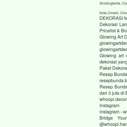
Sindangkerta, Cis
Kota Cimahi, Cim
DEKORASI 
Dekorasi Lam
Pricelist & 
Glowing Art 
glowingartdec
glowingartdec
Glowing art 
dekorasi yan
Paket Dekora
Resep Bund
resepbunda.b
Resep Bunda
dari 3 juta 
whoopi.decor
Instagram
instagram › w
Bridge You
@whoopi.hant