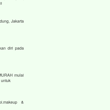
ng
dung, Jakarta
kan diri pada
 MURAH mulai
n untuk
pi.makeup &