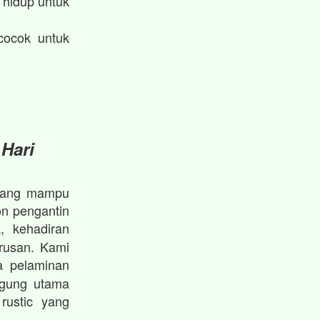
hidup untuk
cocok untuk
 Hari
l yang mampu
on pengantin
, kehadiran
k
rusan. Kami
 pelaminan
ggung utama
rustic yang