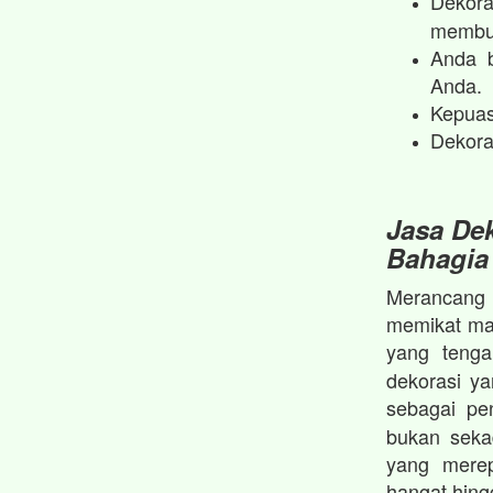
Dekora
membua
Anda b
Anda.
Kepuas
Dekora
Jasa Dek
Bahagia
Merancang p
memikat mat
yang teng
dekorasi y
sebagai p
bukan seka
yang merep
hangat hin