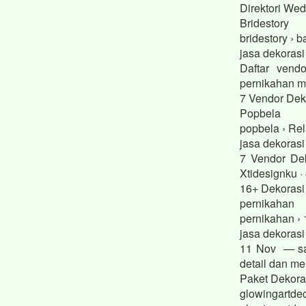
Direktori We
Bridestory
bridestory › 
jasa dekorasi
Daftar vend
pernikahan mo
7 Vendor Dek
Popbela
popbela › Rel
jasa dekoras
7 Vendor Dek
Xtidesignku · 
16+ Dekorasi
pernikahan
pernikahan › 
jasa dekoras
11 Nov — sad
detail dan m
Paket Dekora
glowingartdec