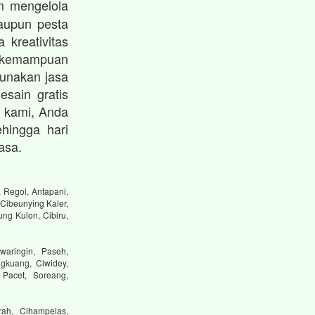
 mengelola
maupun pesta
 kreativitas
 kemampuan
unakan jasa
esain gratis
 kami, Anda
hingga hari
asa.
 Regol, Antapani,
Cibeunying Kaler,
ng Kulon, Cibiru,
waringin, Paseh,
gkuang, Ciwidey,
 Pacet, Soreang,
ah, Cihampelas,