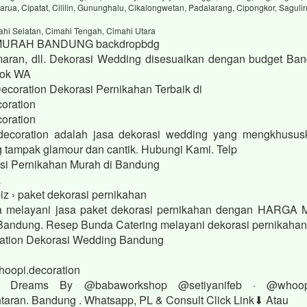
arua, Cipatat, Cililin, Gununghalu, Cikalongwetan, Padalarang, Cipongkor, Saguli
ahi Selatan, Cimahi Tengah, Cimahi Utara
MURAH BANDUNG backdropbdg
aran, dll. Dekorasi Wedding disesuaikan dengan budget Ban
Book WA
Decoration Dekorasi Pernikahan Terbaik di
oration
oration
decoration adalah jasa dekorasi wedding yang mengkhusus
g tampak glamour dan cantik. Hubungi Kami. Telp
si Pernikahan Murah di Bandung
a
iz › paket dekorasi pernikahan
 melayani jasa paket dekorasi pernikahan dengan HARGA
di Bandung. Resep Bunda Catering melayani dekorasi pernikaha
ation Dekorasi Wedding Bandung
hoopi.decoration
r Dreams By @babaworkshop @setiyanifeb · @whoo
aran. Bandung . Whatsapp, PL & Consult Click Link⬇ Atau