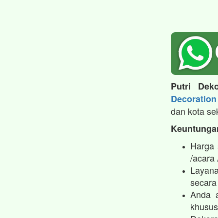
Putri Deko
Decoration
dan kota se
Keuntungan
Harga 
/acara
Layana
secara 
Anda a
khusus