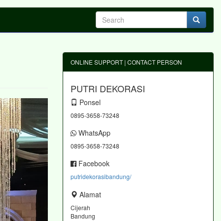
ONLINE SUPPORT | CONTACT PERSON
PUTRI DEKORASI
Ponsel
0895-3658-73248
WhatsApp
0895-3658-73248
Facebook
putridekorasibandung/
Alamat
Cijerah
Bandung