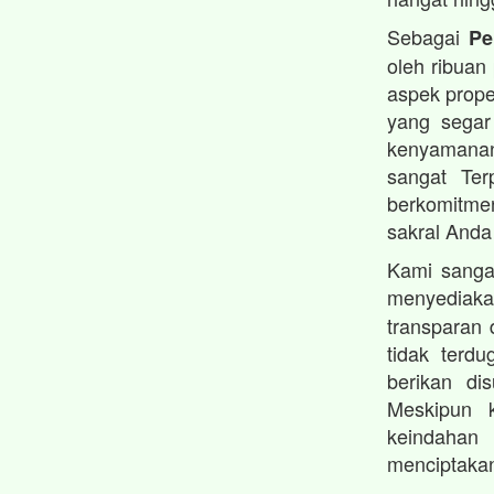
Sebagai
Pe
oleh ribuan
aspek prope
yang segar
kenyamanan
sangat Ter
berkomitmen
sakral Anda
Kami sanga
menyedia
transparan 
tidak terd
berikan di
Meskipun 
keindahan 
menciptakan