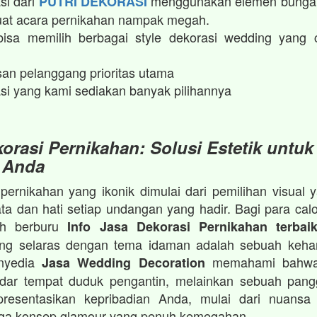
si dari
menggunakan elemen bunga 
PUTRI DEKORASI
t acara pernikahan nampak megah.​
isa memilih berbagai style dekorasi wedding yang 
an pelanggang prioritas utama
si yang kami sediakan banyak pilihannya
orasi Pernikahan: Solusi Estetik untuk
 Anda
ernikahan yang ikonik dimulai dari pemilihan visua
a dan hati setiap undangan yang hadir. Bagi para cal
ah berburu
Info Jasa Dekorasi Pernikahan terbai
ang selaras dengan tema idaman adalah sebuah keha
enyedia
memahami bahwa
Jasa Wedding Decoration
dar tempat duduk pengantin, melainkan sebuah pan
resentasikan kepribadian Anda, mulai dari nuansa 
gga konsep glamour yang penuh kemegahan.