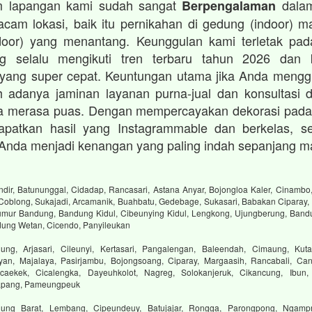
im lapangan kami sudah sangat
dalam
Berpengalaman
cam lokasi, baik itu pernikahan di gedung (indoor) 
oor) yang menantang. Keunggulan kami terletak pada
ng selalu mengikuti tren terbaru tahun 2026 dan
 yang super cepat. Keuntungan utama jika Anda mengg
 adanya jaminan layanan purna-jual dan konsultasi d
a merasa puas. Dengan mempercayakan dekorasi pada
patkan hasil yang Instagrammable dan berkelas, se
Anda menjadi kenangan yang paling indah sepanjang m
dir, Batununggal, Cidadap, Rancasari, Astana Anyar, Bojongloa Kaler, Cinambo,
 Coblong, Sukajadi, Arcamanik, Buahbatu, Gedebage, Sukasari, Babakan Ciparay, 
mur Bandung, Bandung Kidul, Cibeunying Kidul, Lengkong, Ujungberung, Bandu
dung Wetan, Cicendo, Panyileukan
ng, Arjasari, Cileunyi, Kertasari, Pangalengan, Baleendah, Cimaung, Kuta
yan, Majalaya, Pasirjambu, Bojongsoang, Ciparay, Margaasih, Rancabali, Can
aekek, Cicalengka, Dayeuhkolot, Nagreg, Solokanjeruk, Cikancung, Ibun,
tapang, Pameungpeuk
ung Barat, Lembang, Cipeundeuy, Batujajar, Rongga, Parongpong, Ngampr