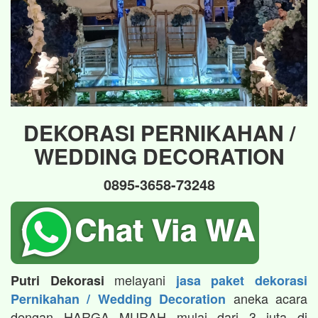
DEKORASI PERNIKAHAN /
WEDDING DECORATION
0895-3658-73248
melayani
Putri Dekorasi
jasa paket dekorasi
aneka acara
Pernikahan / Wedding Decoration
dengan HARGA MURAH mulai dari 3 juta di