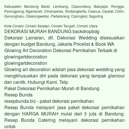
Kabupaten Bandung Barat, Lembang, Cipeundeuy, Batujajar, Rongga,
Parongpong, Ngamprah, Cihampelas, Sindangkerta, Cisarua, Cipatat, Cililin,
Gununghalu, Cikalongwetan, Padalarang, Cipongkor, Saguling
Kota Cimahi, Cimahi Selatan, Cimahi Tengah, Cimahi Utara
DEKORASI MURAH BANDUNG backdropbdg
Dekorasi Lamaran, dll. Dekorasi Wedding disesuaikan
dengan budget Bandung, Jakarta Pricelist & Book WA
Glowing Art Decoration Dekorasi Pernikahan Terbaik di
glowingartdecoration
glowingartdecoration
Glowing art decoration adalah jasa dekorasi wedding yang
mengkhususkan diri pada dekorasi yang tampak glamour
dan cantik. Hubungi Kami. Telp
Paket Dekorasi Pernikahan Murah di Bandung
Resep Bunda
resepbunda.biz › paket dekorasi pernikahan
Resep Bunda melayani jasa paket dekorasi pernikahan
dengan HARGA MURAH mulai dari 3 juta di Bandung.
Resep Bunda Catering melayani dekorasi pernikahan
untuk