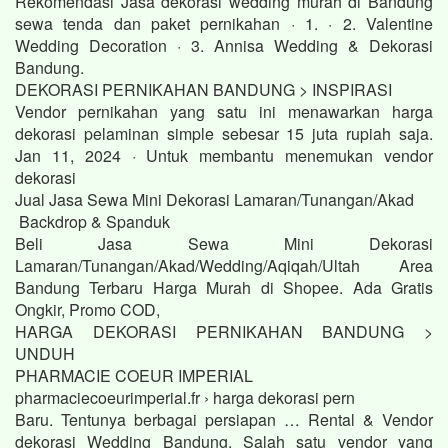
Rekomendasi Jasa dekorasi wedding murah di Bandung
sewa tenda dan paket pernikahan · 1. · 2. Valentine
Wedding Decoration · 3. Annisa Wedding & Dekorasi
Bandung.
DEKORASI PERNIKAHAN BANDUNG > INSPIRASI
Vendor pernikahan yang satu ini menawarkan harga
dekorasi pelaminan simple sebesar 15 juta rupiah saja.
Jan 11, 2024 · Untuk membantu menemukan vendor
dekorasi
Jual Jasa Sewa Mini Dekorasi Lamaran/Tunangan/Akad
Backdrop & Spanduk
Beli Jasa Sewa Mini Dekorasi
Lamaran/Tunangan/Akad/Wedding/Aqiqah/Ultah Area
Bandung Terbaru Harga Murah di Shopee. Ada Gratis
Ongkir, Promo COD,
HARGA DEKORASI PERNIKAHAN BANDUNG >
UNDUH
PHARMACIE COEUR IMPERIAL
pharmaciecoeurimperial.fr › harga dekorasi pern
Baru. Tentunya berbagai persiapan … Rental & Vendor
dekorasi Wedding Bandung. Salah satu vendor yang