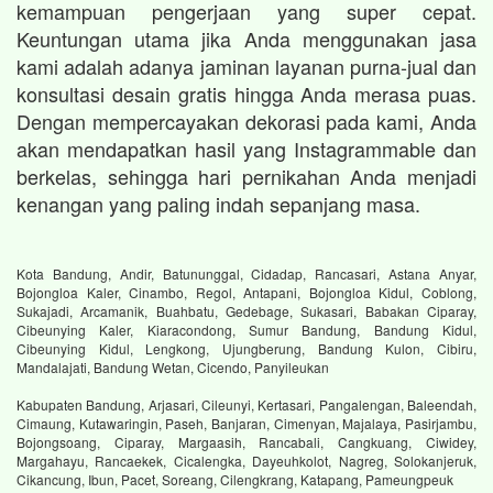
kemampuan pengerjaan yang super cepat.
Keuntungan utama jika Anda menggunakan jasa
kami adalah adanya jaminan layanan purna-jual dan
konsultasi desain gratis hingga Anda merasa puas.
Dengan mempercayakan dekorasi pada kami, Anda
akan mendapatkan hasil yang Instagrammable dan
berkelas, sehingga hari pernikahan Anda menjadi
kenangan yang paling indah sepanjang masa.
Kota Bandung, Andir, Batununggal, Cidadap, Rancasari, Astana Anyar,
Bojongloa Kaler, Cinambo, Regol, Antapani, Bojongloa Kidul, Coblong,
Sukajadi, Arcamanik, Buahbatu, Gedebage, Sukasari, Babakan Ciparay,
Cibeunying Kaler, Kiaracondong, Sumur Bandung, Bandung Kidul,
Cibeunying Kidul, Lengkong, Ujungberung, Bandung Kulon, Cibiru,
Mandalajati, Bandung Wetan, Cicendo, Panyileukan
Kabupaten Bandung, Arjasari, Cileunyi, Kertasari, Pangalengan, Baleendah,
Cimaung, Kutawaringin, Paseh, Banjaran, Cimenyan, Majalaya, Pasirjambu,
Bojongsoang, Ciparay, Margaasih, Rancabali, Cangkuang, Ciwidey,
Margahayu, Rancaekek, Cicalengka, Dayeuhkolot, Nagreg, Solokanjeruk,
Cikancung, Ibun, Pacet, Soreang, Cilengkrang, Katapang, Pameungpeuk