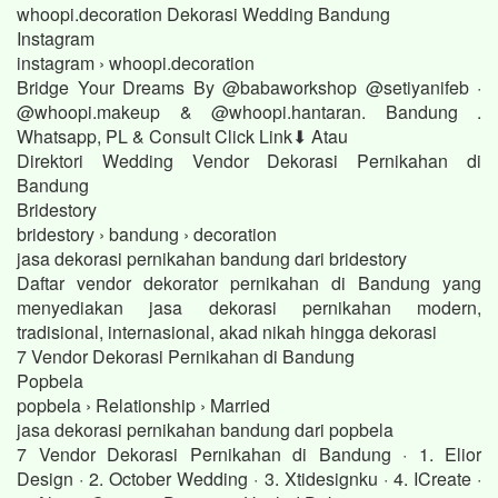
whoopi.decoration Dekorasi Wedding Bandung
Instagram
instagram › whoopi.decoration
Bridge Your Dreams By @babaworkshop @setiyanifeb ·
@whoopi.makeup & @whoopi.hantaran. Bandung .
Whatsapp, PL & Consult Click Link⬇ Atau
Direktori Wedding Vendor Dekorasi Pernikahan di
Bandung
Bridestory
bridestory › bandung › decoration
jasa dekorasi pernikahan bandung dari bridestory
Daftar vendor dekorator pernikahan di Bandung yang
menyediakan jasa dekorasi pernikahan modern,
tradisional, internasional, akad nikah hingga dekorasi
7 Vendor Dekorasi Pernikahan di Bandung
Popbela
popbela › Relationship › Married
jasa dekorasi pernikahan bandung dari popbela
7 Vendor Dekorasi Pernikahan di Bandung · 1. Elior
Design · 2. October Wedding · 3. Xtidesignku · 4. ICreate ·