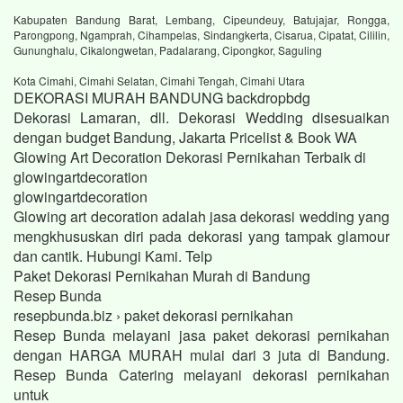
Kabupaten Bandung Barat, Lembang, Cipeundeuy, Batujajar, Rongga,
Parongpong, Ngamprah, Cihampelas, Sindangkerta, Cisarua, Cipatat, Cililin,
Gununghalu, Cikalongwetan, Padalarang, Cipongkor, Saguling
Kota Cimahi, Cimahi Selatan, Cimahi Tengah, Cimahi Utara
DEKORASI MURAH BANDUNG backdropbdg
Dekorasi Lamaran, dll. Dekorasi Wedding disesuaikan
dengan budget Bandung, Jakarta Pricelist & Book WA
Glowing Art Decoration Dekorasi Pernikahan Terbaik di
glowingartdecoration
glowingartdecoration
Glowing art decoration adalah jasa dekorasi wedding yang
mengkhususkan diri pada dekorasi yang tampak glamour
dan cantik. Hubungi Kami. Telp
Paket Dekorasi Pernikahan Murah di Bandung
Resep Bunda
resepbunda.biz › paket dekorasi pernikahan
Resep Bunda melayani jasa paket dekorasi pernikahan
dengan HARGA MURAH mulai dari 3 juta di Bandung.
Resep Bunda Catering melayani dekorasi pernikahan
untuk