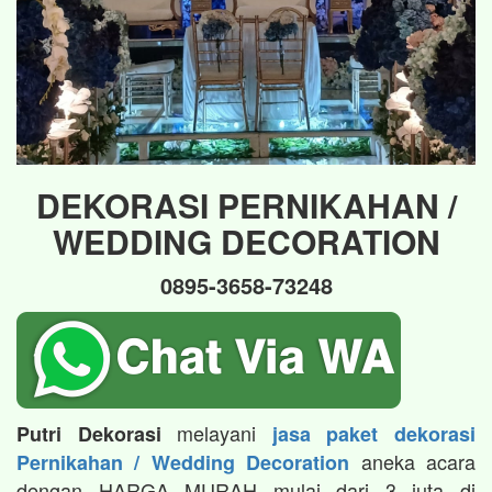
DEKORASI PERNIKAHAN /
WEDDING DECORATION
0895-3658-73248
melayani
Putri Dekorasi
jasa paket dekorasi
aneka acara
Pernikahan / Wedding Decoration
dengan HARGA MURAH mulai dari 3 juta di