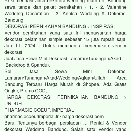
Rekomendasi Jasa dekorasi wedding murah di Bandung
sewa tenda dan paket pernikahan · 1. · 2. Valentine
Wedding Decoration · 3. Annisa Wedding & Dekorasi
Bandung.
DEKORASI PERNIKAHAN BANDUNG > INSPIRASI
Vendor pernikahan yang satu ini menawarkan harga
dekorasi pelaminan simple sebesar 15 juta rupiah saja.
Jan 11, 2024 · Untuk membantu menemukan vendor
dekorasi
Jual Jasa Sewa Mini Dekorasi Lamaran/Tunangan/Akad
Backdrop & Spanduk
Beli Jasa Sewa Mini Dekorasi
Lamaran/Tunangan/Akad/Wedding/Aqiqah/Ultah Area
Bandung Terbaru Harga Murah di Shopee. Ada Gratis
Ongkir, Promo COD,
HARGA DEKORASI PERNIKAHAN BANDUNG >
UNDUH
PHARMACIE COEUR IMPERIAL
pharmaciecoeurimperial.fr › harga dekorasi pern
Baru. Tentunya berbagai persiapan … Rental & Vendor
dekorasi Wedding Bandung. Salah satu vendor yang