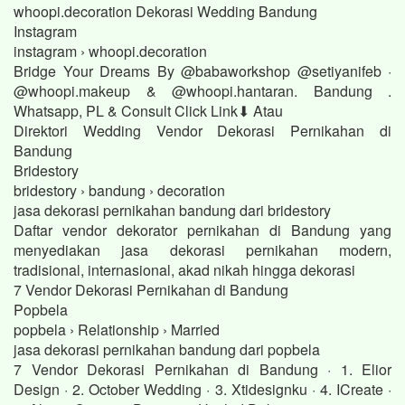
whoopi.decoration Dekorasi Wedding Bandung
Instagram
instagram › whoopi.decoration
Bridge Your Dreams By @babaworkshop @setiyanifeb ·
@whoopi.makeup & @whoopi.hantaran. Bandung .
Whatsapp, PL & Consult Click Link⬇ Atau
Direktori Wedding Vendor Dekorasi Pernikahan di
Bandung
Bridestory
bridestory › bandung › decoration
jasa dekorasi pernikahan bandung dari bridestory
Daftar vendor dekorator pernikahan di Bandung yang
menyediakan jasa dekorasi pernikahan modern,
tradisional, internasional, akad nikah hingga dekorasi
7 Vendor Dekorasi Pernikahan di Bandung
Popbela
popbela › Relationship › Married
jasa dekorasi pernikahan bandung dari popbela
7 Vendor Dekorasi Pernikahan di Bandung · 1. Elior
Design · 2. October Wedding · 3. Xtidesignku · 4. ICreate ·