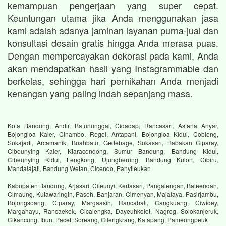
kemampuan pengerjaan yang super cepat.
Keuntungan utama jika Anda menggunakan jasa
kami adalah adanya jaminan layanan purna-jual dan
konsultasi desain gratis hingga Anda merasa puas.
Dengan mempercayakan dekorasi pada kami, Anda
akan mendapatkan hasil yang Instagrammable dan
berkelas, sehingga hari pernikahan Anda menjadi
kenangan yang paling indah sepanjang masa.
Kota Bandung, Andir, Batununggal, Cidadap, Rancasari, Astana Anyar,
Bojongloa Kaler, Cinambo, Regol, Antapani, Bojongloa Kidul, Coblong,
Sukajadi, Arcamanik, Buahbatu, Gedebage, Sukasari, Babakan Ciparay,
Cibeunying Kaler, Kiaracondong, Sumur Bandung, Bandung Kidul,
Cibeunying Kidul, Lengkong, Ujungberung, Bandung Kulon, Cibiru,
Mandalajati, Bandung Wetan, Cicendo, Panyileukan
Kabupaten Bandung, Arjasari, Cileunyi, Kertasari, Pangalengan, Baleendah,
Cimaung, Kutawaringin, Paseh, Banjaran, Cimenyan, Majalaya, Pasirjambu,
Bojongsoang, Ciparay, Margaasih, Rancabali, Cangkuang, Ciwidey,
Margahayu, Rancaekek, Cicalengka, Dayeuhkolot, Nagreg, Solokanjeruk,
Cikancung, Ibun, Pacet, Soreang, Cilengkrang, Katapang, Pameungpeuk