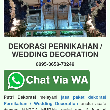
DEKORASI PERNIKAHAN /
WEDDING DECORATION
0895-3658-73248
melayani
Putri Dekorasi
jasa paket dekorasi
aneka acara
Pernikahan / Wedding Decoration
dengan HARGA MURAH mulai dari 3 juta di