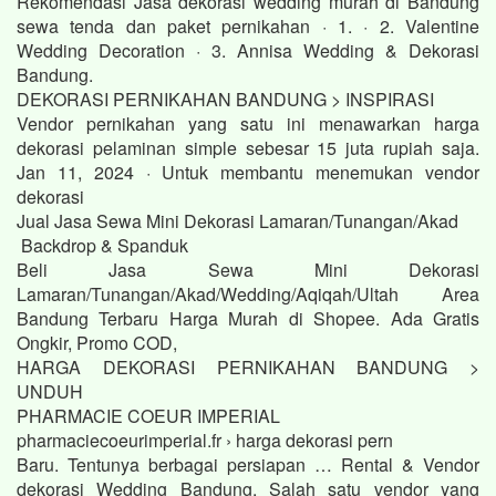
Rekomendasi Jasa dekorasi wedding murah di Bandung
sewa tenda dan paket pernikahan · 1. · 2. Valentine
Wedding Decoration · 3. Annisa Wedding & Dekorasi
Bandung.
DEKORASI PERNIKAHAN BANDUNG > INSPIRASI
Vendor pernikahan yang satu ini menawarkan harga
dekorasi pelaminan simple sebesar 15 juta rupiah saja.
Jan 11, 2024 · Untuk membantu menemukan vendor
dekorasi
Jual Jasa Sewa Mini Dekorasi Lamaran/Tunangan/Akad
Backdrop & Spanduk
Beli Jasa Sewa Mini Dekorasi
Lamaran/Tunangan/Akad/Wedding/Aqiqah/Ultah Area
Bandung Terbaru Harga Murah di Shopee. Ada Gratis
Ongkir, Promo COD,
HARGA DEKORASI PERNIKAHAN BANDUNG >
UNDUH
PHARMACIE COEUR IMPERIAL
pharmaciecoeurimperial.fr › harga dekorasi pern
Baru. Tentunya berbagai persiapan … Rental & Vendor
dekorasi Wedding Bandung. Salah satu vendor yang