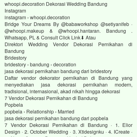
whoopi.decoration Dekorasi Wedding Bandung
Instagram
instagram › whoopi.decoration
Bridge Your Dreams By @babaworkshop @setiyanifeb ·
@whoopi.makeup & @whoopi.hantaran. Bandung .
Whatsapp, PL & Consult Click Link⬇ Atau
Direktori Wedding Vendor Dekorasi Pernikahan di
Bandung
Bridestory
bridestory › bandung › decoration
jasa dekorasi pernikahan bandung dari bridestory
Daftar vendor dekorator pernikahan di Bandung yang
menyediakan jasa dekorasi pernikahan modern,
tradisional, internasional, akad nikah hingga dekorasi
7 Vendor Dekorasi Pernikahan di Bandung
Popbela
popbela › Relationship › Married
jasa dekorasi pernikahan bandung dari popbela
7 Vendor Dekorasi Pernikahan di Bandung · 1. Elior
Design · 2. October Wedding · 3. Xtidesignku · 4. ICreate ·