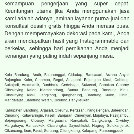
kemampuan pengerjaan yang super cepat.
Keuntungan utama jika Anda menggunakan jasa
kami adalah adanya jaminan layanan purna-jual dan
konsultasi desain gratis hingga Anda merasa puas.
Dengan mempercayakan dekorasi pada kami, Anda
akan mendapatkan hasil yang Instagrammable dan
berkelas, sehingga hari pernikahan Anda menjadi
kenangan yang paling indah sepanjang masa.
Kota Bandung, Andir, Batununggal, Cidadap, Rancasari, Astana Anyar,
Bojongloa Kaler, Cinambo, Regol, Antapani, Bojongloa Kidul, Coblong,
Sukajadi, Arcamanik, Buahbatu, Gedebage, Sukasari, Babakan Ciparay,
Cibeunying Kaler, Kiaracondong, Sumur Bandung, Bandung Kidul,
Cibeunying Kidul, Lengkong, Ujungberung, Bandung Kulon, Cibiru,
Mandalajati, Bandung Wetan, Cicendo, Panyileukan
Kabupaten Bandung, Arjasari, Cileunyi, Kertasari, Pangalengan, Baleendah,
Cimaung, Kutawaringin, Paseh, Banjaran, Cimenyan, Majalaya, Pasirjambu,
Bojongsoang, Ciparay, Margaasih, Rancabali, Cangkuang, Ciwidey,
Margahayu, Rancaekek, Cicalengka, Dayeuhkolot, Nagreg, Solokanjeruk,
Cikancung, Ibun, Pacet, Soreang, Cilengkrang, Katapang, Pameungpeuk