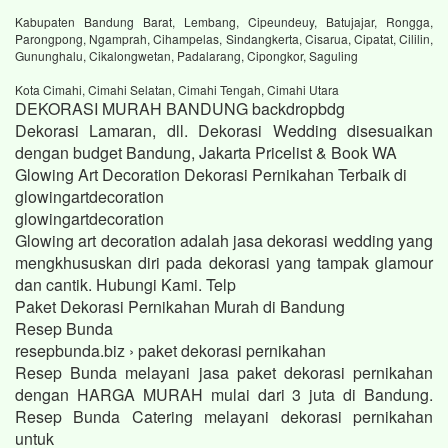
Kabupaten Bandung Barat, Lembang, Cipeundeuy, Batujajar, Rongga,
Parongpong, Ngamprah, Cihampelas, Sindangkerta, Cisarua, Cipatat, Cililin,
Gununghalu, Cikalongwetan, Padalarang, Cipongkor, Saguling
Kota Cimahi, Cimahi Selatan, Cimahi Tengah, Cimahi Utara
DEKORASI MURAH BANDUNG backdropbdg
Dekorasi Lamaran, dll. Dekorasi Wedding disesuaikan
dengan budget Bandung, Jakarta Pricelist & Book WA
Glowing Art Decoration Dekorasi Pernikahan Terbaik di
glowingartdecoration
glowingartdecoration
Glowing art decoration adalah jasa dekorasi wedding yang
mengkhususkan diri pada dekorasi yang tampak glamour
dan cantik. Hubungi Kami. Telp
Paket Dekorasi Pernikahan Murah di Bandung
Resep Bunda
resepbunda.biz › paket dekorasi pernikahan
Resep Bunda melayani jasa paket dekorasi pernikahan
dengan HARGA MURAH mulai dari 3 juta di Bandung.
Resep Bunda Catering melayani dekorasi pernikahan
untuk