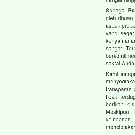
Sebagai
Pe
oleh ribuan
aspek prope
yang segar
kenyamanan
sangat Ter
berkomitmen
sakral Anda
Kami sanga
menyedia
transparan 
tidak terd
berikan di
Meskipun 
keindahan 
menciptakan