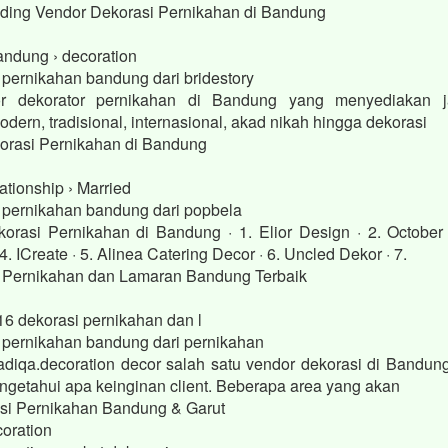
dding Vendor Dekorasi Pernikahan di Bandung
bandung › decoration
 pernikahan bandung dari bridestory
or dekorator pernikahan di Bandung yang menyediakan j
dern, tradisional, internasional, akad nikah hingga dekorasi
orasi Pernikahan di Bandung
ationship › Married
i pernikahan bandung dari popbela
orasi Pernikahan di Bandung · 1. Elior Design · 2. October
4. ICreate · 5. Alinea Catering Decor · 6. Uncled Dekor · 7.
 Pernikahan dan Lamaran Bandung Terbaik
16 dekorasi pernikahan dan l
i pernikahan bandung dari pernikahan
iqa.decoration decor salah satu vendor dekorasi di Bandun
engetahui apa keinginan client. Beberapa area yang akan
si Pernikahan Bandung & Garut
oration