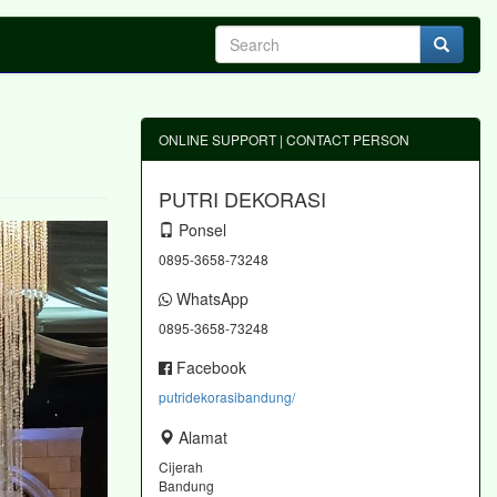
ONLINE SUPPORT | CONTACT PERSON
PUTRI DEKORASI
Ponsel
0895-3658-73248
WhatsApp
0895-3658-73248
Facebook
putridekorasibandung/
Alamat
Cijerah
Bandung