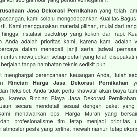
yang telah lam
rusahaan Jasa Dekorasi Pernikahan
 pasangan, kami selalu mengedepankan Kualitas Bagus
rti. Kami menggunakan material pilihan, mulai dari ran
 hingga instalasi backdrop yang kokoh dan rapi. K
 Anda adalah prioritas kami, karena kami adalah 
percaya dalam menepati janji serta jadwal pemas
 untuk mewujudkan setiap detail yang telah disepakat
 berjalan tanpa hambatan teknis sedikit pun.
t menghargai perencanaan keuangan Anda, itulah se
kan
ya
Rincian Harga Jasa Dekorasi Pernikahan
dan fleksibel. Anda tidak perlu khawatir akan biaya t
uga, karena Rincian Biaya Jasa Dekorasi Pernikaha
susun secara mendetail sesuai dengan paket yang 
kami menawarkan opsi Harga Murah yang bersain
dan profesionalisme tim tetap menjadi prioritas
 atmosfer pesta yang terlihat mewah namun tetap ekon