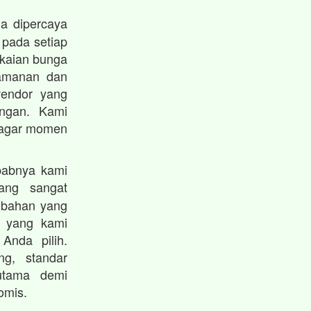
a dipercaya
 pada setiap
gkaian bunga
eamanan dan
vendor yang
angan. Kami
i agar momen
babnya kami
ng sangat
ambahan yang
n yang kami
Anda pilih.
g, standar
 utama demi
omis.