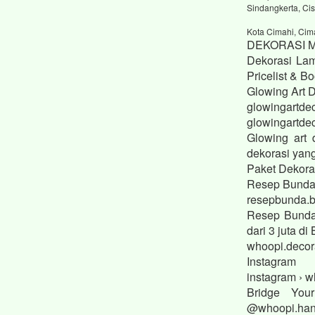
Sindangkerta, Cis
Kota Cimahi, Cim
DEKORASI 
Dekorasi Lam
Pricelist & 
Glowing Art 
glowingartdec
glowingartdec
Glowing art 
dekorasi yan
Paket Dekora
Resep Bund
resepbunda.b
Resep Bunda
dari 3 juta 
whoopi.decor
Instagram
instagram › w
Bridge You
@whoopi.hant