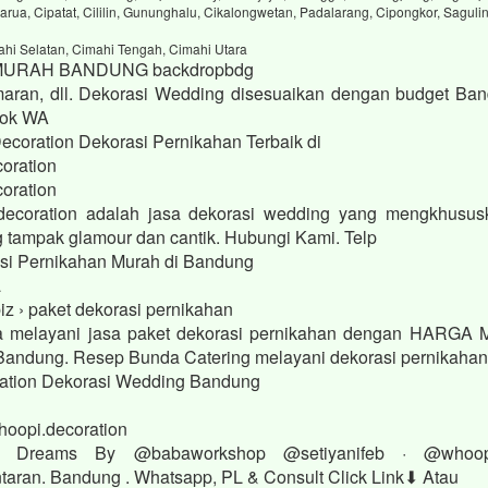
arua, Cipatat, Cililin, Gununghalu, Cikalongwetan, Padalarang, Cipongkor, Saguli
ahi Selatan, Cimahi Tengah, Cimahi Utara
MURAH BANDUNG backdropbdg
aran, dll. Dekorasi Wedding disesuaikan dengan budget Ban
Book WA
Decoration Dekorasi Pernikahan Terbaik di
oration
oration
decoration adalah jasa dekorasi wedding yang mengkhusus
g tampak glamour dan cantik. Hubungi Kami. Telp
si Pernikahan Murah di Bandung
a
iz › paket dekorasi pernikahan
 melayani jasa paket dekorasi pernikahan dengan HARGA
di Bandung. Resep Bunda Catering melayani dekorasi pernikaha
ation Dekorasi Wedding Bandung
hoopi.decoration
r Dreams By @babaworkshop @setiyanifeb · @whoo
aran. Bandung . Whatsapp, PL & Consult Click Link⬇ Atau