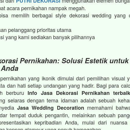
si dari
menggunakan elemen bunga 
PUTRI DEKORASI
t acara pernikahan nampak megah.​
isa memilih berbagai style dekorasi wedding yang 
an pelanggang prioritas utama
si yang kami sediakan banyak pilihannya
orasi Pernikahan: Solusi Estetik untuk
 Anda
ernikahan yang ikonik dimulai dari pemilihan visua
a dan hati setiap undangan yang hadir. Bagi para cal
ah berburu
Info Jasa Dekorasi Pernikahan terbai
ang selaras dengan tema idaman adalah sebuah keha
enyedia
memahami bahwa
Jasa Wedding Decoration
dar tempat duduk pengantin, melainkan sebuah pan
resentasikan kepribadian Anda, mulai dari nuansa 
gga konsep glamour yang penuh kemegahan.