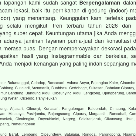
im lapangan kami sudah sangat
dalam
Berpengalaman
cam lokasi, baik itu pernikahan di gedung (indoor) 
oor) yang menantang. Keunggulan kami terletak pada
ng selalu mengikuti tren terbaru tahun 2026 dan
 yang super cepat. Keuntungan utama jika Anda mengg
 adanya jaminan layanan purna-jual dan konsultasi d
a merasa puas. Dengan mempercayakan dekorasi pada
patkan hasil yang Instagrammable dan berkelas, se
Anda menjadi kenangan yang paling indah sepanjang m
dir, Batununggal, Cidadap, Rancasari, Astana Anyar, Bojongloa Kaler, Cinambo,
 Coblong, Sukajadi, Arcamanik, Buahbatu, Gedebage, Sukasari, Babakan Ciparay, 
mur Bandung, Bandung Kidul, Cibeunying Kidul, Lengkong, Ujungberung, Bandu
dung Wetan, Cicendo, Panyileukan
ng, Arjasari, Cileunyi, Kertasari, Pangalengan, Baleendah, Cimaung, Kuta
yan, Majalaya, Pasirjambu, Bojongsoang, Ciparay, Margaasih, Rancabali, Can
aekek, Cicalengka, Dayeuhkolot, Nagreg, Solokanjeruk, Cikancung, Ibun,
tapang, Pameungpeuk
ung Barat, Lembang, Cipeundeuy, Batujajar, Rongga, Parongpong, Ngampr