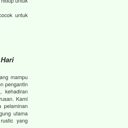
hidup untuk
cocok untuk
 Hari
l yang mampu
on pengantin
, kehadiran
k
rusan. Kami
 pelaminan
ggung utama
rustic yang