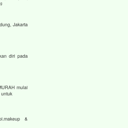
ng
dung, Jakarta
kan diri pada
 MURAH mulai
n untuk
pi.makeup &