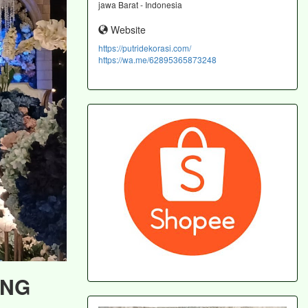
jawa Barat - Indonesia
Website
https://putridekorasi.com/
https://wa.me/62895365873248
ING