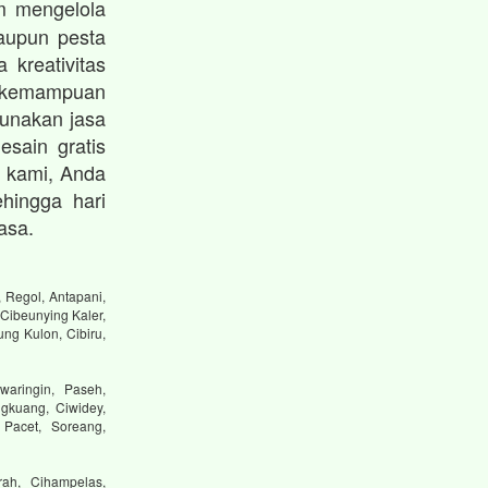
 mengelola
maupun pesta
 kreativitas
 kemampuan
unakan jasa
esain gratis
 kami, Anda
hingga hari
asa.
 Regol, Antapani,
Cibeunying Kaler,
ng Kulon, Cibiru,
waringin, Paseh,
gkuang, Ciwidey,
 Pacet, Soreang,
ah, Cihampelas,