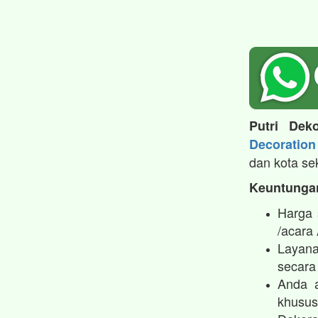
Putri Deko
Decoration
dan kota se
Keuntungan
Harga 
/acara
Layana
secara 
Anda a
khusus