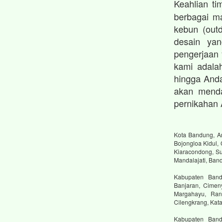
Keahlian t
berbagai ma
kebun (outd
desain ya
pengerjaan
kami adalah
hingga And
akan menda
pernikahan 
Kota Bandung, An
Bojongloa Kidul,
Kiaracondong, Su
Mandalajati, Ban
Kabupaten Bandu
Banjaran, Cimen
Margahayu, Ranc
Cilengkrang, Ka
Kabupaten Band