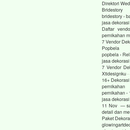
Direktori We
Bridestory
bridestory › 
jasa dekorasi
Daftar vend
pernikahan mo
7 Vendor Dek
Popbela
popbela › Rel
jasa dekoras
7 Vendor Dek
Xtidesignku · 
16+ Dekorasi
pernikahan
pernikahan › 
jasa dekoras
11 Nov — sad
detail dan m
Paket Dekora
glowingartdec