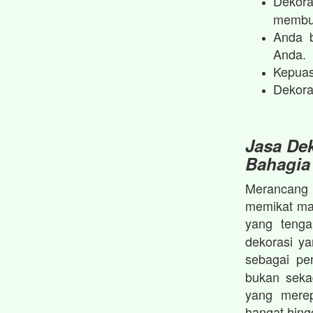
Dekora
membua
Anda b
Anda.
Kepuas
Dekora
Jasa Dek
Bahagia
Merancang p
memikat mat
yang teng
dekorasi y
sebagai p
bukan seka
yang merep
hangat hin