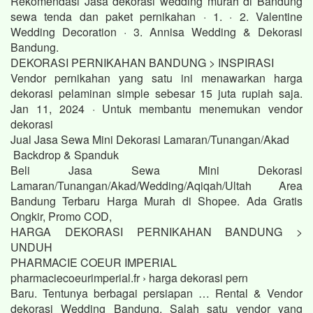
Rekomendasi Jasa dekorasi wedding murah di Bandung
sewa tenda dan paket pernikahan · 1. · 2. Valentine
Wedding Decoration · 3. Annisa Wedding & Dekorasi
Bandung.
DEKORASI PERNIKAHAN BANDUNG > INSPIRASI
Vendor pernikahan yang satu ini menawarkan harga
dekorasi pelaminan simple sebesar 15 juta rupiah saja.
Jan 11, 2024 · Untuk membantu menemukan vendor
dekorasi
Jual Jasa Sewa Mini Dekorasi Lamaran/Tunangan/Akad
Backdrop & Spanduk
Beli Jasa Sewa Mini Dekorasi
Lamaran/Tunangan/Akad/Wedding/Aqiqah/Ultah Area
Bandung Terbaru Harga Murah di Shopee. Ada Gratis
Ongkir, Promo COD,
HARGA DEKORASI PERNIKAHAN BANDUNG >
UNDUH
PHARMACIE COEUR IMPERIAL
pharmaciecoeurimperial.fr › harga dekorasi pern
Baru. Tentunya berbagai persiapan … Rental & Vendor
dekorasi Wedding Bandung. Salah satu vendor yang