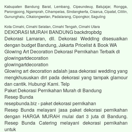
Kabupaten Bandung Barat, Lembang, Cipeundeuy, Batujajar, Rongga,
Parongpong, Ngamprah, Cihampelas, Sindangkerta, Cisarua, Cipatat, Cililin,
Gununghalu, Cikalongwetan, Padalarang, Cipongkor, Saguling
Kota Cimahi, Cimahi Selatan, Cimahi Tengah, Cimahi Utara
DEKORASI MURAH BANDUNG backdropbdg
Dekorasi Lamaran, dll. Dekorasi Wedding disesuaikan
dengan budget Bandung, Jakarta Pricelist & Book WA
Glowing Art Decoration Dekorasi Pernikahan Terbaik di
glowingartdecoration
glowingartdecoration
Glowing art decoration adalah jasa dekorasi wedding yang
mengkhususkan diri pada dekorasi yang tampak glamour
dan cantik. Hubungi Kami. Telp
Paket Dekorasi Pernikahan Murah di Bandung
Resep Bunda
resepbunda.biz › paket dekorasi pernikahan
Resep Bunda melayani jasa paket dekorasi pernikahan
dengan HARGA MURAH mulai dari 3 juta di Bandung.
Resep Bunda Catering melayani dekorasi pernikahan
untuk