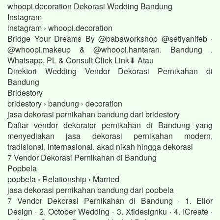
whoopi.decoration Dekorasi Wedding Bandung
Instagram
instagram › whoopi.decoration
Bridge Your Dreams By @babaworkshop @setiyanifeb ·
@whoopi.makeup & @whoopi.hantaran. Bandung .
Whatsapp, PL & Consult Click Link⬇ Atau
Direktori Wedding Vendor Dekorasi Pernikahan di
Bandung
Bridestory
bridestory › bandung › decoration
jasa dekorasi pernikahan bandung dari bridestory
Daftar vendor dekorator pernikahan di Bandung yang
menyediakan jasa dekorasi pernikahan modern,
tradisional, internasional, akad nikah hingga dekorasi
7 Vendor Dekorasi Pernikahan di Bandung
Popbela
popbela › Relationship › Married
jasa dekorasi pernikahan bandung dari popbela
7 Vendor Dekorasi Pernikahan di Bandung · 1. Elior
Design · 2. October Wedding · 3. Xtidesignku · 4. ICreate ·