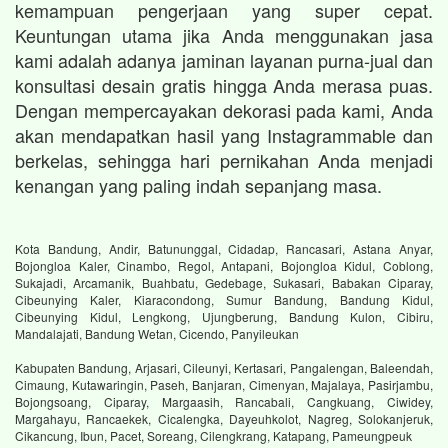
kemampuan pengerjaan yang super cepat.
Keuntungan utama jika Anda menggunakan jasa
kami adalah adanya jaminan layanan purna-jual dan
konsultasi desain gratis hingga Anda merasa puas.
Dengan mempercayakan dekorasi pada kami, Anda
akan mendapatkan hasil yang Instagrammable dan
berkelas, sehingga hari pernikahan Anda menjadi
kenangan yang paling indah sepanjang masa.
Kota Bandung, Andir, Batununggal, Cidadap, Rancasari, Astana Anyar,
Bojongloa Kaler, Cinambo, Regol, Antapani, Bojongloa Kidul, Coblong,
Sukajadi, Arcamanik, Buahbatu, Gedebage, Sukasari, Babakan Ciparay,
Cibeunying Kaler, Kiaracondong, Sumur Bandung, Bandung Kidul,
Cibeunying Kidul, Lengkong, Ujungberung, Bandung Kulon, Cibiru,
Mandalajati, Bandung Wetan, Cicendo, Panyileukan
Kabupaten Bandung, Arjasari, Cileunyi, Kertasari, Pangalengan, Baleendah,
Cimaung, Kutawaringin, Paseh, Banjaran, Cimenyan, Majalaya, Pasirjambu,
Bojongsoang, Ciparay, Margaasih, Rancabali, Cangkuang, Ciwidey,
Margahayu, Rancaekek, Cicalengka, Dayeuhkolot, Nagreg, Solokanjeruk,
Cikancung, Ibun, Pacet, Soreang, Cilengkrang, Katapang, Pameungpeuk