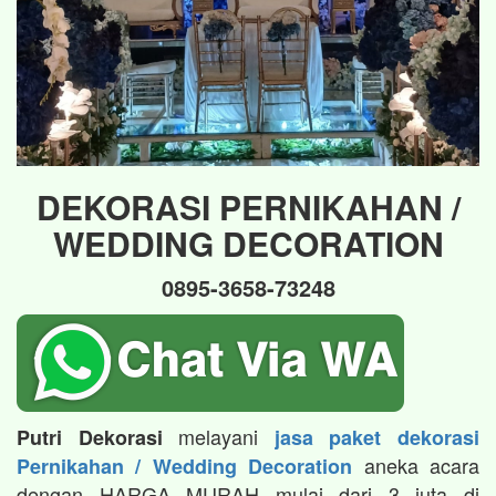
DEKORASI PERNIKAHAN /
WEDDING DECORATION
0895-3658-73248
melayani
Putri Dekorasi
jasa paket dekorasi
aneka acara
Pernikahan / Wedding Decoration
dengan HARGA MURAH mulai dari 3 juta di