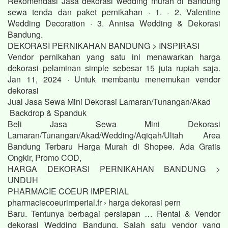
Rekomendasi Jasa dekorasi wedding murah di Bandung
sewa tenda dan paket pernikahan · 1. · 2. Valentine
Wedding Decoration · 3. Annisa Wedding & Dekorasi
Bandung.
DEKORASI PERNIKAHAN BANDUNG > INSPIRASI
Vendor pernikahan yang satu ini menawarkan harga
dekorasi pelaminan simple sebesar 15 juta rupiah saja.
Jan 11, 2024 · Untuk membantu menemukan vendor
dekorasi
Jual Jasa Sewa Mini Dekorasi Lamaran/Tunangan/Akad
Backdrop & Spanduk
Beli Jasa Sewa Mini Dekorasi
Lamaran/Tunangan/Akad/Wedding/Aqiqah/Ultah Area
Bandung Terbaru Harga Murah di Shopee. Ada Gratis
Ongkir, Promo COD,
HARGA DEKORASI PERNIKAHAN BANDUNG >
UNDUH
PHARMACIE COEUR IMPERIAL
pharmaciecoeurimperial.fr › harga dekorasi pern
Baru. Tentunya berbagai persiapan … Rental & Vendor
dekorasi Wedding Bandung. Salah satu vendor yang