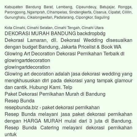
Kabupaten Bandung Barat, Lembang, Cipeundeuy, Batujajar, Rongga,
Parongpong, Ngamprah, Cihampelas, Sindangkerta, Cisarua, Cipatat, Cililin,
Gununghalu, Cikalongwetan, Padalarang, Cipongkor, Saguling
Kota Cimahi, Cimahi Selatan, Cimahi Tengah, Cimahi Utara
DEKORASI MURAH BANDUNG backdropbdg
Dekorasi Lamaran, dll. Dekorasi Wedding disesuaikan
dengan budget Bandung, Jakarta Pricelist & Book WA
Glowing Art Decoration Dekorasi Pernikahan Terbaik di
glowingartdecoration
glowingartdecoration
Glowing art decoration adalah jasa dekorasi wedding yang
mengkhususkan diri pada dekorasi yang tampak glamour
dan cantik. Hubungi Kami. Telp
Paket Dekorasi Pernikahan Murah di Bandung
Resep Bunda
resepbunda.biz › paket dekorasi pernikahan
Resep Bunda melayani jasa paket dekorasi pernikahan
dengan HARGA MURAH mulai dari 3 juta di Bandung.
Resep Bunda Catering melayani dekorasi pernikahan
untuk