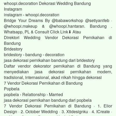
whoopi.decoration Dekorasi Wedding Bandung
Instagram
instagram › whoopi.decoration
Bridge Your Dreams By @babaworkshop @setiyanifeb ·
@whoopi.makeup & @whoopi.hantaran. Bandung .
Whatsapp, PL & Consult Click Link⬇ Atau
Direktori Wedding Vendor Dekorasi Pernikahan di
Bandung
Bridestory
bridestory › bandung › decoration
jasa dekorasi pernikahan bandung dari bridestory
Daftar vendor dekorator pernikahan di Bandung yang
menyediakan jasa dekorasi pernikahan modern,
tradisional, internasional, akad nikah hingga dekorasi
7 Vendor Dekorasi Pernikahan di Bandung
Popbela
popbela › Relationship › Married
jasa dekorasi pernikahan bandung dari popbela
7 Vendor Dekorasi Pernikahan di Bandung · 1. Elior
Design · 2. October Wedding · 3. Xtidesignku · 4. ICreate ·