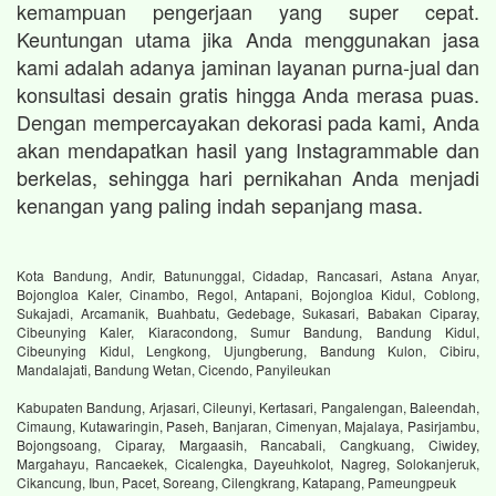
kemampuan pengerjaan yang super cepat.
Keuntungan utama jika Anda menggunakan jasa
kami adalah adanya jaminan layanan purna-jual dan
konsultasi desain gratis hingga Anda merasa puas.
Dengan mempercayakan dekorasi pada kami, Anda
akan mendapatkan hasil yang Instagrammable dan
berkelas, sehingga hari pernikahan Anda menjadi
kenangan yang paling indah sepanjang masa.
Kota Bandung, Andir, Batununggal, Cidadap, Rancasari, Astana Anyar,
Bojongloa Kaler, Cinambo, Regol, Antapani, Bojongloa Kidul, Coblong,
Sukajadi, Arcamanik, Buahbatu, Gedebage, Sukasari, Babakan Ciparay,
Cibeunying Kaler, Kiaracondong, Sumur Bandung, Bandung Kidul,
Cibeunying Kidul, Lengkong, Ujungberung, Bandung Kulon, Cibiru,
Mandalajati, Bandung Wetan, Cicendo, Panyileukan
Kabupaten Bandung, Arjasari, Cileunyi, Kertasari, Pangalengan, Baleendah,
Cimaung, Kutawaringin, Paseh, Banjaran, Cimenyan, Majalaya, Pasirjambu,
Bojongsoang, Ciparay, Margaasih, Rancabali, Cangkuang, Ciwidey,
Margahayu, Rancaekek, Cicalengka, Dayeuhkolot, Nagreg, Solokanjeruk,
Cikancung, Ibun, Pacet, Soreang, Cilengkrang, Katapang, Pameungpeuk