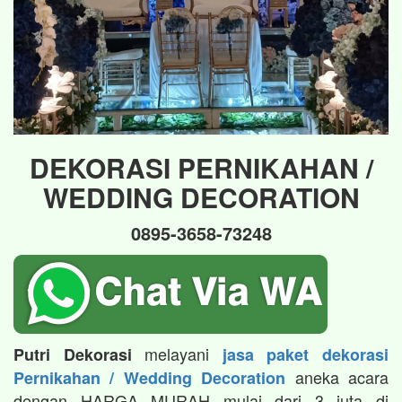
DEKORASI PERNIKAHAN /
WEDDING DECORATION
0895-3658-73248
melayani
Putri Dekorasi
jasa paket dekorasi
aneka acara
Pernikahan / Wedding Decoration
dengan HARGA MURAH mulai dari 3 juta di