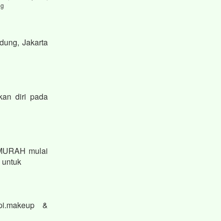
ng
dung, Jakarta
kan diri pada
 MURAH mulai
n untuk
pi.makeup &