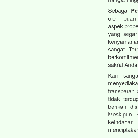
Sebagai
Pe
oleh ribuan
aspek prope
yang segar
kenyamanan
sangat Ter
berkomitmen
sakral Anda
Kami sanga
menyedia
transparan 
tidak terd
berikan di
Meskipun 
keindahan 
menciptakan