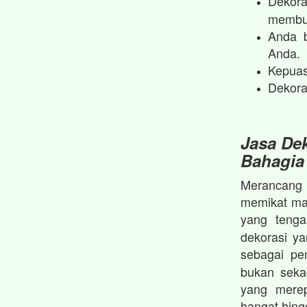
Dekora
membua
Anda b
Anda.
Kepuas
Dekora
Jasa Dek
Bahagia
Merancang p
memikat mat
yang teng
dekorasi y
sebagai p
bukan seka
yang merep
hangat hin