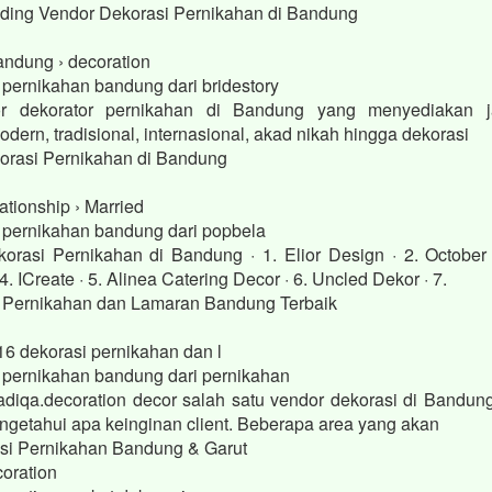
dding Vendor Dekorasi Pernikahan di Bandung
bandung › decoration
 pernikahan bandung dari bridestory
or dekorator pernikahan di Bandung yang menyediakan j
dern, tradisional, internasional, akad nikah hingga dekorasi
orasi Pernikahan di Bandung
ationship › Married
i pernikahan bandung dari popbela
orasi Pernikahan di Bandung · 1. Elior Design · 2. October
4. ICreate · 5. Alinea Catering Decor · 6. Uncled Dekor · 7.
 Pernikahan dan Lamaran Bandung Terbaik
16 dekorasi pernikahan dan l
i pernikahan bandung dari pernikahan
iqa.decoration decor salah satu vendor dekorasi di Bandun
engetahui apa keinginan client. Beberapa area yang akan
si Pernikahan Bandung & Garut
oration