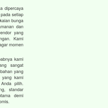
a dipercaya
 pada setiap
gkaian bunga
eamanan dan
vendor yang
angan. Kami
i agar momen
babnya kami
ng sangat
ambahan yang
n yang kami
Anda pilih.
g, standar
 utama demi
omis.