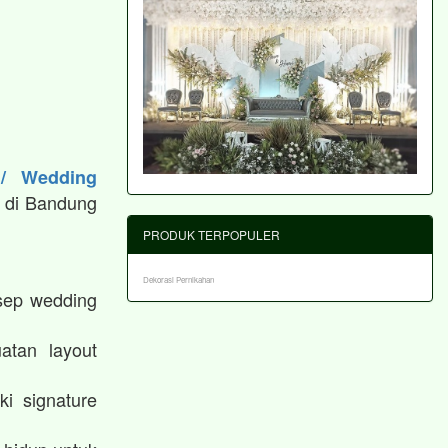
 / Wedding
 di Bandung
PRODUK TERPOPULER
Dekorasi Pernikahan
sep wedding
atan layout
i signature