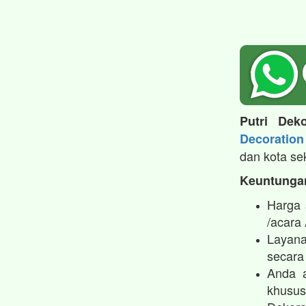
Putri Deko
Decoration
dan kota se
Keuntungan
Harga 
/acara
Layana
secara 
Anda a
khusus