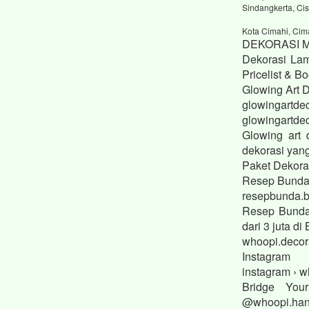
Sindangkerta, Cis
Kota Cimahi, Cim
DEKORASI 
Dekorasi Lam
Pricelist & 
Glowing Art 
glowingartdec
glowingartdec
Glowing art 
dekorasi yan
Paket Dekora
Resep Bund
resepbunda.b
Resep Bunda
dari 3 juta 
whoopi.decor
Instagram
instagram › w
Bridge You
@whoopi.hant