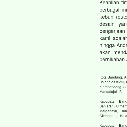
Keahlian t
berbagai ma
kebun (outd
desain ya
pengerjaan
kami adalah
hingga And
akan menda
pernikahan 
Kota Bandung, An
Bojongloa Kidul,
Kiaracondong, Su
Mandalajati, Ban
Kabupaten Bandu
Banjaran, Cimen
Margahayu, Ranc
Cilengkrang, Ka
Kabupaten Band