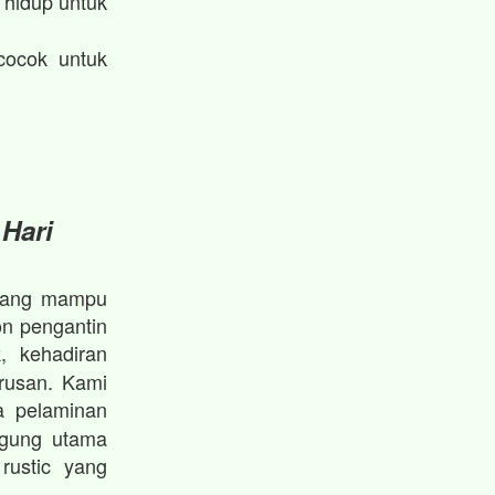
hidup untuk
cocok untuk
 Hari
l yang mampu
on pengantin
, kehadiran
k
rusan. Kami
 pelaminan
ggung utama
rustic yang