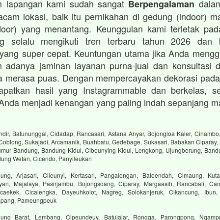
im lapangan kami sudah sangat
dalam
Berpengalaman
cam lokasi, baik itu pernikahan di gedung (indoor) 
oor) yang menantang. Keunggulan kami terletak pada
ng selalu mengikuti tren terbaru tahun 2026 dan
 yang super cepat. Keuntungan utama jika Anda mengg
 adanya jaminan layanan purna-jual dan konsultasi d
a merasa puas. Dengan mempercayakan dekorasi pada
patkan hasil yang Instagrammable dan berkelas, se
Anda menjadi kenangan yang paling indah sepanjang m
dir, Batununggal, Cidadap, Rancasari, Astana Anyar, Bojongloa Kaler, Cinambo,
 Coblong, Sukajadi, Arcamanik, Buahbatu, Gedebage, Sukasari, Babakan Ciparay, 
mur Bandung, Bandung Kidul, Cibeunying Kidul, Lengkong, Ujungberung, Bandu
dung Wetan, Cicendo, Panyileukan
ng, Arjasari, Cileunyi, Kertasari, Pangalengan, Baleendah, Cimaung, Kuta
yan, Majalaya, Pasirjambu, Bojongsoang, Ciparay, Margaasih, Rancabali, Can
aekek, Cicalengka, Dayeuhkolot, Nagreg, Solokanjeruk, Cikancung, Ibun,
tapang, Pameungpeuk
ung Barat, Lembang, Cipeundeuy, Batujajar, Rongga, Parongpong, Ngampr