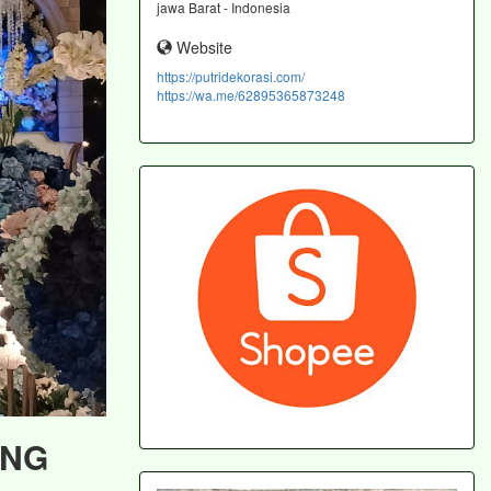
jawa Barat - Indonesia
Website
https://putridekorasi.com/
https://wa.me/62895365873248
ING