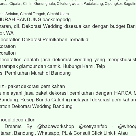
arua, Cipatat, Cililin, Gununghalu, Cikalongwetan, Padalarang, Cipongkor, Saguli
ahi Selatan, Cimahi Tengah, Cimahi Utara
MURAH BANDUNG backdropbdg
aran, dll. Dekorasi Wedding disesuaikan dengan budget Ban
Book WA
Decoration Dekorasi Pernikahan Terbaik di
oration
oration
decoration adalah jasa dekorasi wedding yang mengkhusus
g tampak glamour dan cantik. Hubungi Kami. Telp
si Pernikahan Murah di Bandung
a
iz › paket dekorasi pernikahan
 melayani jasa paket dekorasi pernikahan dengan HARGA
di Bandung. Resep Bunda Catering melayani dekorasi pernikaha
ation Dekorasi Wedding Bandung
hoopi.decoration
r Dreams By @babaworkshop @setiyanifeb · @whoo
aran. Bandung . Whatsapp, PL & Consult Click Link⬇ Atau