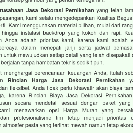
yang telah lam
rusahaan Jasa Dekorasi Pernikahan
 pasangan, kami selalu mengedepankan Kualitas Bagus
rti. Kami menggunakan material pilihan, mulai dari ran
 hingga instalasi backdrop yang kokoh dan rapi. K
 Anda adalah prioritas kami, karena kami adalah 
percaya dalam menepati janji serta jadwal pemas
 untuk mewujudkan setiap detail yang telah disepakat
 berjalan tanpa hambatan teknis sedikit pun.
t menghargai perencanaan keuangan Anda, itulah se
kan
ya
Rincian Harga Jasa Dekorasi Pernikahan
dan fleksibel. Anda tidak perlu khawatir akan biaya t
uga, karena Rincian Biaya Jasa Dekorasi Pernikaha
susun secara mendetail sesuai dengan paket yang 
kami menawarkan opsi Harga Murah yang bersain
dan profesionalisme tim tetap menjadi prioritas
 atmosfer pesta yang terlihat mewah namun tetap ekon