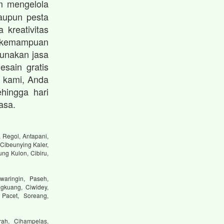
 mengelola
maupun pesta
 kreativitas
 kemampuan
unakan jasa
esain gratis
 kami, Anda
hingga hari
asa.
 Regol, Antapani,
Cibeunying Kaler,
ng Kulon, Cibiru,
waringin, Paseh,
gkuang, Ciwidey,
 Pacet, Soreang,
ah, Cihampelas,