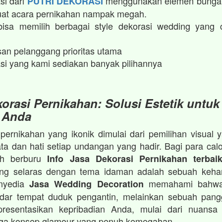
si dari
menggunakan elemen bunga 
PUTRI DEKORASI
t acara pernikahan nampak megah.​
isa memilih berbagai style dekorasi wedding yang 
an pelanggang prioritas utama
si yang kami sediakan banyak pilihannya
orasi Pernikahan: Solusi Estetik untuk
 Anda
ernikahan yang ikonik dimulai dari pemilihan visua
a dan hati setiap undangan yang hadir. Bagi para cal
ah berburu
Info Jasa Dekorasi Pernikahan terbai
ang selaras dengan tema idaman adalah sebuah keha
enyedia
memahami bahwa
Jasa Wedding Decoration
dar tempat duduk pengantin, melainkan sebuah pan
resentasikan kepribadian Anda, mulai dari nuansa 
gga konsep glamour yang penuh kemegahan.