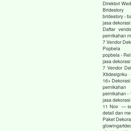
Direktori We
Bridestory
bridestory › 
jasa dekorasi
Daftar vend
pernikahan mo
7 Vendor Dek
Popbela
popbela › Rel
jasa dekoras
7 Vendor Dek
Xtidesignku · 
16+ Dekorasi
pernikahan
pernikahan › 
jasa dekoras
11 Nov — sad
detail dan m
Paket Dekora
glowingartdec