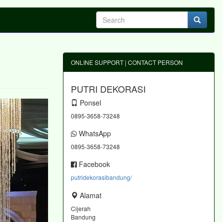
ONLINE SUPPORT | CONTACT PERSON
PUTRI DEKORASI
Ponsel
0895-3658-73248
WhatsApp
0895-3658-73248
Facebook
putridekorasibandung/
Alamat
Cijerah
Bandung