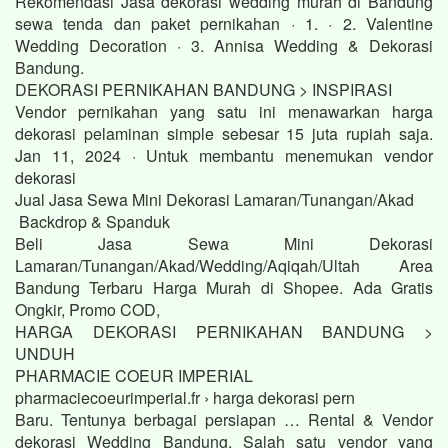
Rekomendasi Jasa dekorasi wedding murah di Bandung
sewa tenda dan paket pernikahan · 1. · 2. Valentine
Wedding Decoration · 3. Annisa Wedding & Dekorasi
Bandung.
DEKORASI PERNIKAHAN BANDUNG > INSPIRASI
Vendor pernikahan yang satu ini menawarkan harga
dekorasi pelaminan simple sebesar 15 juta rupiah saja.
Jan 11, 2024 · Untuk membantu menemukan vendor
dekorasi
Jual Jasa Sewa Mini Dekorasi Lamaran/Tunangan/Akad
Backdrop & Spanduk
Beli Jasa Sewa Mini Dekorasi
Lamaran/Tunangan/Akad/Wedding/Aqiqah/Ultah Area
Bandung Terbaru Harga Murah di Shopee. Ada Gratis
Ongkir, Promo COD,
HARGA DEKORASI PERNIKAHAN BANDUNG >
UNDUH
PHARMACIE COEUR IMPERIAL
pharmaciecoeurimperial.fr › harga dekorasi pern
Baru. Tentunya berbagai persiapan … Rental & Vendor
dekorasi Wedding Bandung. Salah satu vendor yang