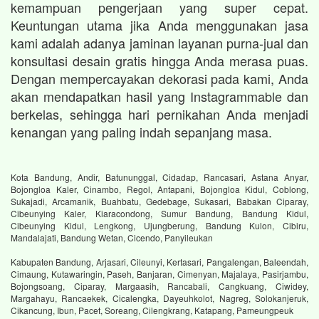
kemampuan pengerjaan yang super cepat.
Keuntungan utama jika Anda menggunakan jasa
kami adalah adanya jaminan layanan purna-jual dan
konsultasi desain gratis hingga Anda merasa puas.
Dengan mempercayakan dekorasi pada kami, Anda
akan mendapatkan hasil yang Instagrammable dan
berkelas, sehingga hari pernikahan Anda menjadi
kenangan yang paling indah sepanjang masa.
Kota Bandung, Andir, Batununggal, Cidadap, Rancasari, Astana Anyar,
Bojongloa Kaler, Cinambo, Regol, Antapani, Bojongloa Kidul, Coblong,
Sukajadi, Arcamanik, Buahbatu, Gedebage, Sukasari, Babakan Ciparay,
Cibeunying Kaler, Kiaracondong, Sumur Bandung, Bandung Kidul,
Cibeunying Kidul, Lengkong, Ujungberung, Bandung Kulon, Cibiru,
Mandalajati, Bandung Wetan, Cicendo, Panyileukan
Kabupaten Bandung, Arjasari, Cileunyi, Kertasari, Pangalengan, Baleendah,
Cimaung, Kutawaringin, Paseh, Banjaran, Cimenyan, Majalaya, Pasirjambu,
Bojongsoang, Ciparay, Margaasih, Rancabali, Cangkuang, Ciwidey,
Margahayu, Rancaekek, Cicalengka, Dayeuhkolot, Nagreg, Solokanjeruk,
Cikancung, Ibun, Pacet, Soreang, Cilengkrang, Katapang, Pameungpeuk