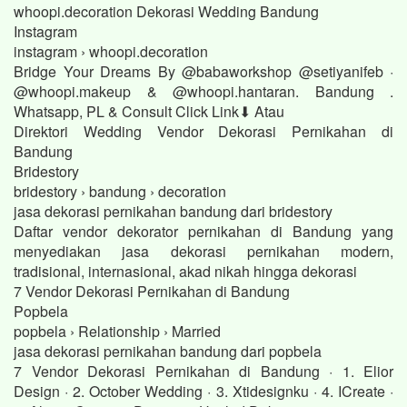
whoopi.decoration Dekorasi Wedding Bandung
Instagram
instagram › whoopi.decoration
Bridge Your Dreams By @babaworkshop @setiyanifeb ·
@whoopi.makeup & @whoopi.hantaran. Bandung .
Whatsapp, PL & Consult Click Link⬇ Atau
Direktori Wedding Vendor Dekorasi Pernikahan di
Bandung
Bridestory
bridestory › bandung › decoration
jasa dekorasi pernikahan bandung dari bridestory
Daftar vendor dekorator pernikahan di Bandung yang
menyediakan jasa dekorasi pernikahan modern,
tradisional, internasional, akad nikah hingga dekorasi
7 Vendor Dekorasi Pernikahan di Bandung
Popbela
popbela › Relationship › Married
jasa dekorasi pernikahan bandung dari popbela
7 Vendor Dekorasi Pernikahan di Bandung · 1. Elior
Design · 2. October Wedding · 3. Xtidesignku · 4. ICreate ·