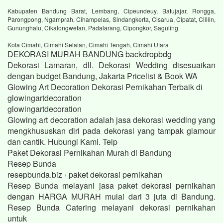
Kabupaten Bandung Barat, Lembang, Cipeundeuy, Batujajar, Rongga,
Parongpong, Ngamprah, Cihampelas, Sindangkerta, Cisarua, Cipatat, Cililin,
Gununghalu, Cikalongwetan, Padalarang, Cipongkor, Saguling
Kota Cimahi, Cimahi Selatan, Cimahi Tengah, Cimahi Utara
DEKORASI MURAH BANDUNG backdropbdg
Dekorasi Lamaran, dll. Dekorasi Wedding disesuaikan
dengan budget Bandung, Jakarta Pricelist & Book WA
Glowing Art Decoration Dekorasi Pernikahan Terbaik di
glowingartdecoration
glowingartdecoration
Glowing art decoration adalah jasa dekorasi wedding yang
mengkhususkan diri pada dekorasi yang tampak glamour
dan cantik. Hubungi Kami. Telp
Paket Dekorasi Pernikahan Murah di Bandung
Resep Bunda
resepbunda.biz › paket dekorasi pernikahan
Resep Bunda melayani jasa paket dekorasi pernikahan
dengan HARGA MURAH mulai dari 3 juta di Bandung.
Resep Bunda Catering melayani dekorasi pernikahan
untuk