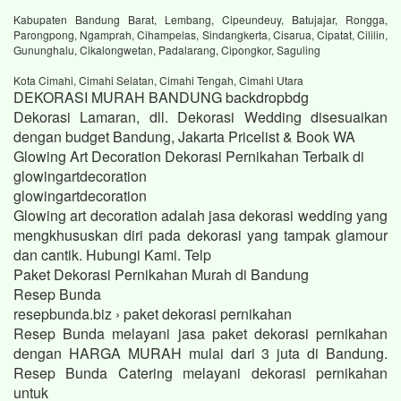
Kabupaten Bandung Barat, Lembang, Cipeundeuy, Batujajar, Rongga,
Parongpong, Ngamprah, Cihampelas, Sindangkerta, Cisarua, Cipatat, Cililin,
Gununghalu, Cikalongwetan, Padalarang, Cipongkor, Saguling
Kota Cimahi, Cimahi Selatan, Cimahi Tengah, Cimahi Utara
DEKORASI MURAH BANDUNG backdropbdg
Dekorasi Lamaran, dll. Dekorasi Wedding disesuaikan
dengan budget Bandung, Jakarta Pricelist & Book WA
Glowing Art Decoration Dekorasi Pernikahan Terbaik di
glowingartdecoration
glowingartdecoration
Glowing art decoration adalah jasa dekorasi wedding yang
mengkhususkan diri pada dekorasi yang tampak glamour
dan cantik. Hubungi Kami. Telp
Paket Dekorasi Pernikahan Murah di Bandung
Resep Bunda
resepbunda.biz › paket dekorasi pernikahan
Resep Bunda melayani jasa paket dekorasi pernikahan
dengan HARGA MURAH mulai dari 3 juta di Bandung.
Resep Bunda Catering melayani dekorasi pernikahan
untuk