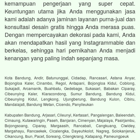
kemampuan pengerjaan yang super cepat.
Keuntungan utama jika Anda menggunakan jasa
kami adalah adanya jaminan layanan purna-jual dan
konsultasi desain gratis hingga Anda merasa puas.
Dengan mempercayakan dekorasi pada kami, Anda
akan mendapatkan hasil yang Instagrammable dan
berkelas, sehingga hari pernikahan Anda menjadi
kenangan yang paling indah sepanjang masa.
Kota Bandung, Andir, Batununggal, Cidadap, Rancasari, Astana Anyar,
Bojongloa Kaler, Cinambo, Regol, Antapani, Bojongloa Kidul, Coblong,
Sukajadi, Arcamanik, Buahbatu, Gedebage, Sukasari, Babakan Ciparay,
Cibeunying Kaler, Kiaracondong, Sumur Bandung, Bandung Kidul,
Cibeunying Kidul, Lengkong, Ujungberung, Bandung Kulon, Cibiru,
Mandalajati, Bandung Wetan, Cicendo, Panyileukan
Kabupaten Bandung, Arjasari, Cileunyi, Kertasari, Pangalengan, Baleendah,
Cimaung, Kutawaringin, Paseh, Banjaran, Cimenyan, Majalaya, Pasirjambu,
Bojongsoang, Ciparay, Margaasih, Rancabali, Cangkuang, Ciwidey,
Margahayu, Rancaekek, Cicalengka, Dayeuhkolot, Nagreg, Solokanjeruk,
Cikancung, Ibun, Pacet, Soreang, Cilengkrang, Katapang, Pameungpeuk