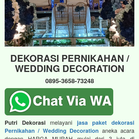
DEKORASI PERNIKAHAN /
WEDDING DECORATION
0895-3658-73248
melayani
Putri Dekorasi
jasa paket dekorasi
aneka acara
Pernikahan / Wedding Decoration
dengan HARGA MURAH mulai dari 3 juta di