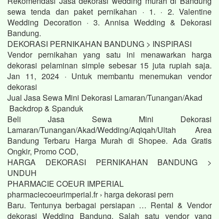
Rekomendasi Jasa dekorasi wedding murah di Bandung
sewa tenda dan paket pernikahan · 1. · 2. Valentine
Wedding Decoration · 3. Annisa Wedding & Dekorasi
Bandung.
DEKORASI PERNIKAHAN BANDUNG > INSPIRASI
Vendor pernikahan yang satu ini menawarkan harga
dekorasi pelaminan simple sebesar 15 juta rupiah saja.
Jan 11, 2024 · Untuk membantu menemukan vendor
dekorasi
Jual Jasa Sewa Mini Dekorasi Lamaran/Tunangan/Akad
Backdrop & Spanduk
Beli Jasa Sewa Mini Dekorasi
Lamaran/Tunangan/Akad/Wedding/Aqiqah/Ultah Area
Bandung Terbaru Harga Murah di Shopee. Ada Gratis
Ongkir, Promo COD,
HARGA DEKORASI PERNIKAHAN BANDUNG >
UNDUH
PHARMACIE COEUR IMPERIAL
pharmaciecoeurimperial.fr › harga dekorasi pern
Baru. Tentunya berbagai persiapan … Rental & Vendor
dekorasi Wedding Bandung. Salah satu vendor yang