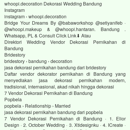
whoopi.decoration Dekorasi Wedding Bandung
Instagram
instagram › whoopi.decoration
Bridge Your Dreams By @babaworkshop @setiyanifeb ·
@whoopi.makeup & @whoopi.hantaran. Bandung .
Whatsapp, PL & Consult Click Link⬇ Atau
Direktori Wedding Vendor Dekorasi Pernikahan di
Bandung
Bridestory
bridestory › bandung › decoration
jasa dekorasi pernikahan bandung dari bridestory
Daftar vendor dekorator pernikahan di Bandung yang
menyediakan jasa dekorasi pernikahan modern,
tradisional, internasional, akad nikah hingga dekorasi
7 Vendor Dekorasi Pernikahan di Bandung
Popbela
popbela › Relationship › Married
jasa dekorasi pernikahan bandung dari popbela
7 Vendor Dekorasi Pernikahan di Bandung · 1. Elior
Design · 2. October Wedding · 3. Xtidesignku · 4. ICreate ·