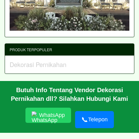
PRODUK TERPOPULER
Dekorasi Pernikahan
Butuh Info Tentang Vendor Dekorasi
BERANDA
Pernikahan dll? Silahkan Hubungi Kami
PROFIL
CARA PESAN
ARTIKEL
WhatsApp
HUBUNGI KAMI
📞
Telepon
© 2026 https://putridekorasi.com/
RSS
|
sitemap.xml