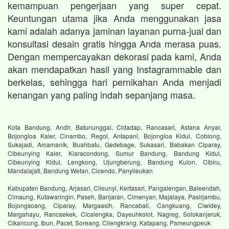
kemampuan pengerjaan yang super cepat.
Keuntungan utama jika Anda menggunakan jasa
kami adalah adanya jaminan layanan purna-jual dan
konsultasi desain gratis hingga Anda merasa puas.
Dengan mempercayakan dekorasi pada kami, Anda
akan mendapatkan hasil yang Instagrammable dan
berkelas, sehingga hari pernikahan Anda menjadi
kenangan yang paling indah sepanjang masa.
Kota Bandung, Andir, Batununggal, Cidadap, Rancasari, Astana Anyar,
Bojongloa Kaler, Cinambo, Regol, Antapani, Bojongloa Kidul, Coblong,
Sukajadi, Arcamanik, Buahbatu, Gedebage, Sukasari, Babakan Ciparay,
Cibeunying Kaler, Kiaracondong, Sumur Bandung, Bandung Kidul,
Cibeunying Kidul, Lengkong, Ujungberung, Bandung Kulon, Cibiru,
Mandalajati, Bandung Wetan, Cicendo, Panyileukan
Kabupaten Bandung, Arjasari, Cileunyi, Kertasari, Pangalengan, Baleendah,
Cimaung, Kutawaringin, Paseh, Banjaran, Cimenyan, Majalaya, Pasirjambu,
Bojongsoang, Ciparay, Margaasih, Rancabali, Cangkuang, Ciwidey,
Margahayu, Rancaekek, Cicalengka, Dayeuhkolot, Nagreg, Solokanjeruk,
Cikancung, Ibun, Pacet, Soreang, Cilengkrang, Katapang, Pameungpeuk