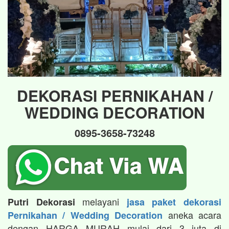
DEKORASI PERNIKAHAN /
WEDDING DECORATION
0895-3658-73248
melayani
Putri Dekorasi
jasa paket dekorasi
aneka acara
Pernikahan / Wedding Decoration
dengan HARGA MURAH mulai dari 3 juta di