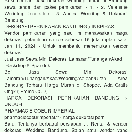
Rekomendasi Jasa dekorasi wedding murah di Bandung
sewa tenda dan paket pernikahan · 1. · 2. Valentine
Wedding Decoration · 3. Annisa Wedding & Dekorasi
Bandung.
DEKORASI PERNIKAHAN BANDUNG > INSPIRASI
Vendor pernikahan yang satu ini menawarkan harga
dekorasi pelaminan simple sebesar 15 juta rupiah saja.
Jan 11, 2024 · Untuk membantu menemukan vendor
dekorasi
Jual Jasa Sewa Mini Dekorasi Lamaran/Tunangan/Akad
Backdrop & Spanduk
Beli Jasa Sewa Mini Dekorasi
Lamaran/Tunangan/Akad/Wedding/Aqiqah/Ultah Area
Bandung Terbaru Harga Murah di Shopee. Ada Gratis
Ongkir, Promo COD,
HARGA DEKORASI PERNIKAHAN BANDUNG >
UNDUH
PHARMACIE COEUR IMPERIAL
pharmaciecoeurimperial.fr › harga dekorasi pern
Baru. Tentunya berbagai persiapan … Rental & Vendor
dekorasi Wedding Bandung. Salah satu vendor yang