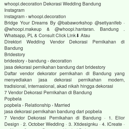
whoopi.decoration Dekorasi Wedding Bandung
Instagram
instagram › whoopi.decoration
Bridge Your Dreams By @babaworkshop @setiyanifeb ·
@whoopi.makeup & @whoopi.hantaran. Bandung .
Whatsapp, PL & Consult Click Link⬇ Atau
Direktori Wedding Vendor Dekorasi Pernikahan di
Bandung
Bridestory
bridestory › bandung › decoration
jasa dekorasi pernikahan bandung dari bridestory
Daftar vendor dekorator pernikahan di Bandung yang
menyediakan jasa dekorasi pernikahan modern,
tradisional, internasional, akad nikah hingga dekorasi
7 Vendor Dekorasi Pernikahan di Bandung
Popbela
popbela › Relationship › Married
jasa dekorasi pernikahan bandung dari popbela
7 Vendor Dekorasi Pernikahan di Bandung · 1. Elior
Design · 2. October Wedding · 3. Xtidesignku · 4. ICreate ·