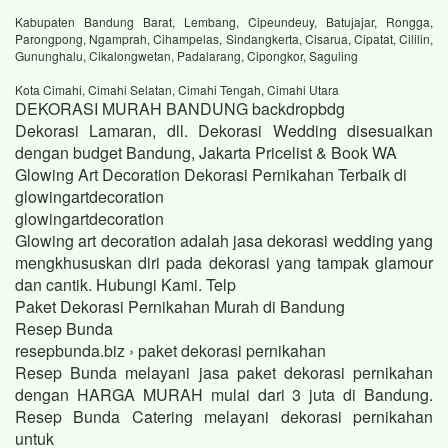
Kabupaten Bandung Barat, Lembang, Cipeundeuy, Batujajar, Rongga,
Parongpong, Ngamprah, Cihampelas, Sindangkerta, Cisarua, Cipatat, Cililin,
Gununghalu, Cikalongwetan, Padalarang, Cipongkor, Saguling
Kota Cimahi, Cimahi Selatan, Cimahi Tengah, Cimahi Utara
DEKORASI MURAH BANDUNG backdropbdg
Dekorasi Lamaran, dll. Dekorasi Wedding disesuaikan
dengan budget Bandung, Jakarta Pricelist & Book WA
Glowing Art Decoration Dekorasi Pernikahan Terbaik di
glowingartdecoration
glowingartdecoration
Glowing art decoration adalah jasa dekorasi wedding yang
mengkhususkan diri pada dekorasi yang tampak glamour
dan cantik. Hubungi Kami. Telp
Paket Dekorasi Pernikahan Murah di Bandung
Resep Bunda
resepbunda.biz › paket dekorasi pernikahan
Resep Bunda melayani jasa paket dekorasi pernikahan
dengan HARGA MURAH mulai dari 3 juta di Bandung.
Resep Bunda Catering melayani dekorasi pernikahan
untuk