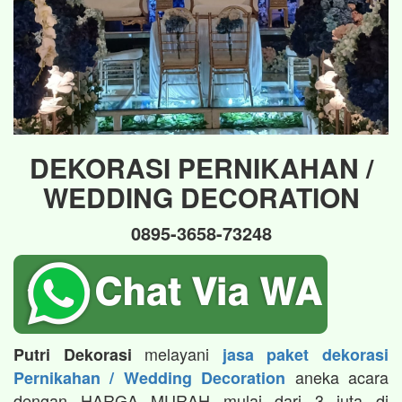
DEKORASI PERNIKAHAN /
WEDDING DECORATION
0895-3658-73248
melayani
Putri Dekorasi
jasa paket dekorasi
aneka acara
Pernikahan / Wedding Decoration
dengan HARGA MURAH mulai dari 3 juta di