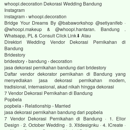
whoopi.decoration Dekorasi Wedding Bandung
Instagram
instagram › whoopi.decoration
Bridge Your Dreams By @babaworkshop @setiyanifeb ·
@whoopi.makeup & @whoopi.hantaran. Bandung .
Whatsapp, PL & Consult Click Link⬇ Atau
Direktori Wedding Vendor Dekorasi Pernikahan di
Bandung
Bridestory
bridestory › bandung › decoration
jasa dekorasi pernikahan bandung dari bridestory
Daftar vendor dekorator pernikahan di Bandung yang
menyediakan jasa dekorasi pernikahan modern,
tradisional, internasional, akad nikah hingga dekorasi
7 Vendor Dekorasi Pernikahan di Bandung
Popbela
popbela › Relationship › Married
jasa dekorasi pernikahan bandung dari popbela
7 Vendor Dekorasi Pernikahan di Bandung · 1. Elior
Design · 2. October Wedding · 3. Xtidesignku · 4. ICreate ·