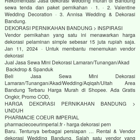
Rekomendasi Jasa dekorasi wedding murah di Bandung
sewa tenda dan paket pernikahan · 1. · 2. Valentine
Wedding Decoration · 3. Annisa Wedding & Dekorasi
Bandung.
DEKORASI PERNIKAHAN BANDUNG > INSPIRASI
Vendor pernikahan yang satu ini menawarkan harga
dekorasi pelaminan simple sebesar 15 juta rupiah saja.
Jan 11, 2024 · Untuk membantu menemukan vendor
dekorasi
Jual Jasa Sewa Mini Dekorasi Lamaran/Tunangan/Akad
Backdrop & Spanduk
Beli Jasa Sewa Mini Dekorasi
Lamaran/Tunangan/Akad/Wedding/Aqiqah/Ultah Area
Bandung Terbaru Harga Murah di Shopee. Ada Gratis
Ongkir, Promo COD,
HARGA DEKORASI PERNIKAHAN BANDUNG >
UNDUH
PHARMACIE COEUR IMPERIAL
pharmaciecoeurimperial.fr › harga dekorasi pern
Baru. Tentunya berbagai persiapan … Rental & Vendor
dekorasi Wedding Bandung. Salah satu vendor yang