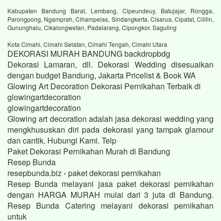
Kabupaten Bandung Barat, Lembang, Cipeundeuy, Batujajar, Rongga,
Parongpong, Ngamprah, Cihampelas, Sindangkerta, Cisarua, Cipatat, Cililin,
Gununghalu, Cikalongwetan, Padalarang, Cipongkor, Saguling
Kota Cimahi, Cimahi Selatan, Cimahi Tengah, Cimahi Utara
DEKORASI MURAH BANDUNG backdropbdg
Dekorasi Lamaran, dll. Dekorasi Wedding disesuaikan
dengan budget Bandung, Jakarta Pricelist & Book WA
Glowing Art Decoration Dekorasi Pernikahan Terbaik di
glowingartdecoration
glowingartdecoration
Glowing art decoration adalah jasa dekorasi wedding yang
mengkhususkan diri pada dekorasi yang tampak glamour
dan cantik. Hubungi Kami. Telp
Paket Dekorasi Pernikahan Murah di Bandung
Resep Bunda
resepbunda.biz › paket dekorasi pernikahan
Resep Bunda melayani jasa paket dekorasi pernikahan
dengan HARGA MURAH mulai dari 3 juta di Bandung.
Resep Bunda Catering melayani dekorasi pernikahan
untuk