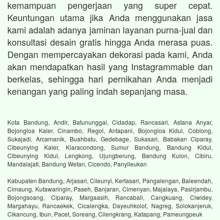
kemampuan pengerjaan yang super cepat.
Keuntungan utama jika Anda menggunakan jasa
kami adalah adanya jaminan layanan purna-jual dan
konsultasi desain gratis hingga Anda merasa puas.
Dengan mempercayakan dekorasi pada kami, Anda
akan mendapatkan hasil yang Instagrammable dan
berkelas, sehingga hari pernikahan Anda menjadi
kenangan yang paling indah sepanjang masa.
Kota Bandung, Andir, Batununggal, Cidadap, Rancasari, Astana Anyar,
Bojongloa Kaler, Cinambo, Regol, Antapani, Bojongloa Kidul, Coblong,
Sukajadi, Arcamanik, Buahbatu, Gedebage, Sukasari, Babakan Ciparay,
Cibeunying Kaler, Kiaracondong, Sumur Bandung, Bandung Kidul,
Cibeunying Kidul, Lengkong, Ujungberung, Bandung Kulon, Cibiru,
Mandalajati, Bandung Wetan, Cicendo, Panyileukan
Kabupaten Bandung, Arjasari, Cileunyi, Kertasari, Pangalengan, Baleendah,
Cimaung, Kutawaringin, Paseh, Banjaran, Cimenyan, Majalaya, Pasirjambu,
Bojongsoang, Ciparay, Margaasih, Rancabali, Cangkuang, Ciwidey,
Margahayu, Rancaekek, Cicalengka, Dayeuhkolot, Nagreg, Solokanjeruk,
Cikancung, Ibun, Pacet, Soreang, Cilengkrang, Katapang, Pameungpeuk