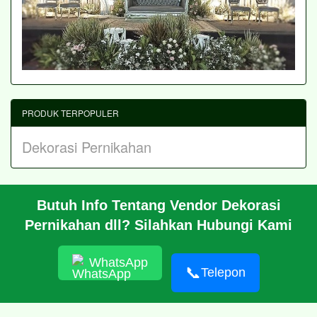
PRODUK TERPOPULER
Dekorasi Pernikahan
Butuh Info Tentang Vendor Dekorasi
BERANDA
Pernikahan dll? Silahkan Hubungi Kami
PROFIL
CARA PESAN
ARTIKEL
WhatsApp
HUBUNGI KAMI
📞
Telepon
© 2026 https://putridekorasi.com/
RSS
|
sitemap.xml