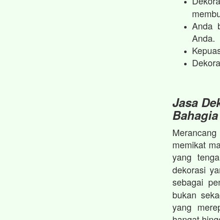
Dekora
membua
Anda b
Anda.
Kepuas
Dekora
Jasa Dek
Bahagia
Merancang p
memikat mat
yang teng
dekorasi y
sebagai p
bukan seka
yang merep
hangat hin