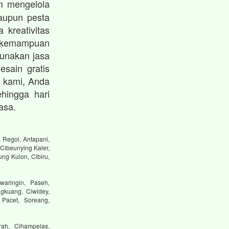
 mengelola
maupun pesta
 kreativitas
 kemampuan
unakan jasa
esain gratis
 kami, Anda
hingga hari
asa.
 Regol, Antapani,
Cibeunying Kaler,
ng Kulon, Cibiru,
waringin, Paseh,
gkuang, Ciwidey,
 Pacet, Soreang,
ah, Cihampelas,