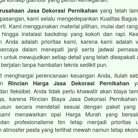
yang telah lam
rusahaan Jasa Dekorasi Pernikahan
 pasangan, kami selalu mengedepankan Kualitas Bagus
rti. Kami menggunakan material pilihan, mulai dari ran
 hingga instalasi backdrop yang kokoh dan rapi. K
 Anda adalah prioritas kami, karena kami adalah 
percaya dalam menepati janji serta jadwal pemas
 untuk mewujudkan setiap detail yang telah disepakat
 berjalan tanpa hambatan teknis sedikit pun.
t menghargai perencanaan keuangan Anda, itulah se
kan
ya
Rincian Harga Jasa Dekorasi Pernikahan
dan fleksibel. Anda tidak perlu khawatir akan biaya t
uga, karena Rincian Biaya Jasa Dekorasi Pernikaha
susun secara mendetail sesuai dengan paket yang 
kami menawarkan opsi Harga Murah yang bersain
dan profesionalisme tim tetap menjadi prioritas
 atmosfer pesta yang terlihat mewah namun tetap ekon