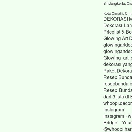
Sindangkerta, Cis
Kota Cimahi, Cim
DEKORASI 
Dekorasi Lam
Pricelist & 
Glowing Art 
glowingartdec
glowingartdec
Glowing art 
dekorasi yan
Paket Dekora
Resep Bund
resepbunda.b
Resep Bunda
dari 3 juta 
whoopi.decor
Instagram
instagram › w
Bridge You
@whoopi.hant