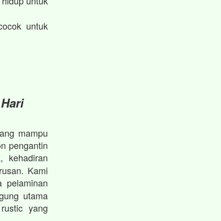
hidup untuk
cocok untuk
 Hari
l yang mampu
on pengantin
, kehadiran
k
rusan. Kami
 pelaminan
ggung utama
rustic yang