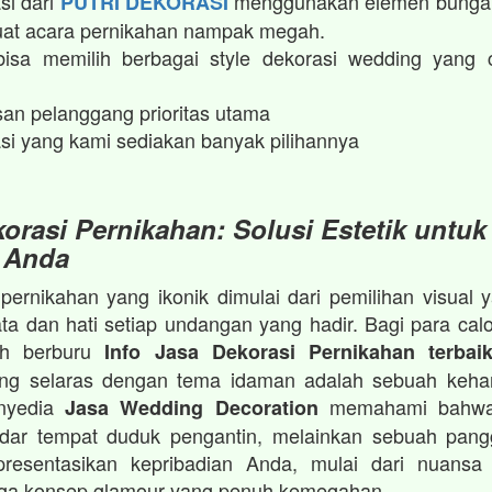
si dari
menggunakan elemen bunga 
PUTRI DEKORASI
t acara pernikahan nampak megah.​
isa memilih berbagai style dekorasi wedding yang 
an pelanggang prioritas utama
si yang kami sediakan banyak pilihannya
orasi Pernikahan: Solusi Estetik untuk
 Anda
ernikahan yang ikonik dimulai dari pemilihan visua
a dan hati setiap undangan yang hadir. Bagi para cal
ah berburu
Info Jasa Dekorasi Pernikahan terbai
ang selaras dengan tema idaman adalah sebuah keha
enyedia
memahami bahwa
Jasa Wedding Decoration
dar tempat duduk pengantin, melainkan sebuah pan
resentasikan kepribadian Anda, mulai dari nuansa 
gga konsep glamour yang penuh kemegahan.