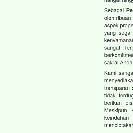
Sebagai
Pe
oleh ribuan
aspek prope
yang segar
kenyamanan
sangat Ter
berkomitmen
sakral Anda
Kami sanga
menyedia
transparan 
tidak terd
berikan di
Meskipun 
keindahan 
menciptakan