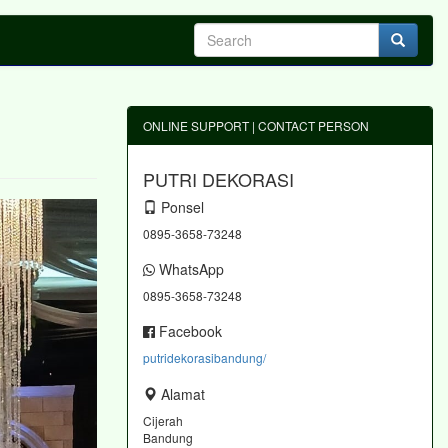
ONLINE SUPPORT | CONTACT PERSON
PUTRI DEKORASI
Ponsel
0895-3658-73248
WhatsApp
0895-3658-73248
Facebook
putridekorasibandung/
Alamat
Cijerah
Bandung