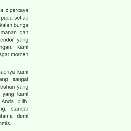
a dipercaya
 pada setiap
gkaian bunga
eamanan dan
vendor yang
angan. Kami
i agar momen
babnya kami
ng sangat
ambahan yang
n yang kami
Anda pilih.
g, standar
 utama demi
omis.