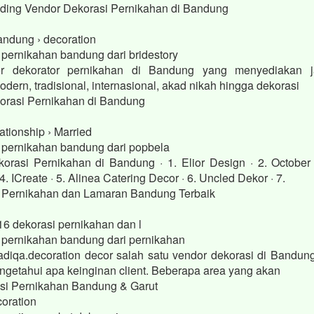
dding Vendor Dekorasi Pernikahan di Bandung
bandung › decoration
 pernikahan bandung dari bridestory
or dekorator pernikahan di Bandung yang menyediakan j
dern, tradisional, internasional, akad nikah hingga dekorasi
orasi Pernikahan di Bandung
ationship › Married
i pernikahan bandung dari popbela
orasi Pernikahan di Bandung · 1. Elior Design · 2. October
4. ICreate · 5. Alinea Catering Decor · 6. Uncled Dekor · 7.
 Pernikahan dan Lamaran Bandung Terbaik
16 dekorasi pernikahan dan l
i pernikahan bandung dari pernikahan
iqa.decoration decor salah satu vendor dekorasi di Bandun
engetahui apa keinginan client. Beberapa area yang akan
si Pernikahan Bandung & Garut
oration