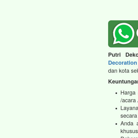
Putri Deko
Decoration
dan kota se
Keuntungan
Harga 
/acara
Layana
secara 
Anda a
khusus