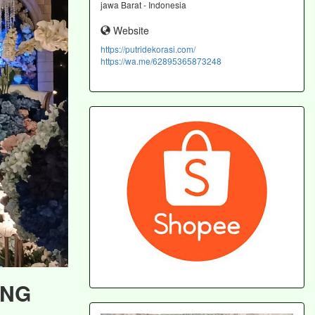
jawa Barat - Indonesia
Website
https://putridekorasi.com/
https://wa.me/62895365873248
ING