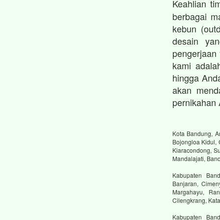
Keahlian t
berbagai ma
kebun (outd
desain ya
pengerjaan
kami adalah
hingga And
akan menda
pernikahan 
Kota Bandung, An
Bojongloa Kidul,
Kiaracondong, Su
Mandalajati, Ban
Kabupaten Bandu
Banjaran, Cimen
Margahayu, Ranc
Cilengkrang, Ka
Kabupaten Band