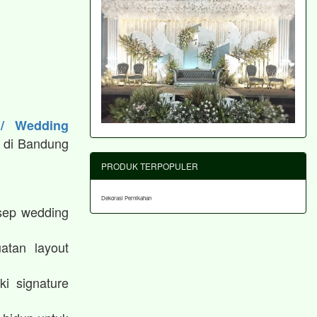
 / Wedding
 di Bandung
PRODUK TERPOPULER
Dekorasi Pernikahan
sep wedding
atan layout
i signature