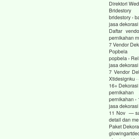
Direktori We
Bridestory
bridestory › 
jasa dekorasi
Daftar vend
pernikahan mo
7 Vendor Dek
Popbela
popbela › Rel
jasa dekoras
7 Vendor Dek
Xtidesignku · 
16+ Dekorasi
pernikahan
pernikahan › 
jasa dekoras
11 Nov — sad
detail dan m
Paket Dekora
glowingartdec