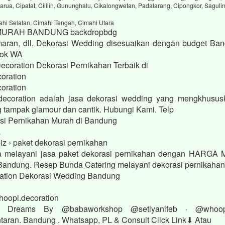
arua, Cipatat, Cililin, Gununghalu, Cikalongwetan, Padalarang, Cipongkor, Saguli
ahi Selatan, Cimahi Tengah, Cimahi Utara
MURAH BANDUNG backdropbdg
aran, dll. Dekorasi Wedding disesuaikan dengan budget Ban
Book WA
Decoration Dekorasi Pernikahan Terbaik di
oration
oration
decoration adalah jasa dekorasi wedding yang mengkhusus
g tampak glamour dan cantik. Hubungi Kami. Telp
si Pernikahan Murah di Bandung
a
iz › paket dekorasi pernikahan
 melayani jasa paket dekorasi pernikahan dengan HARGA
di Bandung. Resep Bunda Catering melayani dekorasi pernikaha
ation Dekorasi Wedding Bandung
hoopi.decoration
r Dreams By @babaworkshop @setiyanifeb · @whoo
aran. Bandung . Whatsapp, PL & Consult Click Link⬇ Atau