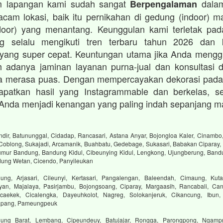
im lapangan kami sudah sangat
dalam
Berpengalaman
cam lokasi, baik itu pernikahan di gedung (indoor) 
oor) yang menantang. Keunggulan kami terletak pada
ng selalu mengikuti tren terbaru tahun 2026 dan
 yang super cepat. Keuntungan utama jika Anda mengg
 adanya jaminan layanan purna-jual dan konsultasi d
a merasa puas. Dengan mempercayakan dekorasi pada
patkan hasil yang Instagrammable dan berkelas, se
Anda menjadi kenangan yang paling indah sepanjang m
dir, Batununggal, Cidadap, Rancasari, Astana Anyar, Bojongloa Kaler, Cinambo,
 Coblong, Sukajadi, Arcamanik, Buahbatu, Gedebage, Sukasari, Babakan Ciparay, 
mur Bandung, Bandung Kidul, Cibeunying Kidul, Lengkong, Ujungberung, Bandu
dung Wetan, Cicendo, Panyileukan
ng, Arjasari, Cileunyi, Kertasari, Pangalengan, Baleendah, Cimaung, Kuta
yan, Majalaya, Pasirjambu, Bojongsoang, Ciparay, Margaasih, Rancabali, Can
aekek, Cicalengka, Dayeuhkolot, Nagreg, Solokanjeruk, Cikancung, Ibun,
tapang, Pameungpeuk
ung Barat, Lembang, Cipeundeuy, Batujajar, Rongga, Parongpong, Ngampr