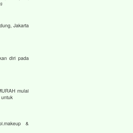
ng
dung, Jakarta
kan diri pada
 MURAH mulai
n untuk
pi.makeup &