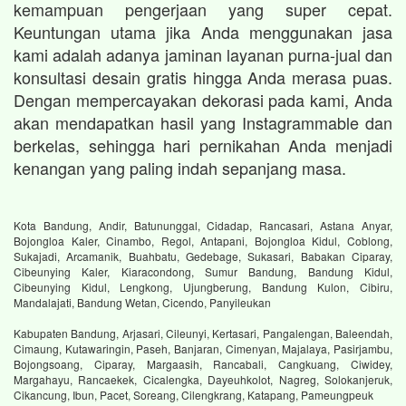
kemampuan pengerjaan yang super cepat.
Keuntungan utama jika Anda menggunakan jasa
kami adalah adanya jaminan layanan purna-jual dan
konsultasi desain gratis hingga Anda merasa puas.
Dengan mempercayakan dekorasi pada kami, Anda
akan mendapatkan hasil yang Instagrammable dan
berkelas, sehingga hari pernikahan Anda menjadi
kenangan yang paling indah sepanjang masa.
Kota Bandung, Andir, Batununggal, Cidadap, Rancasari, Astana Anyar,
Bojongloa Kaler, Cinambo, Regol, Antapani, Bojongloa Kidul, Coblong,
Sukajadi, Arcamanik, Buahbatu, Gedebage, Sukasari, Babakan Ciparay,
Cibeunying Kaler, Kiaracondong, Sumur Bandung, Bandung Kidul,
Cibeunying Kidul, Lengkong, Ujungberung, Bandung Kulon, Cibiru,
Mandalajati, Bandung Wetan, Cicendo, Panyileukan
Kabupaten Bandung, Arjasari, Cileunyi, Kertasari, Pangalengan, Baleendah,
Cimaung, Kutawaringin, Paseh, Banjaran, Cimenyan, Majalaya, Pasirjambu,
Bojongsoang, Ciparay, Margaasih, Rancabali, Cangkuang, Ciwidey,
Margahayu, Rancaekek, Cicalengka, Dayeuhkolot, Nagreg, Solokanjeruk,
Cikancung, Ibun, Pacet, Soreang, Cilengkrang, Katapang, Pameungpeuk