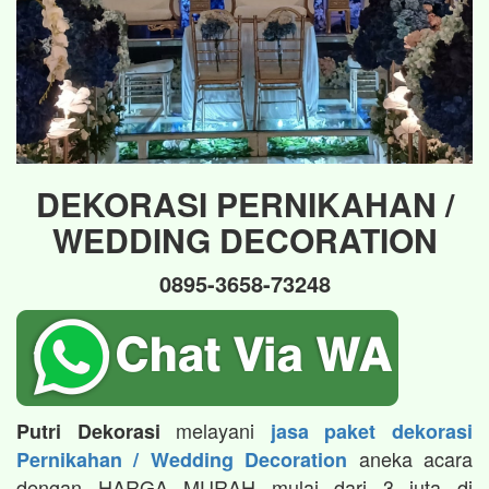
DEKORASI PERNIKAHAN /
WEDDING DECORATION
0895-3658-73248
melayani
Putri Dekorasi
jasa paket dekorasi
aneka acara
Pernikahan / Wedding Decoration
dengan HARGA MURAH mulai dari 3 juta di