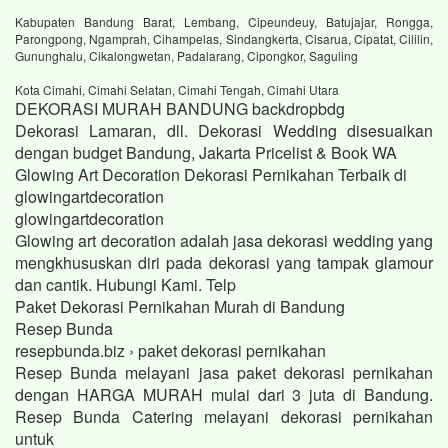
Kabupaten Bandung Barat, Lembang, Cipeundeuy, Batujajar, Rongga,
Parongpong, Ngamprah, Cihampelas, Sindangkerta, Cisarua, Cipatat, Cililin,
Gununghalu, Cikalongwetan, Padalarang, Cipongkor, Saguling
Kota Cimahi, Cimahi Selatan, Cimahi Tengah, Cimahi Utara
DEKORASI MURAH BANDUNG backdropbdg
Dekorasi Lamaran, dll. Dekorasi Wedding disesuaikan
dengan budget Bandung, Jakarta Pricelist & Book WA
Glowing Art Decoration Dekorasi Pernikahan Terbaik di
glowingartdecoration
glowingartdecoration
Glowing art decoration adalah jasa dekorasi wedding yang
mengkhususkan diri pada dekorasi yang tampak glamour
dan cantik. Hubungi Kami. Telp
Paket Dekorasi Pernikahan Murah di Bandung
Resep Bunda
resepbunda.biz › paket dekorasi pernikahan
Resep Bunda melayani jasa paket dekorasi pernikahan
dengan HARGA MURAH mulai dari 3 juta di Bandung.
Resep Bunda Catering melayani dekorasi pernikahan
untuk