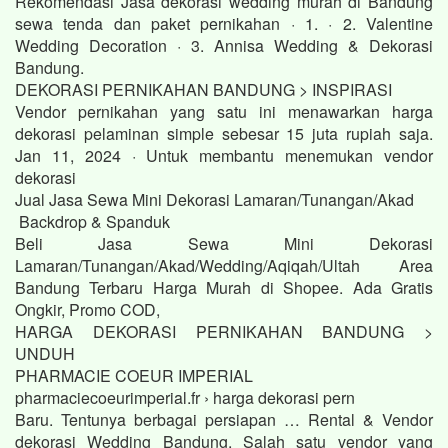
Rekomendasi Jasa dekorasi wedding murah di Bandung
sewa tenda dan paket pernikahan · 1. · 2. Valentine
Wedding Decoration · 3. Annisa Wedding & Dekorasi
Bandung.
DEKORASI PERNIKAHAN BANDUNG > INSPIRASI
Vendor pernikahan yang satu ini menawarkan harga
dekorasi pelaminan simple sebesar 15 juta rupiah saja.
Jan 11, 2024 · Untuk membantu menemukan vendor
dekorasi
Jual Jasa Sewa Mini Dekorasi Lamaran/Tunangan/Akad
Backdrop & Spanduk
Beli Jasa Sewa Mini Dekorasi
Lamaran/Tunangan/Akad/Wedding/Aqiqah/Ultah Area
Bandung Terbaru Harga Murah di Shopee. Ada Gratis
Ongkir, Promo COD,
HARGA DEKORASI PERNIKAHAN BANDUNG >
UNDUH
PHARMACIE COEUR IMPERIAL
pharmaciecoeurimperial.fr › harga dekorasi pern
Baru. Tentunya berbagai persiapan … Rental & Vendor
dekorasi Wedding Bandung. Salah satu vendor yang