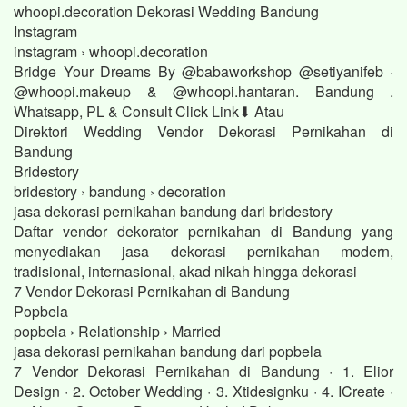
whoopi.decoration Dekorasi Wedding Bandung
Instagram
instagram › whoopi.decoration
Bridge Your Dreams By @babaworkshop @setiyanifeb ·
@whoopi.makeup & @whoopi.hantaran. Bandung .
Whatsapp, PL & Consult Click Link⬇ Atau
Direktori Wedding Vendor Dekorasi Pernikahan di
Bandung
Bridestory
bridestory › bandung › decoration
jasa dekorasi pernikahan bandung dari bridestory
Daftar vendor dekorator pernikahan di Bandung yang
menyediakan jasa dekorasi pernikahan modern,
tradisional, internasional, akad nikah hingga dekorasi
7 Vendor Dekorasi Pernikahan di Bandung
Popbela
popbela › Relationship › Married
jasa dekorasi pernikahan bandung dari popbela
7 Vendor Dekorasi Pernikahan di Bandung · 1. Elior
Design · 2. October Wedding · 3. Xtidesignku · 4. ICreate ·